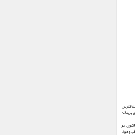
تناکترین
ی برینگ؛
کنون در
آب‌وهوا،