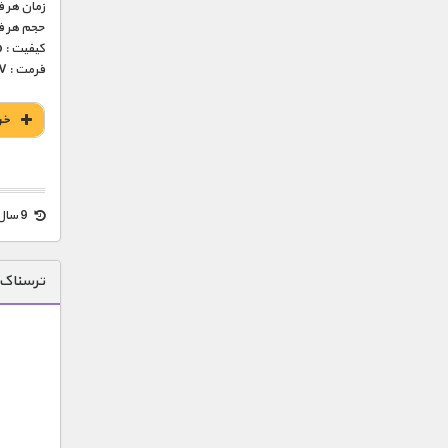
زمان هر قسمت 
حجم هر قسمت : 
کیفیت : 576p (عالی)
فرمت : MKV
خر
9 سال قبل
ترسناک 