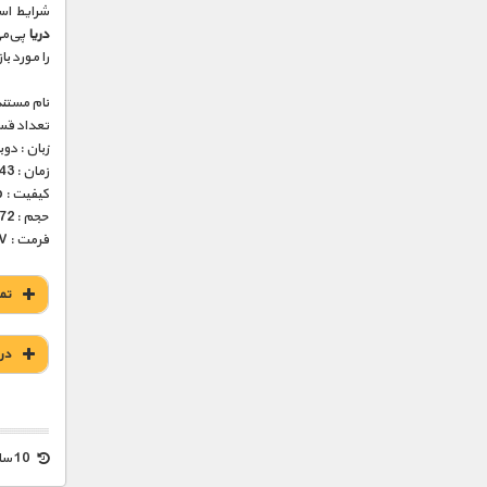
شرایط اس
دریا
پی‌می
را مورد ب
نام مستند
تعداد قس
زبان : دو
زمان : 43 دقیقه
کیفیت : HD 1080p – HD 720p (فوق العاده)
حجم : 272 – 524 مگابایت
فرمت : MKV
تم
در
10 سال قبل