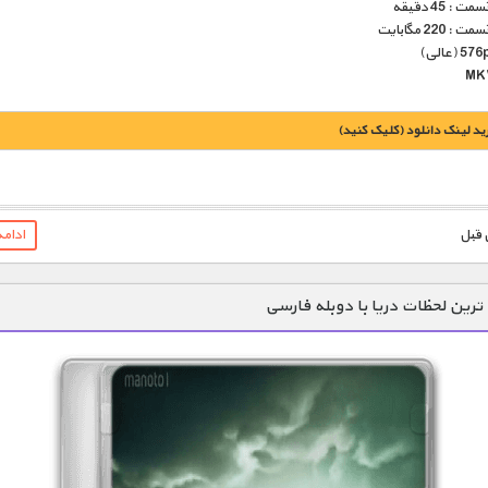
: 45 دقیقه
220 مگابایت
يد لينک دانلود (کليک کنيد)
ادام
1900 تومان – ترس و هرج و مرج (افزودن به سبد خريد)
ترین لحظات دریا با دوبله فارسی
1900 تومان – امید و آزادی (افزودن به سبد خريد)