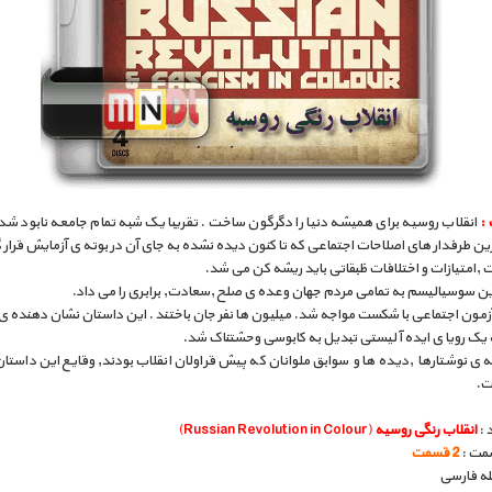
 :
انقلاب روسیه برای همیشه دنیا را دگرگون ساخت . تقریبا یک شبه تمام جامعه نابود شد 
ین طرفدار های اصلاحات اجتماعی که تا کنون دیده نشده به جای آن در بوته ی آزمایش قرار 
ت ,امتیازات و اختلافات ظبقاتی باید ریشه کن می شد.
ین سوسیالیسم به تمامی مردم جهان وعده ی صلح ,سعادت, برابری را می داد.
زمون اجتماعی با شکست مواجه شد. میلیون ها نفر جان باختند . این داستان نشان دهنده 
 یک رویا ی ایده آلیستی تبدیل به کابوسی وحشتناک شد.
ه ی نوشتارها ,دیده ها و سوابق ملوانان که پیش قراولان انقلاب بودند,وقایع این داستا
ت.
 :
انقلاب رنگی روسیه
(Russian Revolution in Colour)
مت :
2 قسمت
بله فارسی