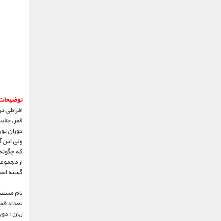
توضیحات
افراطی تر
فقر ,جنای
دوران نو
ولی این آ
که چگونه
از مجموع
گشته اس
نام مستند
تعداد قس
زبان : دو