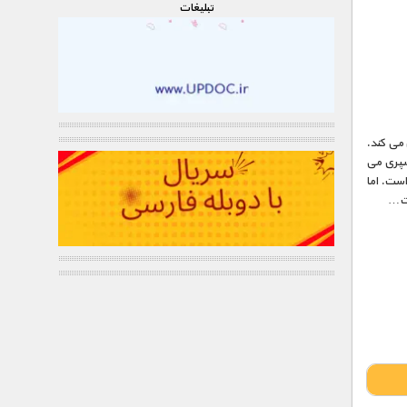
تبليغات
 می کند.
 سپری می
است. اما
ست…