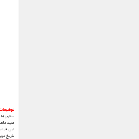
توضیحات
سناریوها 
صید ماهی
این فیلم
تاریخ دری