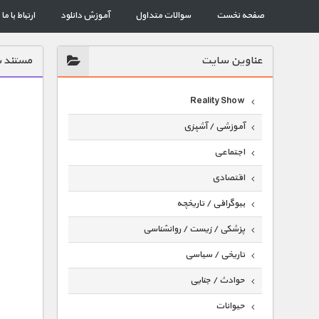
صفحه نخست
سوالات متداول
آموزش دانلود
ارتباط با ما
عناوين سايت
مستند ش
Reality Show
آموزشی / آشپزی
اجتماعی
اقتصادی
بیوگرافی / تاریخچه
پزشکی / زیست / روانشناسی
تاریخی / سیاسی
حوادث / جنایی
حیوانات