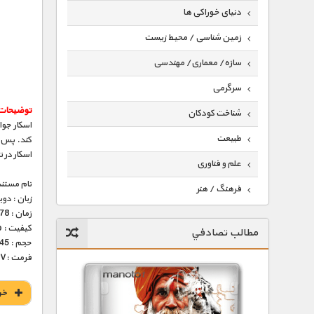
دنیای خوراکی ها
زمین شناسی / محیط زیست
سازه/ معماری/ مهندسی
سرگرمی
توضیحات 
شناخت کودکان
اسکار جوا
طبیعت
کند. پس ا
اسکار در
علم و فناوری
نام مستند
فرهنگ / هنر
زبان : دو
زمان : 78 دقیقه
کیهان / نجوم
کیفیت : HD 1080p – HD 720p (فوق العاده)
مطالب تصادفي
گردشگری
حجم : 445 مگابایت – 1/1 گیگ
فرمت :MKV
ماورایی
مسابقات / ورزشی
خر