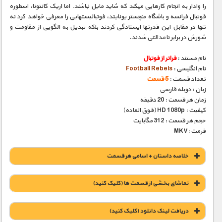
را وادار به انجام کارهایی میکند که شاید مایل نباشند. اما اریک کانتونا٬ اسطوره
فوتبال فرانسه و باشگاه منچستر یونایتد٬ فوتبالیستهایی را معرفی خواهد کرد نه
تنها در مقابل این قدرتها ایستادگی کردند بلکه تبدیل به الگویی از مقاومت و
شورش در برابر ناعدالتی شدند.
نام مستند :
فراتر از فوتبال
نام انگلیسی :
Football Rebels
تعداد قسمت :
5 قسمت
زبان : دوبله فارسی
زمان هر قسمت : 20 دقیقه
کیفیت : HD 1080p (فوق العاده)
حجم هر قسمت : 312 مگابایت
فرمت :MKV
خلاصه داستان + اسامی هر قسمت
تماشای بخشی از قسمت ها (کلیک کنید)
دریافت لينک دانلود (کليک کنيد)