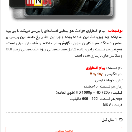
مستند های اختصاصی
توضیحات :
پیام اضطراری حوادث هواپیمایی افسانه‌ای را بررسی می‌کند تا پی ببرد
به اینکه چه چیز باعث این حادثه بوده و چرا این اتفاق رخ داده. این بررسی‌ بر
اساس دستگاه ضبط کابین خلبان، گزارش‌های حادثه و شاهدان عینی است،
همچنین هر قسمت از این برنامه شامل مصاحبه‌هایی‌ ویژه، نشانه‌هایی‌ از هنر CGI
و سکانس‌های بازسازی شده است
نام مستند :
پیام اضطراری
نام انگلیسی :
Mayday
زبان : دوبله فارسی
زمان هر قسمت : 45 دقیقه
کیفیت : HD 1080p – HD 720p (فوق العاده)
حجم هر قسمت : 322 – 605 مگابایت
فرمت : MKV
1 سال قبل
ادامه مطلب