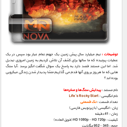
توضیحات :
نیم میلیارد سال پیش زمین یک جهنم تمام عیار بود سپس در یک
عملیات پیچیده که ما سالها برای کشف آن تلاش کردیم به زمین امروزی تبدیل
شد. اما این مستند قصد دارد به پاسخ یک سوال شگفت انگیز برسد ،آیا سنگ
هایی که ما هر روز بر روی آنها قدم می گذاریم منشا پدیدار شدن زندگی میکروبی
بوده اند؟
نام مستند :
پیدایش سنگ‌ها و صخره‌ها
نام انگلیسی :
Life’s Rocky Start
تعداد قسمت :
تک قسمتی
زبان : انگلیسی (با زیرنویس فارسی)
زمان : 41 دقیقه
کیفیت : HD 1080p – HD 720p (فوق العاده)
حجم : 345 – 952 مگابایت