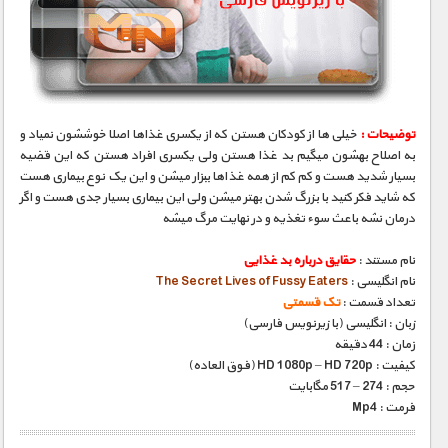
توضیحات :
خیلی ها از کودکان هستن که از یکسری غذاها اصلا خوششون نمیاد و
به اصلاح بهشون میگیم بد غذا هستن ولی یکسری افراد هستن که این قضیه
بسیار شدید هست و کم کم از همه غذاها ببزار میشن و این یک نوع بیماری هست
که شاید فکر کنید با بزرگ شدن بهتر میشن ولی این بیماری بسیار جدی هست و اگر
درمان نشه باعث سوء تغذیه و در نهایت مرگ میشه
نام مستند :
حقایق درباره بد غذایی
نام انگلیسی :
The Secret Lives of Fussy Eaters
تعداد قسمت :
تک قسمتی
زبان : انگلیسی (با زیرنویس فارسی)
زمان : 44 دقیقه
کیفیت : HD 1080p – HD 720p (فوق العاده)
حجم : 274 – 517 مگابایت
فرمت : Mp4