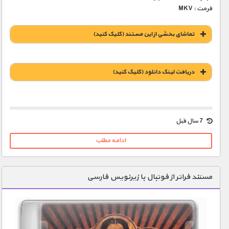
فرمت : MKV
تماشای بخشی از این مستند (کلیک کنید)
دریافت لينک دانلود (کليک کنيد)
1900 تومان – خريد لينک دانلود (افزودن به سبد خريد)
7 سال قبل
ادامه مطلب
مستند فراتر از فوتبال با زیرنویس فارسی