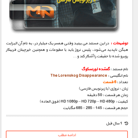
توضیحات :
در این مستند می‌بینید وقتی همسر یک میلیاردر، به نام آن الیزابت
هیگن ناپدید می‌شود، پلیس نروژ باید با مطبوعات و همچنین خبرچینان فریبکار
روبرو شده تا حقیقت را آشکار کند و…
نام مستند :
گمشده لورنسکوگ
نام انگلیسی :
The Lorenskog Disappearance
تعداد :
6 قسمت
زبان : نروژی (با زیرنویس فارسی)
زمان هر قسمت : 50 دقیقه
کیفیت : HD 1080p – HD 720p – HD 480p (فوق العاده)
حجم هر قسمت : 145 – 285 – 685 مگابایت
1 سال قبل
ادامه مطلب