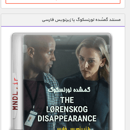
مستند گمشده لورنسکوگ با زیرنویس فارسی