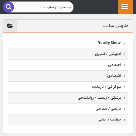
عناوين سايت
Reality Show
آموزشی / آشپزی
اجتماعی
اقتصادی
بیوگرافی / تاریخچه
پزشکی / زیست / روانشناسی
تاریخی / سیاسی
حوادث / جنایی
حیوانات