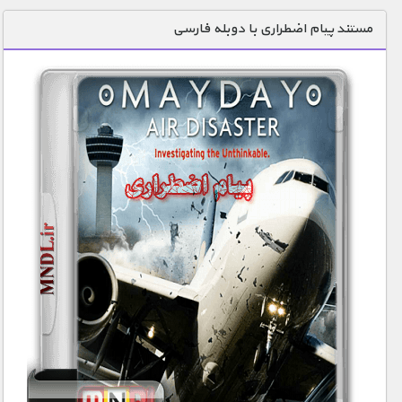
دنیای خوراکی ها
مستند پیام اضطراری با دوبله فارسی
زمین شناسی / محیط زیست
سازه/ معماری/ مهندسی
سرگرمی
شناخت کودکان
طبیعت
علم و فناوری
فرهنگ / هنر
کیهان / نجوم
گردشگری
ماورایی
مسابقات / ورزشی