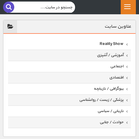
عناوين سايت
Reality Show
آموزشی / آشپزی
اجتماعی
اقتصادی
بیوگرافی / تاریخچه
پزشکی / زیست / روانشناسی
تاریخی / سیاسی
حوادث / جنایی
حیوانات