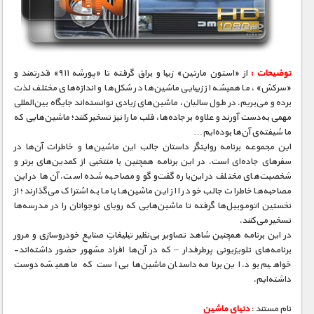
مستند های اختصاصی
توضیحات :
از «استون مارتین» زیبا و براق گرفته تا «پورشه ۹۱۱» قدرتمند و
«سرکش»، ما همیشه از زیبایی ماشین‌ها در شکل‌ها و اندازه‌های مختلف لذت
برده و می‌بریم. در طول سالیان، ماشین‌های زیادی توانسته‌اند جایگاه بین‌المللی
مهمی به‌دست آورند و علاوه بر جاده‌ها، قلب ما را نیز تسخیر کنند؛ ماشین‌هایی که
ما شیفته‌ی آن‌ها بوده‌ایم…
این مجموعه برنامه روایتگر داستان جالب این ماشین‌ها و خاطرات آن‌ها در
سفرهای جاده‌ای است. در این برنامه همچنین با منتخبی از کمدین‌های برتر و
شخصیت‌های مختلف در این‌باره گفت‌و‌گو و مصاحبه شده است. آن‌ها در این
مصاحبه‌ها خاطرات جالب خود را از این ماشین‌ها با ما به اشتراک می‌گذارند؛ از
نخستین اتوموبیل‌ها گرفته تا ماشین‌هایی که رویای نوجوانان را در مدرسه‌ها
تسخیر می‌کنند.
در این برنامه همچنین شاهد تصاویر بی‌نظیر تبلیغاتِ صنایع خودروسازی و مرور
برنامه‌های تلویزیونی پرطرفدار – که در آن‌ها افراد مشهور حضور داشته‌اند-
خواهیم بود. این برنامه داستان ماشین‌هایی است که ما همیشه دوست
داشته‌ایم.
نام مستند :
دنیای ماشین