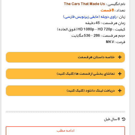
نام انگلیسی :
The Cars That Made Us
تعداد :
8 قسمت
زبان :
راوی دوبله (مابقی زیرنویس فارسی)
زمان هر قسمت : 45 دقیقه
کیفیت : HD 1080p – HD 720p (فوق العاده)
حجم هر قسمت : 286 – 536 مگابایت
فرمت :MKV
خلاصه داستان هر قسمت
تماشای بخشی از قسمت ها (کلیک کنید)
دریافت لينک دانلود (کليک کنيد)
1900 تومان – دانلود قسمت 1 (افزودن به سبد خريد)
8 سال قبل
ادامه مطلب
1900 تومان – دانلود قسمت 2 (افزودن به سبد خريد)