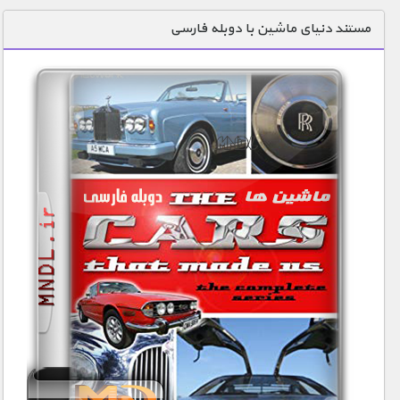
دنیای خوراکی ها
مستند دنیای ماشین با دوبله فارسی
زمین شناسی / محیط زیست
سازه/ معماری/ مهندسی
سرگرمی
شناخت کودکان
طبیعت
علم و فناوری
فرهنگ / هنر
کیهان / نجوم
گردشگری
ماورایی
مسابقات / ورزشی