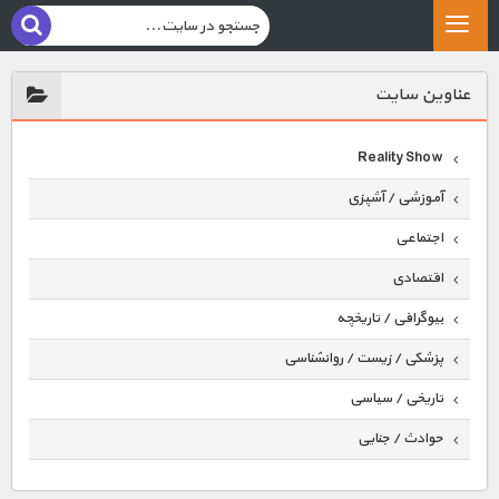
عناوين سايت
Reality Show
آموزشی / آشپزی
اجتماعی
اقتصادی
بیوگرافی / تاریخچه
پزشکی / زیست / روانشناسی
تاریخی / سیاسی
حوادث / جنایی
حیوانات