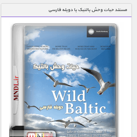
دنیای خوراکی ها
مستند حیات وحش بالتیک با دوبله فارسی
زمین شناسی / محیط زیست
سازه/ معماری/ مهندسی
سرگرمی
شناخت کودکان
طبیعت
علم و فناوری
فرهنگ / هنر
کیهان / نجوم
گردشگری
ماورایی
مسابقات / ورزشی