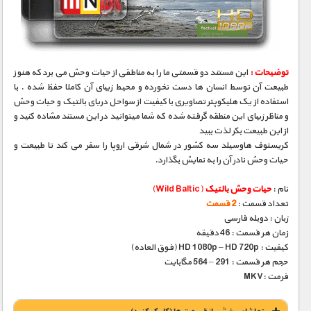
مستند های اختصاصی
توضیحات :
این مستند دو قسمتی ما را به مناطقی از حیات وحش می برد که هنوز
طبیعت آن توسط انسان ها دست نخورده و محیط زیبای آن کاملا حفظ شده . با
استفاده از یک هلیکوپتر تصاویری با کیفیت از سواحل دریای بالتیک و حیات وحش
و مناظر زیبای این منطقه گرفته شده که شما میتوانید در این مستند مشاده کنید و
از این طبیعت بکر لذت ببید
کریستوف هاوسیلد سه کشور در شمال شرقی اروپا را سفر می کند تا طبیعت و
حیات وحش نادر آن را به نمایش بگذارد.
نام :
حیات وحش بالتیک
(Wild Baltic)
تعداد قسمت :
2 قسمت
زبان : دوبله فارسی
زمان هر قسمت : 46 دقیقه
کیفیت : HD 1080p – HD 720p (فوق العاده)
حجم هر قسمت : 291 – 564 مگابایت
فرمت :MKV