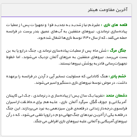
دنیای خوراکی ها
آخرین مقاومت هیتلر
زمین شناسی / محیط زیست
قلعه های نازی :
علیرغم نیاز شدید به تجدید قوا و تجهیزات پس از عملیات
سازه/ معماری/ مهندسی
پیاده‌سازی نرماندی، نیروهای متفقین به آب‌های عمیق بندر برست در فرانسه
حمله می‌کنند، که از سال ۱۹۴۰ توسط نازی‌ها اشغال شده‌بود.
سرگرمی
شناخت کودکان
جنگل مرگ :
شش ماه پس از عملیات پیاده‌سازی نرماندی، جنگ در اروپا به بن
بست می‌‌رسد. نیروهای متفقین به مرزهای آلمان نزدیک می‌شوند، اما خطوط
طبیعت
تجهیزات‌رسانی قادر به پوشش نیروها نیستند.
علم و فناوری
خشم پانزر :
هنگ کانادایی که مسئولیت تسخیر آبِی د آردن در فرانسه را برعهده
فرهنگ / هنر
داشت، در عوض توسط نیروهای نازی دستگیر و اسیر می‌شوند.
کیهان / نجوم
دشمنان متحد :
تقریبا یک سال پس از پیاده‌سازی در نرماندی، جک لی کاپیتان
آمریکایی و جوزف گَنگِل سرگرد آلمان نازی، علیه هم برای محافظت از اسیران
گردشگری
فرانسوی درجه‌دار زندانی در قلعه‌ی قرن سیزدهمی به نبرد می‌پردازند. این جنگ
در قلعه یکی از آخرین نبردهای جنگ‌جهانی‌دوم در اروپا تلقی می‌شود،‌ که در آن
ماورایی
نیروهای آمریکایی و آلمانی علیه نیروهای نازی افراطی می‌جنگد.
مسابقات / ورزشی