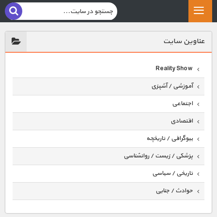
عناوين سايت
Reality Show
آموزشی / آشپزی
اجتماعی
اقتصادی
بیوگرافی / تاریخچه
پزشکی / زیست / روانشناسی
تاریخی / سیاسی
حوادث / جنایی
حیوانات