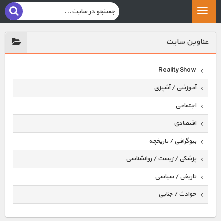
عناوين سايت
Reality Show
آموزشی / آشپزی
اجتماعی
اقتصادی
بیوگرافی / تاریخچه
پزشکی / زیست / روانشناسی
تاریخی / سیاسی
حوادث / جنایی
حیوانات