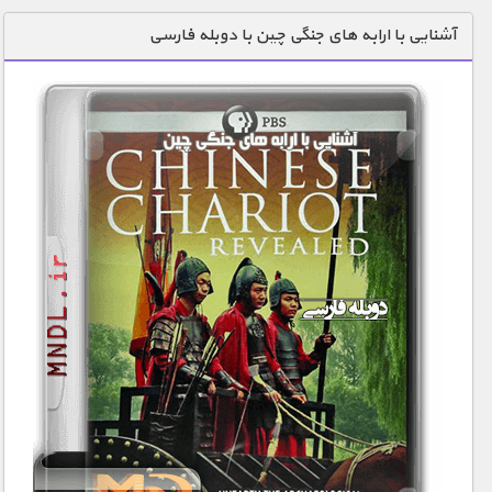
دنیای خوراکی ها
آشنایی با ارابه های جنگی چین با دوبله فارسی
زمین شناسی / محیط زیست
سازه/ معماری/ مهندسی
سرگرمی
شناخت کودکان
طبیعت
علم و فناوری
فرهنگ / هنر
کیهان / نجوم
گردشگری
ماورایی
مسابقات / ورزشی