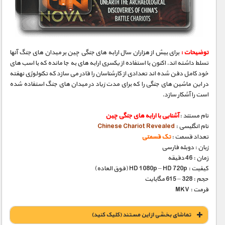
مستند های اختصاصی
توضیحات :
برای بیش از هزاران سال ارابه های جنگی چین بر میدان های جنگ آنها
تسلط داشته اند. اکنون با استفاده از یکسری ارابه های به جا مانده که با اسب های
خود کامل دفن شده اند تعدادی از کارشناسان را قادر می سازد که تکنولوژی نهفته
در این ماشین های جنگی را که برای مدت زیاد در میدان های جنگ استفاده شده
است را آشکار سازد.
نام مستند :
آشنایی با ارابه های جنگی چین
نام انگلیسی :
Chinese Chariot Revealed
تعداد قسمت :
تک قسمتی
زبان : دوبله فارسی
زمان : 46 دقیقه
کیفیت : HD 1080p – HD 720p (فوق العاده)
حجم : 328 – 615 مگابایت
فرمت : MKV
تماشای بخشی از این مستند (کلیک کنید)