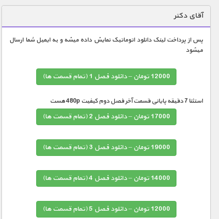
دنیای خوراکی ها
آقای دکتر
زمین شناسی / محیط زیست
پس از پرداخت لینک دانلود اتوماتیک نمایش داده میشه و به ایمیل شما ارسال
سازه/ معماری/ مهندسی
میشود
سرگرمی
12000 تومان – دانلود فصل 1 (تمام قسمت ها)
شناخت کودکان
طبیعت
استثنا 7 دقیقه پایانی قسمت آخر فصل دوم کیفیت 480p هست
علم و فناوری
17000 تومان – دانلود فصل 2 (تمام قسمت ها)
فرهنگ / هنر
19000 تومان – دانلود فصل 3 (تمام قسمت ها)
کیهان / نجوم
گردشگری
14000 تومان – دانلود فصل 4 (تمام قسمت ها)
ماورایی
مسابقات / ورزشی
12000 تومان – دانلود فصل 5 (تمام قسمت ها)