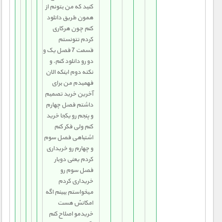
کنید که من بتونم از
همون طریق دانلود
کنم چون هرکاری
کردم نتونستم
قسمت 7 فصل یک و
دو رو دانلود کنم. و
نکته دوم اینکه الان
فهمیدم من برای
آخرین خرید تصميم
داشتم فصل چهارم
و پنجم رو یکجا خرید
کنم ولی فکر کنم
اشتباهی فصل سوم
و چهارم رو خریداری
کردم یعنی دوبار
فصل سوم رو
خریداری کردم
میخواستم ببینم اگه
امکانش هست
خریدمو اصلاح کنم