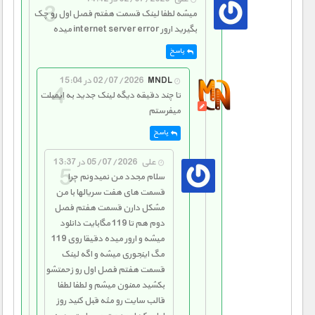
میشه لطفا لینک قسمت هفتم فصل اول رو چک
بگیرید ارور internet server error میده
پاسخ
MNDL
02/07/2026 در 15:04
تا چند دقیقه دیگه لینک جدید به ایمیلت
میفرستم
پاسخ
علی
05/07/2026 در 13:37
سلام مجدد من نمیدونم چرا
قسمت های هفت سریالها با من
مشکل دارن قسمت هفتم فصل
دوم هم تا 119 مگابایت دانلود
میشه و ارور میده دقیقا روی 119
مگ اینجوری میشه و اگه لینک
قسمت هفتم فصل اول رو زحمتشو
بکشید ممنون میشم و لطفا لطفا
قالب سایت رو مثه قبل کنید روز