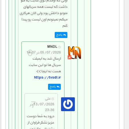
اولی که اومدم توی سایت یه منو
داشت که لیست همه سریالهای
منوتو داخلش بود ولی الان هرکاری
میکنم نمیتونم اون لیست رو پیدا
کنم
پاسخ
MNDL
05/07/2026 در 14:07
ارسال شد به ایمیلت
سریال ها تو این سایت
هست نه اینجا >>
https://tvsdl.ir
پاسخ
علی
13/07/2026 در
23:36
درود به شما دوست
عزیز تشکر فراوان از
پشتیبانی عالیتون