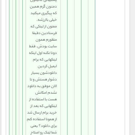
دمتون گرم همین
که پیگیری میکنید
خیلی باارزشه.
ممنون از لینکی که
فرستادین دقیقا
منظورم همون
سایت بودش. فقط
دوتا نکته اول اینکه
لینکهایی که برام
ایمیل کردین
دانلودشون بسیار
دشوار هستش و تا
الان موفق به دانلود
نشدم امکانش
هست با استفاده از
لینکهایی که بعد از
خرید برام ارسال شد
از همونا استفاده کنم
برای دانلود؟ یعنی
شما لبنک رو اصلاح