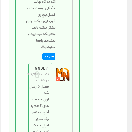
اگه نه که نهایتا
مشکلی نیست مجدد
فصل پنج رو
خریداری میکنم. بازم
تشکر میکنم بابت
وقتی که میذارید و
پیگیرید واقعا
ممنونم🙏
پاسخ
MNDL
13/07/2026
در 23:45
فصل 5 ارسال
شد
اون قسمت
های 7 هم یا
آپلود میکنم
یک سرور
ایران یا یک
کاری میکنم