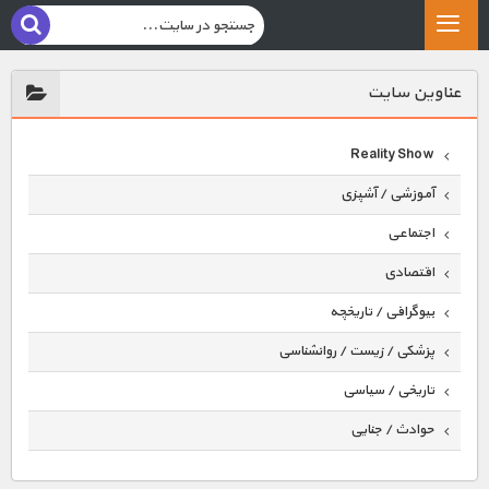
عناوين سايت
Reality Show
آموزشی / آشپزی
اجتماعی
اقتصادی
بیوگرافی / تاریخچه
پزشکی / زیست / روانشناسی
تاریخی / سیاسی
حوادث / جنایی
حیوانات