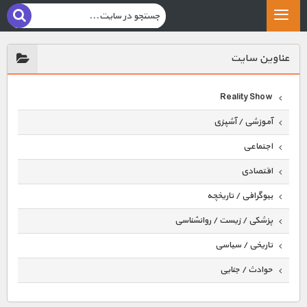
عناوين سايت
Reality Show
آموزشی / آشپزی
اجتماعی
اقتصادی
بیوگرافی / تاریخچه
پزشکی / زیست / روانشناسی
تاریخی / سیاسی
حوادث / جنایی
حیوانات