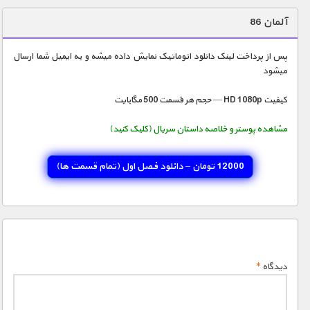
دنیای خوراکی ها
آلمان 86
زمین شناسی / محیط زیست
پس از پرداخت لینک دانلود اتوماتیک نمایش داده میشه و به ایمیل شما ارسال
سازه/ معماری/ مهندسی
میشود
سرگرمی
کیفیت HD 1080p — حجم هر قسمت 500 مگابایت
شناخت کودکان
مشاهده پوستر و خلاصه داستان سریال (کلیک کنید)
طبیعت
علم و فناوری
12000 تومان – دانلود فصل اول (تمام قسمت ها)
فرهنگ / هنر
کیهان / نجوم
گردشگری
ماورایی
دیدگاه
*
مسابقات / ورزشی