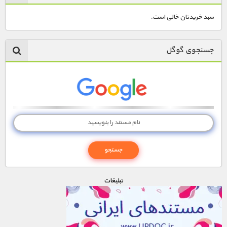
سبد خریدتان خالی است.
1900 تومان – کنزینگتون پالاس (افزودن به سبد خريد)
جستجوی گوگل
1900 تومان – لوور، بزرگترین موزه هنر جهان (افزودن به سبد خريد)
تبليغات