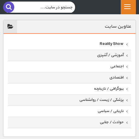
عناوين سايت
Reality Show
آموزشی / آشپزی
اجتماعی
اقتصادی
بیوگرافی / تاریخچه
پزشکی / زیست / روانشناسی
تاریخی / سیاسی
حوادث / جنایی
حیوانات