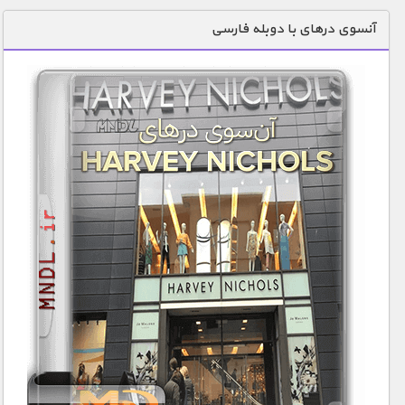
دنیای خوراکی ها
آنسوی درهای با دوبله فارسی
زمین شناسی / محیط زیست
سازه/ معماری/ مهندسی
سرگرمی
شناخت کودکان
طبیعت
علم و فناوری
فرهنگ / هنر
کیهان / نجوم
گردشگری
ماورایی
مسابقات / ورزشی