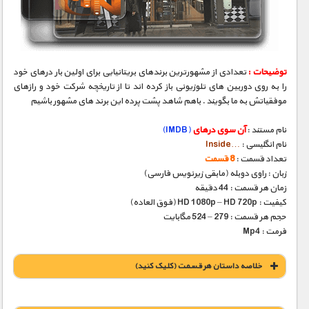
مستند های اختصاصی
توضیحات :
تعدادی از مشهورترین برندهای بریتانیایی برای اولین بار درهای خود
را به روی دوربین های تلوزیونی باز کرده اند تا از تاریخچه شرکت خود و رازهای
موفقیاتش به ما بگویند . باهم شاهد پشت پرده این برند های مشهور باشیم
نام مستند :
آن سوی درهای
(IMDB)
نام انگلیسی :
…Inside
تعداد قسمت :
8 قسمت
زبان : راوی دوبله (مابقی زیرنویس فارسی)
زمان هر قسمت : 44 دقیقه
کیفیت : HD 1080p – HD 720p (فوق العاده)
حجم هر قسمت : 279 – 524 مگابایت
فرمت : Mp4
خلاصه داستان هر قسمت (کلیک کنید)