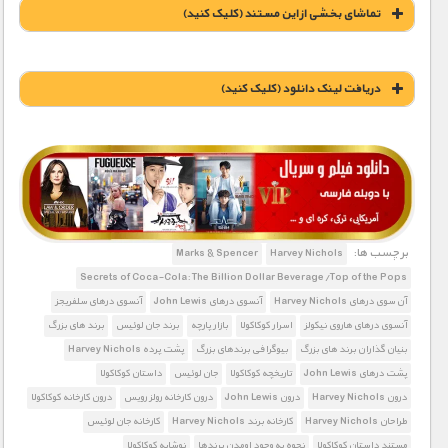
تماشای بخشی از این مستند (کلیک کنید)
دریافت لينک دانلود (کليک کنيد)
1900 تومان – هاروی نیکولز (افزودن به سبد خريد)
1900 تومان – جان لوئیس (افزودن به سبد خريد)
برچسب ها:
Marks & Spencer
Harvey Nichols
Secrets of Coca-Cola: The Billion Dollar Beverage/Top of the Pops
آن سوی درهای Harvey Nichols
آنسوی درهای John Lewis
آنسوی درهای سلفریجز
1900 تومان – مارکس اند اسپنسر (افزودن به سبد خريد)
آنسوی درهای هاروی نیکولز
اسرار کوکاکولا
بازار پارچه
برند جان لوئیس
برند های بزرگ
بنیان گذاران برند های بزرگ
بیوگرافی برندهای بزرگ
پشت پرده Harvey Nichols
پشت درهای John Lewis
تاریخچه کوکاکولا
جان لوئیس
داستان کوکاکولا
1900 تومان – فورتنوم و میسون (افزودن به سبد خريد)
درون Harvey Nichols
درون John Lewis
درون کارخانه رولز ‌رویس
درون کارخانه کوکاکولا
طراحان Harvey Nichols
کارخانه برند Harvey Nichols
کارخانه جان لوئیس
1900 تومان – هرودز (افزودن به سبد خريد)
مستند داستان کوکاکولا
نحوه به وجود اومدن برندها
نوشابه کوکاکولا