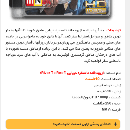
مستند های اختصاصی
توضیحات :
به گروه برنامه از رودخانه تا صخره دریایی ملحق شوید تا با آنها به بکر
ترین مناطق و سواحل استرالیا سفر کنید. آنها با قایق خود به ماجراجویی در جاذبه
های محلی و همچنین ماهیگیری می پردازندو در پایان روز آنها با آسان ترین دستور
های غذایی شروع به پختن غذا می کنند . با این برنامه از مناطق دست نخورده با
آب های درخشان مناطق گرمسیری کوئینزلند به مناطقی با آب های سرد دریاچه
تاسمانی سفر خواهید کرد.
نام مستند :
از رودخانه تا صخره دریایی
(River To Reef)
تعداد قسمت :
10 قسمت
زبان : دوبله فارسی
زمان : 25 دقیقه
کیفیت : HD 1080p (فوق العاده)
حجم : 250 مگابایت
فرمت :MKV
تماشای بخشی از این قسمت (کلیک کنید)