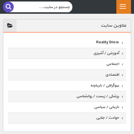
عناوين سايت
Reality Show
آموزشی / آشپزی
اجتماعی
اقتصادی
بیوگرافی / تاریخچه
پزشکی / زیست / روانشناسی
تاریخی / سیاسی
حوادث / جنایی
حیوانات