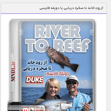
دنیای خوراکی ها
از رودخانه تا صخره دریایی با دوبله فارسی
زمین شناسی / محیط زیست
سازه/ معماری/ مهندسی
سرگرمی
شناخت کودکان
طبیعت
علم و فناوری
فرهنگ / هنر
کیهان / نجوم
گردشگری
ماورایی
مسابقات / ورزشی