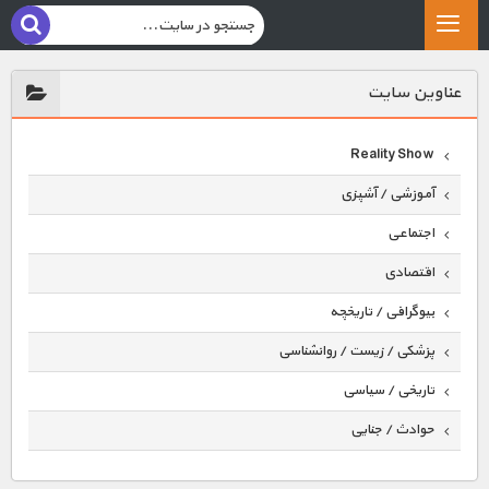
عناوين سايت
Reality Show
آموزشی / آشپزی
اجتماعی
اقتصادی
بیوگرافی / تاریخچه
پزشکی / زیست / روانشناسی
تاریخی / سیاسی
حوادث / جنایی
حیوانات