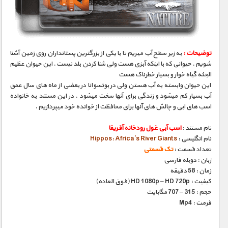
مستند های اختصاصی
توضیحات :
به زیر سطح آب میریم تا با یکی از بزرگترین پستانداران روی زمین آشنا
شویم . حیوانی که با اینکه آبزی هست ولی شنا کردن بلد نیست . این حیوان عظیم
الجثه گیاه خوار و بسیار خطرناک هست
این حیوان وابسته به آب هستن ولی در بوتسوانا در بعضی از ماه های سال عمق
آب بسیار کم میشود و زندگی برای آنها سخت میشود . در این مستند به خانواده
اسب های ابی و چالش های آنها برای محافظت از خوانده خود میپردازیم .
نام مستند :
اسب آبی غول رودخانه آفریقا
نام انگلیسی :
Hippos: Africa’s River Giants
تعداد قسمت :
تک قسمتی
زبان : دوبله فارسی
زمان : 58 دقیقه
کیفیت : HD 1080p – HD 720p (فوق العاده)
حجم : 315 – 707 مگابایت
فرمت : Mp4