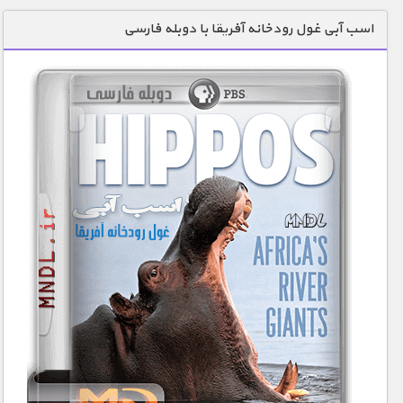
دنیای خوراکی ها
اسب آبی غول رودخانه آفریقا با دوبله فارسی
زمین شناسی / محیط زیست
سازه/ معماری/ مهندسی
سرگرمی
شناخت کودکان
طبیعت
علم و فناوری
فرهنگ / هنر
کیهان / نجوم
گردشگری
ماورایی
مسابقات / ورزشی