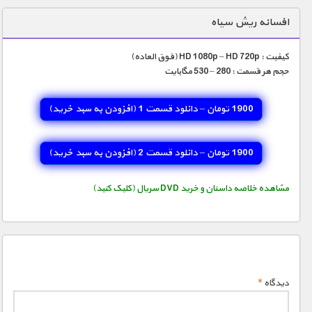
دنیای خوراکی ها
افسانه ریش سیاه
زمین شناسی / محیط زیست
کیفیت : HD 1080p – HD 720p (فوق العاده)
سازه/ معماری/ مهندسی
حجم هر قسمت : 280 – 530 مگابایت
سرگرمی
1900 تومان – دانلود قسمت 1 (افزودن به سبد خريد)
شناخت کودکان
طبیعت
1900 تومان – دانلود قسمت 2 (افزودن به سبد خريد)
علم و فناوری
فرهنگ / هنر
مشاهده خلاصه داستان و خرید DVD سریال (کلیک کنید)
کیهان / نجوم
گردشگری
ماورایی
دیدگاه
*
مسابقات / ورزشی