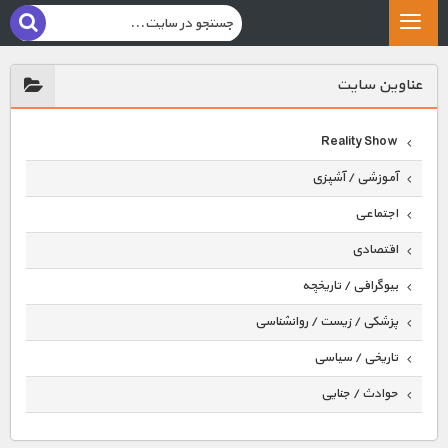
عناوين سايت
Reality Show
آموزشی / آشپزی
اجتماعی
اقتصادی
بیوگرافی / تاریخچه
پزشکی / زیست / روانشناسی
تاریخی / سیاسی
حوادث / جنایی
حیوانات