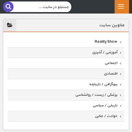
عناوين سايت
Reality Show
آموزشی / آشپزی
اجتماعی
اقتصادی
بیوگرافی / تاریخچه
پزشکی / زیست / روانشناسی
تاریخی / سیاسی
حوادث / جنایی
حیوانات