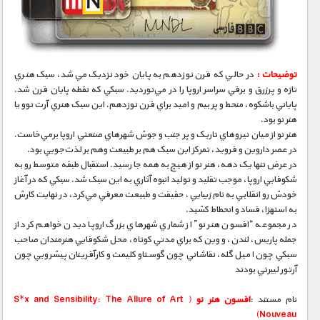
مستند های اختصاصی
توضیحات :
در حالي که قرن نوزدهم به پايان خود نزديک مي‌شد، سبک هنري
تازه و پرزرق و برقي سراسر اروپا را در مي‌نورديد. سبکي که نقطه پايان قرن شد.
پاياني باشکوه، منحط و پر بيم و اميد براي قرن نوزدهم. اين سبک هنري آرت نوو يا
هنر نو بود.
هنر نو از ميان نيروهاي تاريک و پر جنب و جوش شهرهاي صنعتي اروپا برمي‌خاست.
در عصر داروين و فرويد، تمرکز اين سبک هم بر طبيعت وهم بر لذت‌جويي بود.
در عرض تنها يک دهه، هنر نو از هيچ به همه جا رسيد. استقبال طبقه متوسط رو به
شکوفايي اروپا، موجب تقليد و توليد انبوه آثاري به اين سبک شد. سبکي که در آغاز
خودش رو انقلابي به نام زيبايي، حقيقت و طبيعت معرفي مي‌کرد، در نهايت کارش
به استهزا، فساد و انحطاط کشيد.
در مجموعه “افسون هنر نو” از شماري شهرهاي بزرگ اروپا ديدن خواهم کرد از
جمله پاريس، لندن، و وين که براي مدتي کوتاه، محل شکوفايي هنرمندان صاحب‌
سبکي چون اميل گله، نقاشاني چون گوستاو کليمت و کارآفرينان پيشرويي چون
آرتور ليبرتي بودند
نام مستند :
افسون هنر نو
( S*x and Sensibility: The Allure of Art
Nouveau)