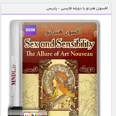
دنیای خوراکی ها
افسون هنر نو با دوبله فارسی – پاریس
زمین شناسی / محیط زیست
سازه/ معماری/ مهندسی
سرگرمی
شناخت کودکان
طبیعت
علم و فناوری
فرهنگ / هنر
کیهان / نجوم
گردشگری
ماورایی
مسابقات / ورزشی