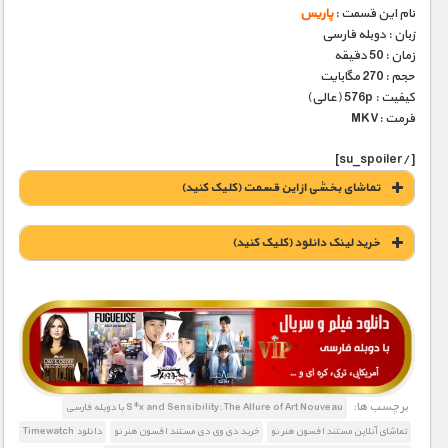
نام این قسمت :
پاریس
زبان : دوبله فارسی
زمان : 50 دقیقه
حجم : 270 مگابایت
کیفیت : 576p (عالی)
فرمت :MKV
[/su_spoiler]
تماشای بخشی از این قسمت (کلیک کنید)
خريد لينک دانلود (کليک کنيد)
1900 تومان – خريد لينک دانلود (افزودن به سبد خريد)
برچسب ها:
S*x and Sensibility: The Allure of Art Nouveau با دوبله فارسی
تماشای آنلاین مستند افسون هنر نو
خرید دی وی دی مستند افسون هنر نو
دانلود Timewatch