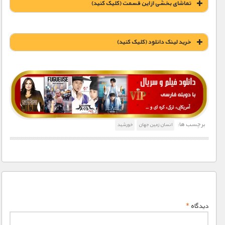
تماشای بخشی از این قسمت (کلیک کنید)
خريد لينک دانلود (کليک کنيد)
1900 تومان – خريد لينک دانلود (افزودن به سبد خريد)
برچسب ها:
انسان زمین جهان
خورشید
دیدگاه
*