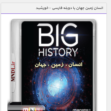
دنیای خوراکی ها
انسان زمین جهان با دوبله فارسی – خورشید
زمین شناسی / محیط زیست
سازه/ معماری/ مهندسی
سرگرمی
شناخت کودکان
طبیعت
علم و فناوری
فرهنگ / هنر
کیهان / نجوم
گردشگری
ماورایی
مسابقات / ورزشی