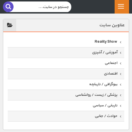
عناوين سايت
Reality Show
آموزشی / آشپزی
اجتماعی
اقتصادی
بیوگرافی / تاریخچه
پزشکی / زیست / روانشناسی
تاریخی / سیاسی
حوادث / جنایی
حیوانات