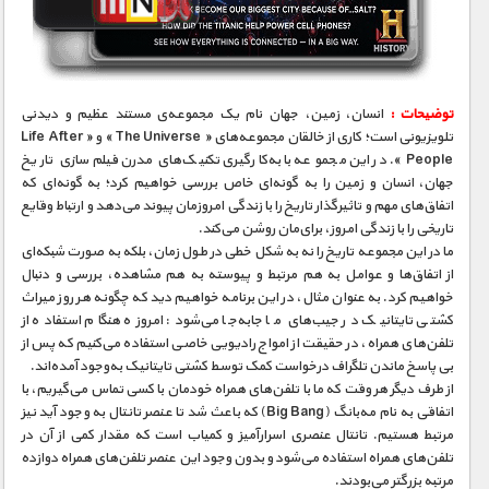
مستند های اختصاصی
توضیحات :
انسان، زمین، جهان نام یک مجموعه‌ی‌ مستند عظیم و دیدنی
تلویزیونی است؛ کاری از خالقان مجموعه‌های « The Universe » و « Life After
People ». در این مجموعه با به‌کارگیری تکنیک‌های مدرن فیلم‌سازی تاریخ
جهان، انسان و زمین را به گونه‌ای خاص بررسی خواهیم کرد؛ به گونه‌ای که
اتفاق‌های مهم و تاثیرگذار تاریخ را با زندگی امروزمان پیوند می‌دهد و ارتباط وقایع
تاریخی را با زندگی امروز، برای‌مان روشن می‌کند.
ما در این مجموعه تاریخ را نه به شکل خطی در طول زمان، بلکه به صورت شبکه‌ای
از اتفاق‌ها و عوامل به هم مرتبط و پیوسته به هم مشاهده، بررسی و دنبال
خواهیم کرد. به عنوان مثال، در این برنامه خواهیم دید که چگونه هر روز میراث
کشتی تایتانیک در جیب‌های‌ ما جا‌به‌جا می‌شود: امروزه هنگام استفاده از
تلفن‌های همراه، در حقیقت از امواج رادیویی خاصی استفاده می‌کنیم که پس از
بی پاسخ ماندن تلگراف درخواست کمک توسط کشتی تایتانیک به‌وجود آمده‌اند.
از طرف دیگر هر وقت که ما با تلفن‌های همراه خودمان با کسی تماس می‌گیریم، با
اتفاقی به نام مه‌بانگ (Big Bang) که باعث شد تا عنصر تانتال به وجود آید نیز
مرتبط هستیم. تانتال عنصری اسرارآمیز و کمیاب است که مقدار کمی از آن در
تلفن‌های همراه استفاده می‌شود و بدون وجود این عنصر تلفن‌های همراه دوازده
مرتبه بزرگتر می‌بودند.