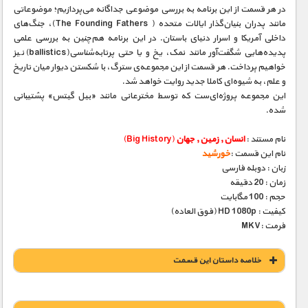
در هر قسمت‌ از این برنامه به بررسی موضوعی جداگانه می‌پردازیم؛ موضوعاتی
مانند پدران بنیان‌گذار ایالات متحده ( The Founding Fathers)، جنگ‌های
داخلی آمریکا و اسرار دنیای باستان. در این برنامه هم‌چنین به بررسی علمی
پدیده‌هایی شگفت‌آور مانند نمک، یخ و یا حتی پرتابه‌شناسی(ballistics) نیز
خواهیم پرداخت. هر قسمت از این مجموعه‌ی سترگ، با شکستن دیوار میان تاریخ
و علم، به شیوه‌ای کاملا جدید روایت خواهد شد.
این مجموعه پروژه‌ای‌ست که توسط مخترعانی مانند «بیل گیتس» پشتیبانی
شده.
نام مستند :
انسان , زمین , جهان
(Big History)
نام این قسمت :
خورشید
زبان : دوبله فارسی
زمان : 20 دقیقه
حجم : 100 مگابایت
کیفیت : HD 1080p (فوق العاده)
فرمت :MKV
خلاصه داستان این قسمت