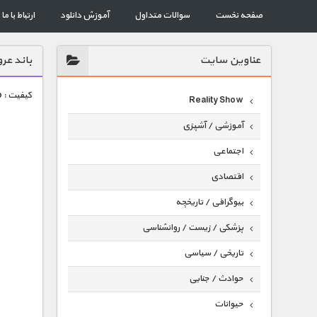
صفحه نخست
سوالات متداول
آموزش دانلود
ارتباط با ما
عناوين سايت
باند ع
کیفیت : HD 1080p — حجم هر قسمت : 470 مگابایت
Reality Show
آموزشی / آشپزی
اجتماعی
اقتصادی
بیوگرافی / تاریخچه
پزشکی / زیست / روانشناسی
تاریخی / سیاسی
حوادث / جنایی
حیوانات