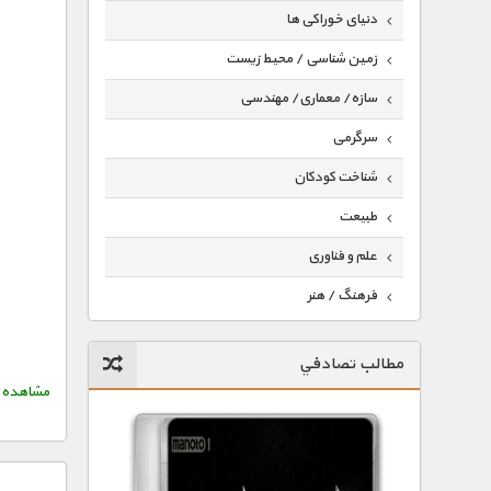
دنیای خوراکی ها
زمین شناسی / محیط زیست
سازه/ معماری/ مهندسی
سرگرمی
شناخت کودکان
طبیعت
علم و فناوری
فرهنگ / هنر
کیهان / نجوم
مطالب تصادفي
گردشگری
مشاهده خلاصه د
ماورایی
مسابقات / ورزشی