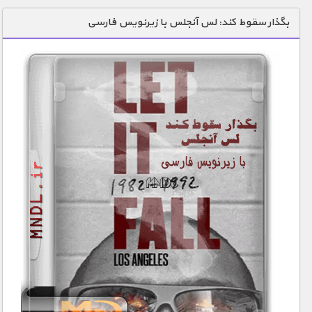
دنیای خوراکی ها
بگذار سقوط کند: لس آنجلس با زیرنویس فارسی
زمین شناسی / محیط زیست
سازه/ معماری/ مهندسی
سرگرمی
شناخت کودکان
طبیعت
علم و فناوری
فرهنگ / هنر
کیهان / نجوم
گردشگری
ماورایی
مسابقات / ورزشی