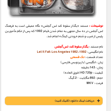
مستند های اختصاصی
توضیحات :
مستند «بگذار سقوط کند لس آنجلس» نگاه عمیقی است به فرهنگ
لس آنجلس در ده سال منتهی به تمام شدن قیام 1992 که پس از حکم مأمورین
پلیس از ضرب و شتم «رودنی کینگ» انجام شد.
نام مستند :
بگذار سقوط کند: لس آنجلس
نام انگلیسی :
Let It Fall: Los Angeles 1982-1992
تعداد قسمت :
تک قسمتی
زبان : انگلیسی (با زیرنویس فارسی)
زمان : 143 دقیقه
کیفیت : HD 720p (فوق العاده)
حجم : 892 مگابایت – 2 گیگ
فرمت : MKV
دریافت لينک دانلود (کليک کنيد)