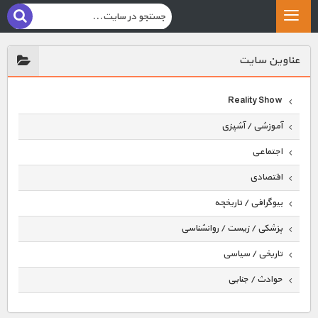
عناوين سايت
Reality Show
آموزشی / آشپزی
اجتماعی
اقتصادی
بیوگرافی / تاریخچه
پزشکی / زیست / روانشناسی
تاریخی / سیاسی
حوادث / جنایی
حیوانات