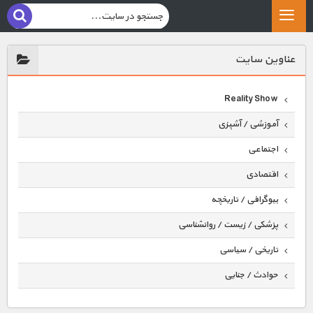
عناوين سايت
Reality Show
آموزشی / آشپزی
اجتماعی
اقتصادی
بیوگرافی / تاریخچه
پزشکی / زیست / روانشناسی
تاریخی / سیاسی
حوادث / جنایی
حیوانات