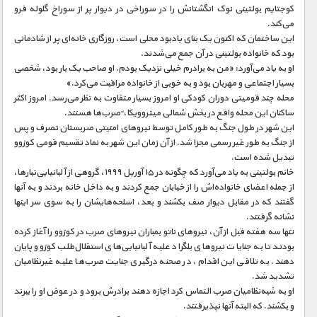
کوجتایم بولتینی نوک انگشتانش را در سوراخی در دیوار پر از سوراخ گلوله فرو
می‌کند.
این ساختمان که اکنون یک بنای یادبود محلی است، روزگاری خانه‌ای پر از شادمانی
بود که خانواده بولتینی در آن جمع می‌شدند.
او به یاد می‌آورد: «من به برادرم خیلی نزدیک بودم. او صاحب یک بار بود، شخصی
بسیار اجتماعی و مهربان بود و به خوبی از خانواده مراقبت می‌کرد.»
محله چند قومیتی دوران کودکی او امروز بسیار متفاوت به نظر می‌رسد. امروز اکثر
ساکنان این محله واقع در بخش شمالی میتروویکا، ً صرب‌ها هستند.
این شهر در طول جنگ به طور کامل توسط نیروهای امنیتی صربستان تصرف و پس
از جنگ به طور غیر رسمی مجزا شد. از آن زمان این شهر به نماد تقسیم قومی کوزوو
تبدیل شده است.
خانم بولتینی به یاد می‌آورد که چگونه در ۱۵ آوریل ۱۹۹۹، گروهی از آلبانیایی‌تبارها،
از جمله اعضای خانواده‌اش را از خیابان جمع کردند و به داخل خانه بردند و به آنها
گفتند که در مقابل دیوار صف بکشند و بعد، اسلحه‌هایشان را به سوی سر اینها
نشانه گرفتند.
تنها سه هفته قبل از آن، نیروهای ناتو بمباران نیروهای صرب در کوزوو را آغاز کرده
بودند تا به جنایات نیروهای بلگراد علیه آلبانیایی‌های استقلال‌طلب کوزوو پایان
دهند. به تلافی این اقدام، در صحنه درگیری جنایت صرب‌ها علیه غیرنظامیان
تشدید شد.
او به شبه‌نظامیان صرب التماس کرد اجازه دهند برادرش برود و در عوض او را ببرند
و بکشند. که البته آنها نپذیرفتند.