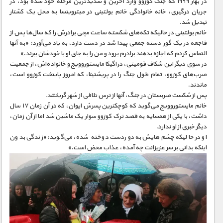
مستند های اختصاصی
در بهار ۱۹۹۹ که جنگ کوزوو وارد آخرین و شدیدترین مرحله خود شده بود، در
جریان درگیری، خانه خانوادگی خانم بولتینی در میترویتسا به محل یک کشتار
تبدیل شد.
خانم بولتینی در حالیکه تکه‌های شکسته ساعت مچی برادرش را که سال‌ها پس از
فاجعه در یک گور دسته جمعی پیدا شد در دست دارد، به یاد می‌آورد: «به آنها
التماس کردم که اجازه بدهند برادرم برود و من را به جای او با خودشان ببرند.»
در سوی دیگر این شکاف قومیتی، دراگیکا مایستوروویج و خانواده‌اش، از جمعیت
صرب‌های کوزوو، تمام طول جنگ را در پریشتینا، که امروز پایتخت کوزوو است،
ماندند.
پس از شکست صربستان در جنگ، آنها از ترس تلافی از شهر گریختند.
خانم مایستوروویج می‌گوید که کوچکترین پسرش ایوان، که در آن زمان ۱۷ سال
داشت، با یکی از همسایه به قصد ترک کوزوو سوار یک ماشین شد اما از آن زمان،
دیگر خبری از او ندارد.
او در حالیکه چشم‌هایش به دوردست دوخته شده، می‌گوید: «زندگی بدون
اینکه بدانی بر سر عزیزانت چه آمده، عذاب محض است.»