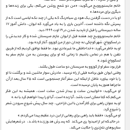
خانم مایستوروویج می‌گوید: «من دو شمع روشن می‌کنم، یکی برای زنده‌ها و
دیگری برای مرده‌‌ها.»
او با در دست گرفتن یک هودی سیاه‌رنگ که یکی از چند تکه لباسی است که از
پسرش نگه داشته است، آخرین باری را به یاد می‌آورد که‌ ایوان، دانش آموز ۱۷
ساله دبیرستانی را قبل از ناپدید شدن در ۱۹ اوت ۱۹۹۹ دید.
خانم مایستوروویج چند هفته قبل از ایوان عازم صربستان شده و کار جدیدش را
در لسکوواچ، شهر کوچکی نه چندان دور از مرز کوزوو، آغاز کرده بود.
او به خاطر می‌آورد: «خداحافظی ما غیرعادی نبود. ما فقط توافق کردیم که از طریق
تلفن با هم در تماس باشیم تا زمانی که او برای پیوستن به من عازم سفر به
لسکوواچ شود.»
قرار بود سفر او از کوزوو به صربستان دو ساعت طول بکشد.
وقتی ایوان طبق برنامه قبلی از راه نرسید، مادرش سوار ماشین شد و برگشت تا او
را با خود بیاورد غافل از اینکه این سفر آغاز جستجویی است که ۲۵ سال بعد از آن
ماجراها هنوز به پایان نرسیده است.
او می‌گوید: «خوابیدن سخت و بیدار شدن سخت است، همیشه به این فکر
می‌کنم که کجا ممکن است باشد، آیا زنده است، آیا او را پیدا خواهم کرد یا نه.»
او به عنوان راهی برای کنار آمدن با این ناراحتی، چند سال پیش شروع سرودن شعر
را شروع کرد.
او می‌گوید: «فقط باید راهی برای رهایی از این درد عظیم پیدا می‌کردم.»
در حالیکه ابراز امیدواری می‌کند که پسرش هنوز زنده باشد، در شعرهایش
سناریوهای تلخ‌تری را حکایت می‌کند.