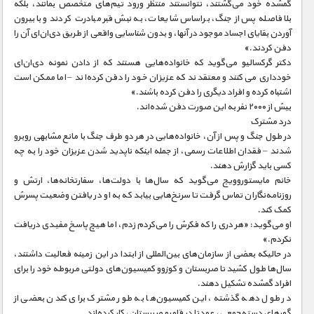
گمشده خود می‌گشتند، نتوانستند منتظر ورود تیم‌های متخصص بمانند، بلکه
بلافاصله پس از جنگ، براساس شایعات، به نبش قبر مبادرت کردند و با بیرون
آوردن بقایای اجساد موجود در آنها، و بدون شناسایی واقعی از طریق دی‌ان‌ای آن را
دفن کردند.»
دکتر گرکسالیو می‌گوید که خانواده‌هایی هستند که از دادن نمونه دی‌ان‌ای
خودداری می کنند و معتقدند که عزیزان خود را دفن کرده‌اند – اما ممکن است
اشتباه کرده و افراد دیگری را دفن کرده باشند.»
بیش از ۲۰۰۰ نفر به‌ این صورت دفن شده‌اند.
درد مشترک
در طول جنگ و پس از آن، خانواده‌هایی در هر دو طرف جنگ با مانع مشابهی روبرو
شدند – فقدان اطلاعات رسمی، از جمله اینکه ناپدید شدن عزیزان خود را به چه
کسی باید گزارش دهند.
خانم مایستوروویج می‌گوید که سال‌ها با دولت‌ها، سفارتخانه‌ها، ارتش و
روزنامه‌نگاران تماس گرفت تا سرنخ‌هایی بیابد که به او در یافتن وضعیت پسرش
کمک کند.
او می‌گوید: «هر دری را که فکرش را می‌کردم زدم، اما هیچ پاسخ مفیدی دریافت
نکردم.»
در حالیکه بعضی از سازمان‌های بین‌المللی از ابتدا در این زمینه فعالیت داشتند،
سال‌ها طول کشید تا صربستان و کوزوو کمیسیون‌های دولتی مربوطه خود را برای
افراد گمشده تشکیل دهند.
در طول دهه گذشته، این کمیسیون‌ها به طور مشترک برای کندن بعضی از
گورهای دسته‌جمعی، عمدتا در قلمرو صربستان، کار کرده‌اند.