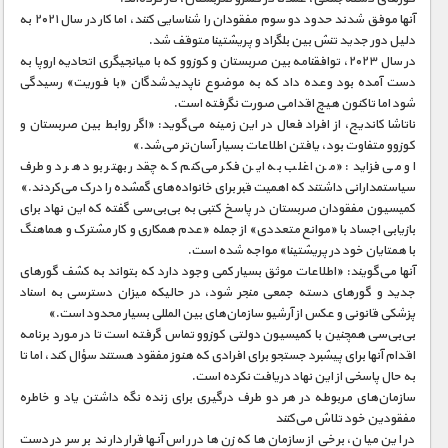
آنها موفق شدند حدود دو سوم مفقودان را شناسایی کنند، اما کار در سال ۲۰۲۱ به
دلیل دور جدید تنش بین بلگراد و پریشتینا متوقف شد.
در سال ۲۰۲۳، توافقنامه بین صربستان و کوزوو که با میانجیگری اتحادیه اروپا به
دست آمده بود وعده داد که به موضوع ناپدیدشدگان «با فوریت» رسیدگی
شود اما تاکنون هیچ اقدامی صورت نگرفته است.
ناتاشا کاندیج، از افراد فعال در این زمینه می‌گوید: «اگر روابط بین صربستان و
کوزوو متفاوت بود، یافتن اطلاعات بسیار آسان‌تر می‌شد.»
او می ‌فزاید: «من اغلب به این فکر می‌کنم که چقدر بهتر بود هر دو طرف
سیاستمدارانی داشتند که اهمیت قبر برای خانواده‌های گمشده را درک می‌کردند.»
کمیسیون مفقودان صربستان در پاسخ کتبی به بی‌بی‌سی گفته که این نهاد برای
بازیابی اجساد با «موانع متعددی» از جمله «عدم همکاری و کار مشترک و هماهنگ
با همتایان خود در پریشتینا» مواجه شده‌ است.
آنها می‌گویند: «اطلاعات موثق بسیار کمی وجود دارد که بتواند به کشف گورهای
جدید و گورهای دسته جمعی منجر شود، در حالیکه میزان دسترسی به اسناد
پزشکی قانونی و عکس از آرشیو سازمان‌های بین المللی بسیار محدود است.»
بی‌بی‌سی همچنین با کمیسیون دولتی کوزوو تماس گرفته است تا در مورد برنامه
اقدام آنها برای پیشبرد جستجو برای افرادی که هنوز مفقود هستند سؤال کند، اما تا
به حال پاسخی از این نهاد دریافت نکرده است.
سازمان‌های مربوطه در هر دو طرف درگیری برای زنده نگه داشتن یاد و خاطره
مفقودین خود تلاش می‌کنند
در این میان، برخی از سازمان‌ها که زن‌ها در راس آنها قرار دارند بر سر در دست