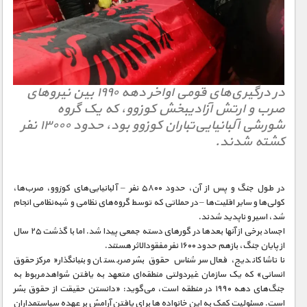
در درگیری‌های قومی‌ اواخر دهه ۱۹۹۰ بین نیروهای
صرب و ارتش آزادیبخش کوزوو، که یک گروه
شورشی آلبانیایی‌تباران کوزوو بود، حدود ۱۳۰۰۰ نفر
کشته شدند.
در طول جنگ و پس از آن، حدود ۵۸۰۰ نفر – آلبانیایی‌های کوزوو، صرب‌ها،
کولی‌ها و سایر اقلیت‌ها – در حملاتی که توسط گروه‌های نظامی و شبه‌نظامی انجام
شد، اسیر و ناپدید شدند.
اجساد برخی از آنها بعدها در گورهای دسته جمعی پیدا شد. اما با گذشت ۲۵ سال
از پایان جنگ، بازهم حدود ۱۶۰۰ نفر مفقودالاثر هستند.
ناتاشا کاندیج، فعال سرشناس حقوق بشر صربستان و بنیانگذار«مرکز حقوق
انسانی» که یک سازمان غیردولتی منطقه‌ای متعهد به یافتن شواهدمربوط به
جنگ‌های دهه ۱۹۹۰ در منطقه است، می‌گوید: «دانستن حقیقت از حقوق بشر
است. مسئولیت کمک به این خانواده ها برای یافتن آرامش بر عهده سیاستمداران