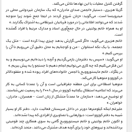
گرفتن کنترل عملیات با این نهادها تلاش می‌کنند.
گزیلا هزیری، دستیار «انجمن صدای مادران» که یک سازمان غیردولتی محلی در
میترویتسا است، می‌گوید: «زنان شروع کردند در اینجا جمع شوند زیرا متوجه
شدند که می‌توانند اطلاعاتی را در مورد قربانیان غیرنظامی به اشتراک بگذارند.»
او به همراه خانم بولتینی در حال جمع‌آوری اسناد و مدارک مرتبط با افراد گمشده
است.
خانم هزیری می‌گوید: «اگر کسی گزارش بدهد چیزی پیدا کرده است – مثل یک
جمجمه، یا یک تکه استخوان – من و کوجتایم به محل دقیق آن می‌رویم تا آن را
بررسی کنیم.»
او می‌گوید: «سپس به دفترمان بازمی‌گردیم و آنچه را دیده‌ایم می‌نویسیم و به
این فکر می‌کنیم که چه کاری می‌توانیم انجام دهیم تا جستجو را به پیش ببریم.»
در بلگراد، خانم مایستوروویج با انجمن خانواده‌های افراد ربوده شده و مفقودالاثر
در کوزوو و متوهیا کار می‌کند.
متوهیا اصطلاحی برای این منطقه جغرافیایی است و آن را عمدتا کسانی به کار
می‌برند که اعلامیه استقلال یکجانبه کوزوو در سال ۲۰۰۸ را به رسمیت نمی‌شناسند.
او توضیح می‌دهد: «سازمان ما عمدتاً متشکل از زنان است – همسران، مادران،
خواهران.»
علیرغم اینکه کیلومترها دورتر در داخل صربستان فعالیت دارد، دفتر کار او بسیار
شبیه به دفتر کوزوو است: دیوارهایی با تصاویری از افرادی که پیدا نشده‌اند.
و اکنون خانم بولتینی و خانم میستوروویج گامی به سوی همکاری چند قومیتی
برداشته‌اند و نیروهای خود را برای آنچه هدف مشترک می‌دانند، متحد کرده‌اند.