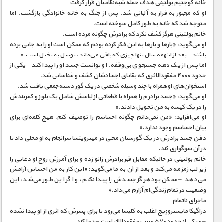
خانه کوجتیم بولتینی هدف حمله شبه‌نظامیان قرار گرفت
او که مجبور به فرار به آلبانی شد، پس از جنگ به خانه خانوادگی بازگشت، اما
متوجه شد که خانه به طور کامل سوخته است.
خانم بولتینی هرگز کشف نکرد که برادرش چگونه مرده است.
او می‌گوید: «بارها و بارها به این فکر کرده بودم که ممکن است او را به جایی برده
باشند – بعد از اینهمه سال تنها چیزی که باقی می‌ماند، توسل به تخیل است.»
اما پس از یک دهه جستجوی بی‌وقفه، او توانست جسد او را پیدا کند – یکی از
حدود ۴۰۰۰ مفقودالاثری که بقایای اجسادشان کشف و شناسایی شد.
استخوان‌های او همراه با چند وسیله شخصی در یک گور دسته‌جمعی یافت شد.
او می‌گوید: «جسد برادرم را همراه با قطعاتی از لباسش شامل یک بلوز و کمربندش
را در یک کیسه به من تحویل دادند.»
او می‌افزاید: «من نمی‌دانم چگونه احساسم را توصیف کنم. هیچ کلمه‌ای برای
بیان احساسم وجود ندارد.»
دفن جسد برادرش در یک گورستان محلی در میترویتسا سرانجام به او محلی داد تا
در آن سوگواری کند.
خانم بولتینی در حالیکه مقابل قبر برادرش زانو زده و برای آمرزش روح او دعایی را
زیر لب زمزمه می‌کند و بعد از آن به ما می‌گوید: «این کار به من احساس آرامش
می‌دهد – ممکن بود هرگز جسدش را پیدا نکنم، و اگر این طور می‌شد، این
وضعیت در تمام زندگی‌ام آزارم می‌داد.»
ماجرای ناتمام
دراگیکا مایستروویج اغلب به کلیسا می‌رود تا برای پسرش که اثری از او پیدا نشده
– و یکی از حدود ۵۷۰ صرب مفقودالاثر است – دعا کند.