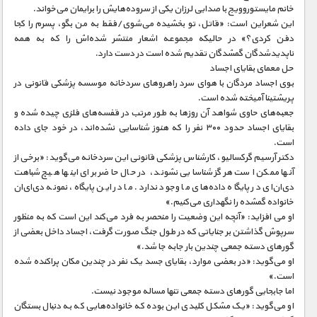
خانم مایستوروویج با صدایی لرزان یکی از سروده‌هایش را برایمان می‌خواند.
این شعراین است: «قاتل، تو بخشیده می‌شوی/فقط به من بگو، پسرم را کجا
دفن کردی؟» در حالیکه مجموعه اشعار منتشر شده‌اش را که به همه
ناپدیدشدگان گمشدگان تقدیم شده است در دست دارد.
حل معمای بقایای اجساد
بوی اجساد مردگان با هوای سرد راهروهای سردخانه موسسه پزشکی قانونی در
پریشتینا آمیخته شده است.
جعبه‌های حاوی شواهد آن روزها به طور مرتب در قفسه‌های فلزی چیده شده و
بقایای اجساد حدود ۳۰۰ نفر را که هنوز شناسایی نشده‌اند، در خود جای داده
است.
دکتر آرسیم گرکسالیو، کارشناس پزشکی قانونی این سردخانه می‌گوید: «برخی از
آنها ممکن است هرگز شناسایی نشوند، در حال حاضر برای اینها هیچ شباهت
دی‌ان‌ای در پایگاه داده‌های ما وجود ندارد. ما در این پایگاه، نمونه دی‌ای‌ان
خانواده گمشده را نگهداری می‌کنیم.»
او می افزاید: «آنچه این وضعیت را منحصر به فرد می‌کند این است که به منظور
سرپوش گذاشتن بر جنایاتی که در طول جنگ صورت گرفت، اجساد داخل بعضی از
گورهای دسته جمعی چندین بار جابه جا شد.»
او می‌گوید: «در بعضی موارد، بقایای جسد یک نفر در چندین مکان پراکنده شده
است.»
اما جابجایی گورهای دسته جمعی تنها مساله موجود نیست.
او می‌گوید: «یک مشکل کلیدی این بوده که خانواده‌هایی که به دنبال بستگان