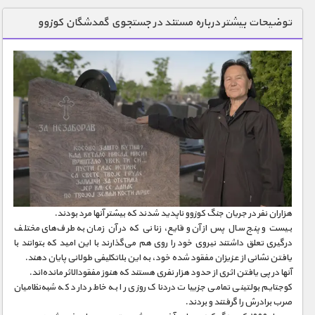
دنیای خوراکی ها
توضیحات بیشتر درباره مستند در جستجوی گمدشگان کوزوو
زمین شناسی / محیط زیست
سازه/ معماری/ مهندسی
سرگرمی
شناخت کودکان
طبیعت
علم و فناوری
فرهنگ / هنر
هزاران نفر در جریان جنگ کوزوو ناپدید شدند که بیشتر آنها مرد بودند.
کیهان / نجوم
بیست و پنج سال پس از آن وقایع، زنانی که در آن زمان به طرف‌های مختلف
گردشگری
درگیری تعلق داشتند نیروی خود را روی هم می‌گذارند با این امید که بتوانند با
یافتن نشانی از عزیزان مفقود شده خود، به این بلاتکلیفی طولانی پایان دهند.
ماورایی
آنها در پی یافتن اثری از حدود هزار نفری هستند که هنوز مفقودالاثر مانده‌اند.
کوجتایم بولتینی تمامی جزییات دردناک روزی را به خاطر دارد که شبه‌نظامیان
مسابقات / ورزشی
صرب برادرش را گرفتند و بردند.