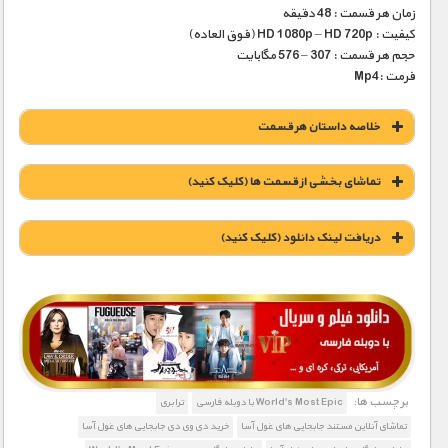
زمان هر قسمت : 48 دقیقه
کیفیت : HD 1080p – HD 720p (فوق العاده)
حجم هر قسمت : 307 – 576 مگابایت
فرمت :Mp4
خلاصه داستان هر قسمت
تماشای بخشی از قسمت ها (کلیک کنید)
دریافت لينک دانلود (کليک کنيد)
1900 تومان – دانلود قسمت 1 (افزودن به سبد خريد)
1900 تومان – دانلود قسمت 2 (افزودن به سبد خريد)
برچسب ها:
World's Most Epic با دوبله فارسی
ترابری
تماشای آنلاین مستند جابجایی های غول آسا
خرید دی وی دی جابجایی های غول آسا
1900 تومان – دانلود قسمت 3 (افزودن به سبد خريد)