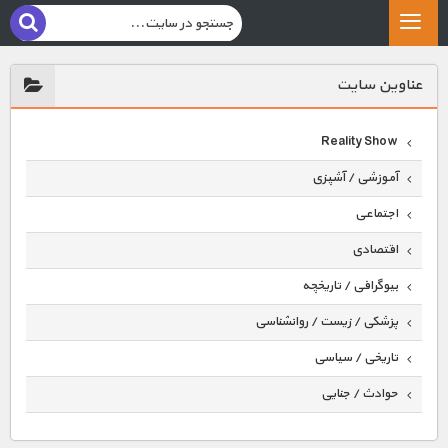
عناوين سايت
Reality Show
آموزشی / آشپزی
اجتماعی
اقتصادی
بیوگرافی / تاریخچه
پزشکی / زیست / روانشناسی
تاریخی / سیاسی
حوادث / جنایی
حیوانات