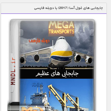
دنیای خوراکی ها
جابجایی های غول آسا (2017) با دوبله فارسی
زمین شناسی / محیط زیست
سازه/ معماری/ مهندسی
سرگرمی
شناخت کودکان
طبیعت
علم و فناوری
فرهنگ / هنر
کیهان / نجوم
گردشگری
ماورایی
مسابقات / ورزشی