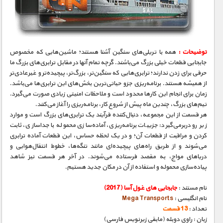
مستند های اختصاصی
توضیحات :
همه با تریلی‌های سنگین آشنا هستند؛ ماشین‌هایی که مخصوص
جابجایی قطعات خیلی بزرگ می‌باشند. گرچه تمام آنها در مقابل ترابری‌های بزرگ ما
حرفی برای زدن ندارند؛ ترابری‌هایی که سنگین‌تر، بزرگ‌تر، پیچیده‌تر و غیرعادی‌تر
از همیشه هستند. برنامه‌ریزی جزو حیاتی‌ترین بخش‌های این ترابری‌ها می‌باشد.
زمان برای انجام این کارها محدود است و ملاحظات امنیتی زیادی صورت می‌گیرد.
تیم‌های بزرگ، چندین ماه پیش از شروع کار، برنامه‌ریزی را آغاز می‌کنند.
هر قسمت از این مجموعه، دنبال‌کننده فرآیند یک ترابری‌های بزرگ است و موارد
زیر رو دربرمی‌گیرد: جزییات برنامه‌ریزی، آماده‌سازی محموله با جداسازی، ثابت
کردن و مراقبت از قطعات آن؛ و در یک لحظه حساس، این قطعات آماده ترابری
می‌شوند و از طریق راه‌های پیچیده‌ای مانند تنگه‌ها، خطوط انتقال‌هوایی و
دریاهای مواج، به مقصد فرستاده می‌شوند. در آخر هر قسمت نیز شاهد
پیاده‌سازی محموله و استفاده از آن در مکان جدید هستیم.
نام مستند :
جابجایی های غول آسا (2017)
نام انگلیسی :
Mega Transports
تعداد :
13 قسمت
زبان : راوی دوبله (مابقی زیرنویس فارسی)