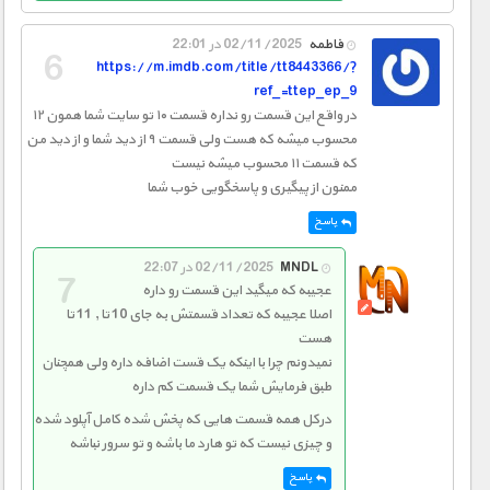
فاطمه
02/11/2025 در 22:01
https://m.imdb.com/title/tt8443366/?
ref_=ttep_ep_9
در واقع این قسمت رو نداره قسمت ۱۰ تو سایت شما همون ۱۲
محسوب میشه که هست ولی قسمت ۹ از دید شما و از دید من
که قسمت ۱۱ محسوب میشه نیست
ممنون از پیگیری و پاسخگویی خوب شما
پاسخ
MNDL
02/11/2025 در 22:07
عجیبه که میگید این قسمت رو داره
اصلا عجیبه که تعداد قسمتش به جای 10 تا , 11 تا
هست
نمیدونم چرا با اینکه یک قست اضافه داره ولی همچنان
طبق فرمایش شما یک قسمت کم داره
درکل همه قسمت هایی که پخش شده کامل آپلود شده
و چیزی نیست که تو هارد ما باشه و تو سرور نباشه
پاسخ