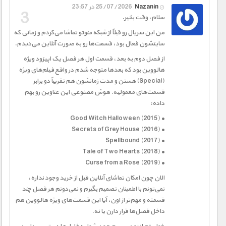
Nazanin
25/07/2026 در 23:57
سلام، وقت بخیر.
من این سریال رو قبلاً از شبکه منوتو تماشا می‌کردم و زمانی که
سایتشون فعال بود، قسمت‌ها رو به صورت آنلاین می‌دیدم.
از فصل دوم به بعد، قسمت اول هر فصل یک اپیزود ویژه
هالووین بود که بعدها متوجه شدم در واقع فیلم‌های ویژه
(Special) هستن و مدت زمانشون هم تقریباً دو برابر
قسمت‌های معمولیه. هوش مصنوعی این عناوین رو بهم
داده:
• Good Witch Halloween (2015)
• Secrets of Grey House (2016)
• Spellbound (2017)
• Tale of Two Hearts (2018)
• Curse from a Rose (2019)
الان چون امکان تماشای آنلاین قبل از خرید وجود نداره،
نمی‌تونم با اطمینان تصمیم بگیرم و نمی‌دونم هر فصل چند
قسمته و مهم‌تر از اون، آیا این قسمت‌های ویژه هالووین هم
داخل فصل‌ها قرار دارن یا نه.