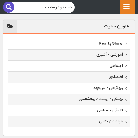
عناوين سايت
Reality Show
آموزشی / آشپزی
اجتماعی
اقتصادی
بیوگرافی / تاریخچه
پزشکی / زیست / روانشناسی
تاریخی / سیاسی
حوادث / جنایی
حیوانات