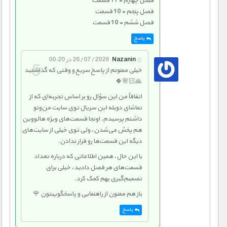
فصل چهارم = 11 قسمت
فصل پنجم = 10 قسمت
فصل ششم = 10 قسمت
پاسخ
Nazanin
26/07/2026 در 00:20
خیلی ممنونم از پاسخ سریع و وقتی که گذاشتید
🙏🏻🌸🍀
اتفاقاً من این سؤال رو بر اساس تجربه‌ای که از
تماشای دوبله این سریال توی سایت من‌وتو
داشتم پرسیدم. اونجا قسمت‌های ویژه هالووین
هم پخش می‌شدن، ولی توی خیلی از سایت‌های
دیگه این قسمت‌ها رو قرار ندادن.
با این حال، همین اطلاعاتی که درباره تعداد
قسمت‌های هر فصل دادید، خیلی برای
تصمیم‌گیری بهم کمک کرد.
باز هم ممنون از راهنمایی و پاسخگوییتون 🌹
پاسخ