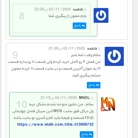
فاطمه
02/11/2025 در 22:26
بازم ممنون از پیگیری شما
پاسخ
فاطمه
02/11/2025 در 21:08
سلام وقت شما بخیر
من فصل ۴ رو کامل خرید کردم ولی قسمت ۱۱ رو نداره قسمت
۱۲ به عنوان آخرین قسمت و در سایت قسمت ۱۱ خرده ممنون
میشم پیگیری کنید
پاسخ
MNDL
02/11/2025 در 21:18
سلام . من دقیق متوجه نشدم مشکل چیه
ول درکل طبق سایت IMDB این سریال فصل چهارمش
کلا 10 قسمته و طیعتا نباید کم و کسری تو سایت باشه
https://www.imdb.com/title/tt3906732
پاسخ