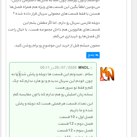
خواستم ازتون بپرسم چون شما به فایل‌ها دسترسی دارین،
می‌تونین لطفاً بگین این قسمت‌های ویژه هم همراه فصل‌ها
هستن یا فقط قسمت‌های معمولی سریال قرار داده شده؟
دوبله فارسی سریال رو دارم، اما اگر مطمئن بشم این
قسمت‌های هالووین هم داخل مجموعه هست، با خیال راحت
کل فصل‌ها رو خریداری می‌کنم.
ممنون میشم قبل از خرید این موضوع رو برام روشن کنید.
پاسخ
MNDL
26/07/2026 در 00:11
سلام . نمیدونم این قسمت ها دوبله و پخش شده یا نه
چون خودم این سریال ندیدم و تو هارد ندارم که چک
کنم و فقط تو سرور هست
نسخه زبان اصلیش رو هم ندارم که با اون مقایسه کنم
این تعداد قسمت هر فصلی هست که دوبله و پخش
شده و ما داریم
فصل اول = 10 قسمت
فصل دوم = 12 قسمت
فصل سوم = 12 قسمت