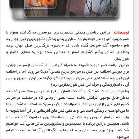
مستند های اختصاصی
توضیحات :
در این برنامه‌ی دیدنی منحصربه‌فرد، در سفری به گذشته همراه با
«سر دیوید آتنبرو» می‌خواهیم با داستان بی‌نظیر زندگی مشهورترین فیل جهان به
نام «جامبو» آشنا شویم. گفته شده که «جامبو» بزرگ‌ترین فیل جهان بوده
به‌طوری که در بیشتر کشورها اسم او معادلی شده بود به معنای عظیم و
غول‌پیکر.
در این برنامه «سر دیوید آتنبرو» به همراه گروهی از کارشناسان از سراسر جهان،
برای بررسی اسکلت این فیل به موزه‌ی تاریخ طبیعی آمریکا می‌روند. اما در اسکلت
این فیل چه نشانه‌های علمی می‌توان پیدا کرد؟ و چگونه می‌توان از طریق بررسی
آن به اسرار زندگی و مرگ این فیل غول‌پیکر پی برد؟
واقعیت این است که درک و شناخت انسان از فیل‌ها در طی ۲۰۰ سال گذشته
به‌طرز قابل توجهی افزایش یافته است؛ یعنی از زمانی که در حقیقت در سراسر
کشورهای غربی از این حیوانات عظیم‌الجثه دیگر در سیرک‌ها استفاده نشد. و حالا
ما می‌خواهیم با زندگی احساسی و عاطفی فیل‌های آفریقایی در کل آشنا شویم تا
ببنیم که در اسارت بودن چه تاثیراتی می‌توانسته روی «جامبو» گذاشته بوده
باشد. همچنین در این برنامه با جدیدترین و پیشروترین تلاش‌هایی آشنا خواهیم
شد که امروزه برای حفظ جان بچه فیل‌ها و بازگرداندن آن‌ها به طبیعت انجام
می‌شود.