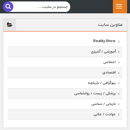
عناوين سايت
Reality Show
آموزشی / آشپزی
اجتماعی
اقتصادی
بیوگرافی / تاریخچه
پزشکی / زیست / روانشناسی
تاریخی / سیاسی
حوادث / جنایی
حیوانات