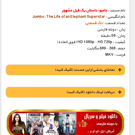
نام مستند :
جامبو: داستان یک فیل مشهور‎
نام انگلیسی :
Jumbo: The Life of an Elephant Superstar
تعداد قسمت :
تک قسمتی
زبان : دوبله فارسی
زمان : 58 دقیقه
کیفیت : HD 1080p – HD 720p (فوق العاده)
حجم : 368 – 689 مگابایت
فرمت : MKV
تماشای بخشی از این مستند (کلیک کنید)
دریافت لينک دانلود (کليک کنيد)
1900 تومان – خريد لينک دانلود (افزودن به سبد خريد)