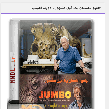
دنیای خوراکی ها
جامبو: داستان یک فیل مشهور‎ با دوبله فارسی
زمین شناسی / محیط زیست
سازه/ معماری/ مهندسی
سرگرمی
شناخت کودکان
طبیعت
علم و فناوری
فرهنگ / هنر
کیهان / نجوم
گردشگری
ماورایی
مسابقات / ورزشی