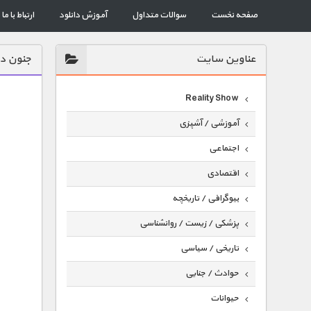
صفحه نخست
سوالات متداول
آموزش دانلود
ارتباط با ما
عناوين سايت
جنون در
Reality Show
آموزشی / آشپزی
اجتماعی
اقتصادی
بیوگرافی / تاریخچه
پزشکی / زیست / روانشناسی
تاریخی / سیاسی
حوادث / جنایی
حیوانات