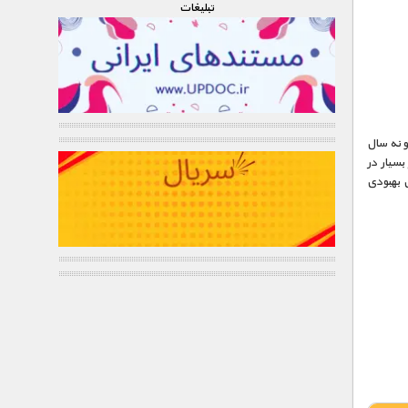
تبليغات
 نه سال
 نبوغ بسیار در
 بهبودی