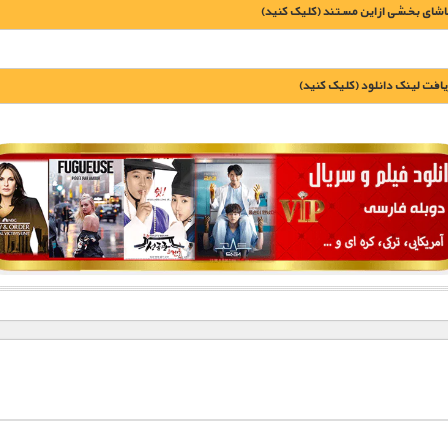
اشای بخشی از این مستند (کلیک کنید)
یافت لينک دانلود (کليک کنيد)
1900 تومان – خريد لينک دانلود (افزودن به سبد خريد)