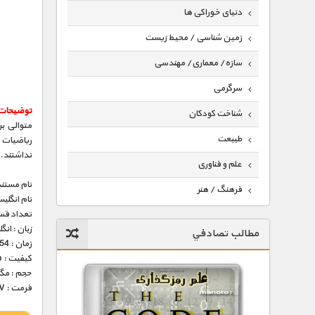
دنیای خوراکی ها
زمین شناسی / محیط زیست
سازه/ معماری/ مهندسی
سرگرمی
توضیحات
شناخت کودکان
طبیعت
ریاضیات 
نداشتند.ا
علم و فناوری
نام مستند
فرهنگ / هنر
نام انگلی
تعداد قس
کیهان / نجوم
زبان : ان
مطالب تصادفي
گردشگری
زمان : 54 دقیقه
کیفیت : 576p (خوب)
ماورایی
حجم : مگا
فرمت : MKV
مسابقات / ورزشی