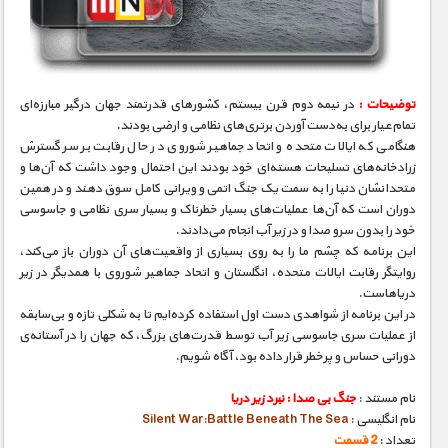
مستند های اختصاصی
توضیحات :
در نیمه‌ دوم قرن بیستم، کشورهای قدرتمند جهان درگیر مبارزه‌ای
تمام‌عیار برای به‌دست آوردن برتری‌های نظامی و ارضی بودند.
هنگامی که ایالات متحده و اتحاد جماهیر شوروی در حال رقابت بر سر گسترش
زرادخانه‌های تسلیحات هسته‌ای خود بودند این احتمال وجود داشت که آن‌ها و
متحدانشان دنیا را به سمت یک جنگ اتمی و ویرانی کامل سوق دهند و در همین
دوران است که آن‌ها عملیات‌های بسیار خطرناک و بسیار سری نظامی و جاسوسی
خود را بدون سرو صدا و در زیر آب انجام می‌دادند.
این برنامه که چشم ما را به روی بسیاری از واقعیت‌های آن دوران باز می‌کند،
روایتگر رقابت ایالات متحده، انگلستان و اتحاد جماهیر شوروی با همدیگر در زیر
دریاهاست.
در این برنامه از شواهدی دست اول استفاده کرده‌ایم تا به شکلی تازه و بی‌سابقه
از عملیات سری جاسوسی زیر آب توسط قدرت‌های بزرگ، که جهان را در آستانه‌ی
دورانی حساس و پرخطر قرار داده بود، آگاه شویم.
نام مستند :
جنگ بی صدا : نبرد زیر دریا
نام انگلیسی :
Silent War:Battle Beneath The Sea
تعداد :
2 قسمت