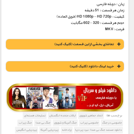
زبان : دوبله فارسی
زمان هر قسمت : 51 دقیقه
کیفیت : HD 1080p – HD 720p (فوق العاده)
حجم هر قسمت : 320 – 602 مگابایت
فرمت :MKV
تماشای بخشی از این قسمت (کلیک کنید)
خريد لينک دانلود (کليک کنيد)
1900 تومان – دانلود قسمت 1 (افزودن به سبد خريد)
1900 تومان – دانلود قسمت 2 (افزودن به سبد خريد)
برچسب ها:
اتحاد جماهیر شوروی
ایالات متحده انگلستان
تسلیحات هسته‌ای
جاسوسی در جنگ
جاسوسی زیر اب
جنگ آمریکا و شوروی
جنگ بی صدا
جنگ زیر اب
دانلود مستند جنگ بی صدا: نبرد زیر دریا
زرادخانه‌
زیردریایی آمریکا
زیردریایی انگلیس