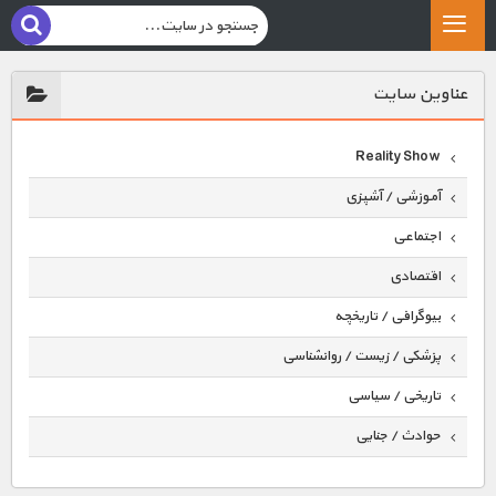
عناوين سايت
Reality Show
آموزشی / آشپزی
اجتماعی
اقتصادی
بیوگرافی / تاریخچه
پزشکی / زیست / روانشناسی
تاریخی / سیاسی
حوادث / جنایی
حیوانات