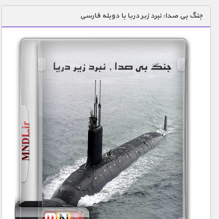
دنیای خوراکی ها
جنگ بی صدا: نبرد زیر دریا با دوبله فارسی
زمین شناسی / محیط زیست
سازه/ معماری/ مهندسی
سرگرمی
شناخت کودکان
طبیعت
علم و فناوری
فرهنگ / هنر
کیهان / نجوم
گردشگری
ماورایی
مسابقات / ورزشی