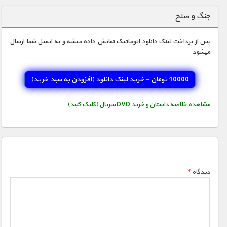
دنیای خوراکی ها
جنگ و صلح
زمین شناسی / محیط زیست
پس از پرداخت لینک دانلود اتوماتیک نمایش داده میشه و به ایمیل شما ارسال
سازه/ معماری/ مهندسی
میشود
سرگرمی
10000 تومان – خرید لینک دانلود (افزودن به سبد خريد)
شناخت کودکان
طبیعت
مشاهده خلاصه داستان و خرید DVD سریال (کلیک کنید)
علم و فناوری
فرهنگ / هنر
کیهان / نجوم
دیدگاه
*
گردشگری
ماورایی
مسابقات / ورزشی