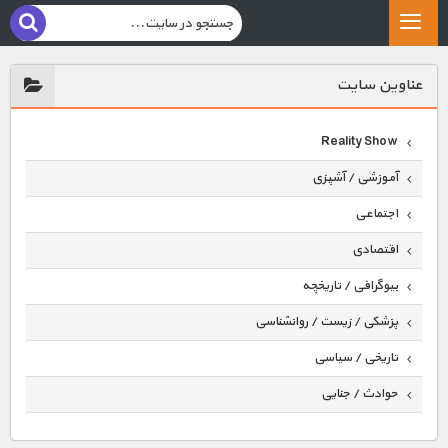
عناوين سايت
Reality Show
آموزشی / آشپزی
اجتماعی
اقتصادی
بیوگرافی / تاریخچه
پزشکی / زیست / روانشناسی
تاریخی / سیاسی
حوادث / جنایی
حیوانات