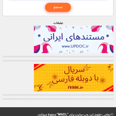
تبليغات
© تمامی حقوق این وب سایت برای "MNDL" محفوظ میباشد.