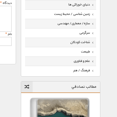
دیدگاه
*
دنیای خوراکی ها
زمین شناسی / محیط زیست
سازه/ معماری/ مهندسی
سرگرمی
نام
*
شناخت کودکان
طبیعت
علم و فناوری
فرهنگ / هنر
کیهان / نجوم
مطالب تصادفي
گردشگری
ماورایی
مسابقات / ورزشی