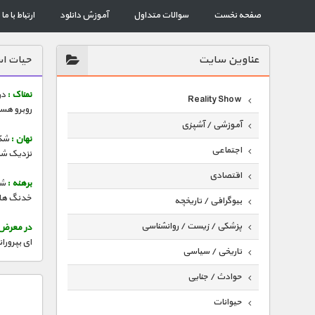
صفحه نخست
سوالات متداول
آموزش دانلود
ارتباط با ما
عناوين سايت
حیات اس
نمناک :
در
Reality Show
روبرو هست
آموزشی / آشپزی
نهان :
شکار
اجتماعی
نزدیک شو
اقتصادی
برهنه :
شک
خدنگ های 
بیوگرافی / تاریخچه
پزشکی / زیست / روانشناسی
در معرض 
ای بپروران
تاریخی / سیاسی
حوادث / جنایی
حیوانات