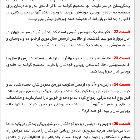
زندگی‌شان در سر دارند. آنها تصمیم گرفته‌اند تا از خانه‌ی پدر و مادرشان برای
همیشه به خانه‌ی رویایی خودشان بروند. با وجود اینکه آنها بودجه‌ی کافی در
اختیار دارند اما در بازار املاک همیشه همه چیز قابل پیش‌بینی نیست…
قسمت 22 :
«کریما» یک مهندس شیمی است که زندگی‌اش در سراسر جهان در
حال پرواز با هواپیما گذشته. او حالا پس از شش سال دوری از خانواده و دوستان و
خانه‌به‌دوشی، می‌خواهد یک خانه‌ی «دولوکس» در شهر بخرد…
قسمت 23 :
«الیشیا» و «لیوای» دو جهانگرد استرالیایی هستند که پس از سال‌ها
‌خانه‌به‌دوشی، حالا که شغل رویایی خودشان را دارند، تصمیم گرفته‌اند خانه‌ی
‌رویایی‌شان نیز را پیدا کنند.
قسمت 24 :
«ارین» و «آدام» از محل سکونت دوره‌ی مجردی‌شان خسته شده‌اند و
در حال جست‌و‌جو برای پیدا کردن یک خانه‌ی رویایی بزرگ در حومه‌ی شهر هستند.
این زوج که به تازگی ازدواج کرده‌اند بودجه‌ی خوبی در اختیار دارند و مشخصات
خانه‌ای را هم که آرزویش را دارند، به روشنی در ذهن دارند. ایا انها خانه
رویایی‌شان را پیدا خواهند کرد؟…
قسمت 25 :
«جیمی»، «بلیس» و دو کودکشان، در شهر بزرگی زندگی می‌کردند اما
حالا می‌خواهند هرچه سریع‌تر، خانه‌ی رویایی خودشان را بخرند البته در این راه
موانع و مشکلاتی وجود دارد. آن‌ها لیست بلندبالایی از انتظاراتشان از خانه‌ی