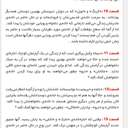
قسمت 10 :
«کریگ» و «لورل» که در دوران دبیرستان بهنرین دوستان همدیگر
بوده‌اند، به سرعت خانه‌ی قدیمی‌شان را فروخته‌اند و در حال حاضر در خانه‌ی
مادرشان زندگی می‌کنند تا زمانی که خانه‌ی دلخواه و رویایی خودشان را پیدا کنند.
اما از آنجا که سطح توقعات آنها از خانه‌ی مورد نظرشان بسیار بالاست و حاضر به
پایین آوردن آن هم نیستند! پیدا کردن خانه‌ی رویایی مورد نظر آنها ممکن است
زمان خیلی زیادی لازم داشته باشد…
قسمت 11 :
«جینا» وکیل پرکاری است که از زندگی در یک آپارتمان کوچک اجاره‌ای
خسته شده و حالا ‌می‌خواهد خانه‌ی بهتری پیدا کند که بتواند در آن به سبک
دلخواهش در آرامش زندگی کند. اما او برای خریدن چنین ‌خانه‌ای بودجه‌ی کافی
ندارد…«جاناتان» و «درو» چطور می‌خواهند به او برای پیدا کردن خانه‌ی
دلخواهش کمک کنند؟
قسمت12 :
«تام» و «بریجیت» توانسته‌اند خانه‌شان را زودتر از آنچه انتظار می‌رفت
بفروشند و حالا آنها به همراه دو پسرشان به خانه‌ی دوستانشان رفته‌اند بنابراین
الان بیشتر از هر زمان دیگری مشتاق هستند تا خانه‌ی دلخواهشان را پیدا کنند.
«جاناتان« و «درو»- برادران «املاکی»- چطور می‌خواهند به انها کمک کنند؟
قسمت 13 :
وقتی که اجاره‌نامه‌ی «مارک» و «اشلی» به پایان رسید، آنها مجبور
شدند آپارتمان کوچکشان را در منهتن ترک کنند. این زوج در حال حاضر در خانه‌ی