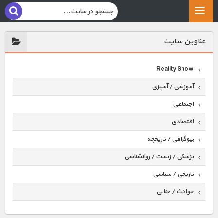
عناوين سايت
Reality Show
آموزشی / آشپزی
اجتماعی
اقتصادی
بیوگرافی / تاریخچه
پزشکی / زیست / روانشناسی
تاریخی / سیاسی
حوادث / جنایی
حیوانات