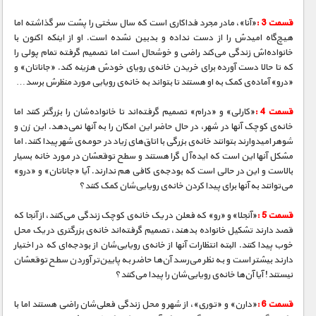
مستند های اختصاصی
قسمت 3 :
«آنا»، مادر مجرد فداکاری است که سال سختی را پشت سر گذاشته اما
هیچ‌گاه امیدش را از دست نداده و بدبین نشده است. او از اینکه اکنون با
‌خانواده‌اش زندگی می‎‌کند راضی و خوشحال است اما تصمیم گرفته تمام پولی را
که تا حالا ‌دست آورده برای خریدن خانه‌ی رویای خودش هزینه کند. «جاناتان» و
«درو» آماده‌ی کمک به او هستند تا بتواند به خانه‌ی رویایی مورد منظرش برسد…
قسمت 4 :
«کارلی» و «درام» تصمیم گرفته‌اند تا خانواده‌شان را بزرگتر کنند اما
خانه‌ی کوچک آنها در شهر، در حال حاضر این امکان را به آنها نمی‌دهد. این زن و
شوهر امیدوارند بتوانند خانه‌ی بزرگی با اتاق‌های زیاد در حومه‌ی شهر پیدا کنند. اما
مشکل آنها این است که ایده‌آل گرا هستند و سطح توقعشان در مورد خانه بسیار
بالاست و این در حالی است که بودجه‌ی کافی هم ندارند. آیا «جاناتان» و «درو»
می‌توانند به آنها برای پیدا کردن خانه‌ی رویایی‌شان کمک کنند؟
قسمت 5 :
«آنجلا» و «رو» که فعلن در یک خانه‌ی کوچک زندگی می‌کنند، از آنجا که
قصد دارند تشکیل خانواده بدهند، تصمیم گرفته‌اند خانه‌ی بزرگتری در یک محل
خوب پیدا کنند. البته انتظارات آنها از خانه‌ی رویایی‌شان از بودجه‌ای که در اختیار
دارند بیشتر است و به نظر می‌رسد آن‌ها حاضر به پایین‌تر آوردن سطح توقعشان
نیستند! آیا آن‌ها خانه‌ی رویایی‌شان را پیدا می‌کنند؟
قسمت 6 :
«دارن» و «توری»، از شهر و محل زندگی فعلی‌شان راضی هستند اما با