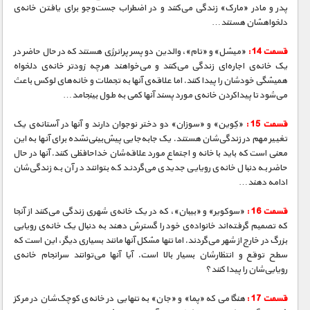
پدر و مادر «مارک» زندگی می‌کنند و در اضطراب جست‌و‌جو برای یافتن خانه‌ی
دلخواهشان هستند…
قسمت 14 :
«میشل» و «تام»، والدین دو پسر پرانرژی هستند که در حال حاضر در
یک خانه‌ی اجاره‌ای زندگی می‌کنند و می‌خواهند هرچه زودتر خانه‌ی دلخواه
همیشگی خودشان را پیدا کنند. اما علاقه‌ی آنها به تجملات و خانه‌های لوکس باعث
می‌شود تا پیداکردن خانه‌ی مورد پسند آنها کمی به طول بینجامد…
قسمت 15 :
«کِوین» و «سوزان» دو دختر نوجوان دارند و آنها در آستانه‌ی یک
تغییر مهم در زندگی‌شان هستند. یک جا‌به‌جایی ‌پیش‌بینی‌نشده برای آنها به این
معنی است که باید با خانه و اجتماع مورد علاقه‌شان خداحافظی کنند. آنها در حال
حاضر به دنبال خانه‌ی رویایی جدیدی می‌گردند که بتوانند در آن به زندگی‌شان
ادامه دهند…
قسمت 16 :
«سوکویر» و «بیبان»، که در یک خانه‌ی شهری زندگی می‌کنند از آنجا
که تصمیم گرفته‌اند خانواده‌ی خود را گسترش دهند به دنبال یک خانه‌ی رویایی
بزرگ در خارج از شهر می‌گردند. اما تنها مشکل آنها مانند بسیاری دیگر، این است که
سطح توقع و انتظارشان بسیار بالا است. آیا آنها می‌توانند سرانجام خانه‌ی
رویایی‌شان را پیدا کنند؟
قسمت 17 :
هنگامی که «پما» و «جان» به تنهایی در خانه‌ی کوچک‌شان در مرکز