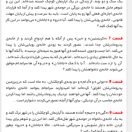
یک سگ و دو بچه، از زندگی در یک آپارتمان کوچک خسته ‌شده‌اند. این زن و
شوهر مایل هستند تا خانه‌ی بزرگی در حومه‌ی شهر پیدا کنند و از آنجا که قرارداد
خانه‌ی اجاره‌ای فعلی آنها رو به پایان است، باید به سرعت و پیش از پایان مهلت
قانونی، خانه‌ی رویایی‌شان را پیدا کنند. آیا «درو» و «جاناتان» می‌توانند در این کار
به آنها کمک کنند؟
قسمت 7 :
«کریستین» و «بن» پس از آنکه با هم ازدواج کردند و از خانه‌ی
پدرومادرشان جدا شدند، تصور کردند به زودی خانه‌ی رویایی‌شان را پیدا
می‌کنند، اما جست‌و‌جوی خسته‌کننده‌ی آنها هنوز به نتیجه‌ای نرسیده. با آنکه آنها تا
به حال خانه‌های زیادی را دیده‌اند، اما هر بار که به بستن قراردادنزدیک شده‌اند،
آن را از دست داده‌اند…آیا با کمک «جاناتان» و «درو» آن‌ها سرانجام موفق
می‌شوند خانه‌ی دلخواهشان را پیدا کنند؟
قسمت 8 :
«جولی» و «آدام» و دو بچه‌ی کوچکشان، ده ماه است که در زیرزمین
پدرومادرشان اطراق! کرده‌اند اما امیدوارند سرانجام بتوانند خانه‌ی دلخواه
خودشان را پیدا کنند. آنها می‌خواهند نزدیک پدر ومادرشان باشند اما پیدا کردن
خانه‌ی مناسب در آن نزدیکی، برای آنها از آنجه تصور می‌کردند دشوارتر است…
قسمت 9 :
«گبی» و «جیم» آماده هستند تا آپارتمان کوچکشان را در شهر ترک کنند و
به یک خانه‌ی دلخواه در حومه‌ی شهر نقل‌مکان کنند. اما این زن و شوهر برای پیدا
کردن خانه دچار تشویش و سردرگمی شده‌اند، حالا «جاناتان» و «درو» چطور
می‌خواهند به آنها کمک کنند؟…