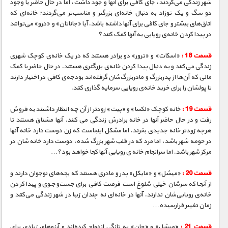
شهر زندگی می‌کردند، جای کافی برای آنها و جود داشت، اما در حال حاضر با وجود
دو سگ و یک نوزاد به دنبال خانه‌ای بزرگتر و مناسب‌تر می‌گردند؛ خانه‌ای که
اتاق‌های بیشتر و جای کافی برای آنها داشته باشد. آیا «جاناتان» و «درو» می‌توانند
در پیدا کردن خانه‌ی رویایی به آنها کمک کنند؟
قسمت 18 :
«اسکات» و «ترور» دو برادر هستند که در یک خانه‌ی کوچک شهری
زندگی می‌کنند و به دنبال پیدا کردن خانه‌ی بزرگتری هستند. در حال حاضر با کمک
مالی که آن‌ها از پدربزرگ و مادربزرگ‌شان گرفته‌اند بودجه‌ی کافی در اختیار دارند
تا پولشان را برای خرید خانه‌ی رویایی سرمایه گذاری کنند.
قسمت 19 :
خانه کوچک «لکسا» و «پیت» زودتر از آن چه انتظار داشتند به فروش
رفت و در حال حاضر آنها در خانه برادرش زندگی می کنند. آنها مشتاق هستند تا
هرچه زودتر خانه جدیدی بخرند. اما مشکل اینجاست که زن دوست دارد خانه آنها
در حومه شهر باشد، اما مرد که در قلب شهر بزرگ شده، دوست دارد خانه شان در
مرکز شهر باشد. اما سرانجام خانه ی رویایی آنها کجا خواهد بود؟…
قسمت 20 :
«میشل» و «مایکل» پدر و مادری هستند که بچه‌های نوجوان دارند و
از آنجا که سرشان خیلی شلوغ است فرصت کافی برای جست‌و‌جوی و پیدا کردن
خانه‌ی رویایی‌شان ندارند. آنها در خانه‌ای نه چندان زیبا در شهر زندگی می‌کنند و
زمان تغییر فرارسیده…
قسمت 21 :
«میشل» و «جان» به تازگی ازدواج کرده‌اند و آرزوهای زیادی برای