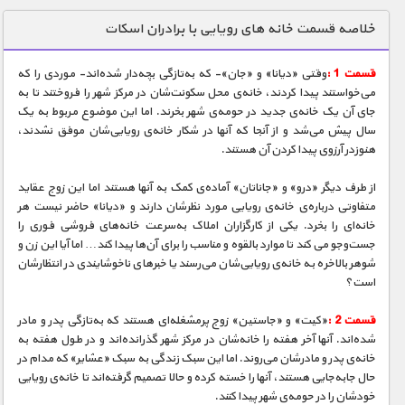
دنیای خوراکی ها
خلاصه قسمت خانه های رویایی با برادران اسکات
زمین شناسی / محیط زیست
قسمت 1 :
وقتی «دیانا» و «جان»- که به‌تازگی بچه‌دار شده‌اند- موردی را که
سازه/ معماری/ مهندسی
می‌خواستند پیدا کردند، خانه‌ی محل سکونت‌شان در مرکز شهر را فروختند تا به
جای آن یک خانه‌ی جدید در حومه‌ی شهر بخرند. اما این موضوع مربوط به یک
سرگرمی
سال پیش می‌شد و از آنجا که آنها در شکار خانه‌ی رویایی‌شان موفق نشدند،
شناخت کودکان
هنوزدر آرزوی پیدا کردن آن هستند.
طبیعت
از طرف دیگر «درو» و «جاناتان» آماده‌ی کمک به آنها هستند اما این زوج عقاید
متفاوتی درباره‌ی خانه‌ی رویایی مورد نظرشان دارند و «دیانا» حاضر نیست هر
علم و فناوری
خانه‌ای را بخرد. یکی از کارگزاران املاک به‌سرعت خانه‌های فروشی فوری را
فرهنگ / هنر
جست‌و‌جو می کند تا موارد بالقوه و مناسب را برای آن‌ها پیدا کند… اما آیا این زن و
شوهر بالاخره به خانه‌ی رویایی‌شان می‌رسند یا خبرهای ناخوشایندی در انتظارشان
کیهان / نجوم
است؟
گردشگری
قسمت 2 :
«کیت» و «جاستین» زوج پرمشغله‌ای هستند که به‌تازگی پدر و مادر
شده‌اند. آنها آخر هفته را خانه‌شان در مرکز شهر گذرانده‌اند و در طول هفته به
ماورایی
خانه‌ی پدر و مادرشان می‌روند. اما این سبک زندگی به سبک «عشایر» که مدام در
مسابقات / ورزشی
حال جابه‌جایی هستند، آنها را خسته کرده و حالا تصمیم گرفته‌اند تا خانه‌ی رویایی
خودشان را در حومه‌ی شهر پیدا کنند.