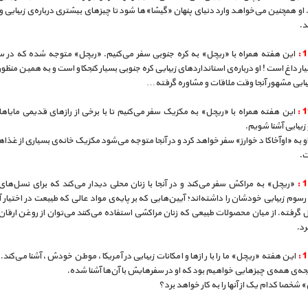
. او همچنین می‌خواهد وارد دنیای پنهان «گیشا»ها شود تا چیزهای بیشتری درباره‌ی زیبایی 
د.
این هفته همراه با «ریچل» به کره جنوبی سفر می‌کنیم. «ریچل» متوجه شده که در سئو
یار داغ است! او درباره‌ی استانداردهای زیبایی کره جنوبی بسیار کنجکاو است و به همین منظور ا
بایی مشهور آنجا وقت ملاقات و مشاوره گرفته…
این هفته همراه با «ریچل» به مکزیک سفر می‌کنیم تا با برخی از رازهای قدیمی مایاها د
زیبایی آشنا شویم.
او به «اوآخاکا د خوارز» سفر خواهد کرد و در آنجا متوجه می‌شود مکزیک خانه‌ی بسیاری از غذا
ت.
«ریچل» به مراکش سفر می‌کند و در آنجا با زنان محلی دیدار می‌کند که برای نسل‌ها
 رسوم زیبایی خودشان را داشته‌اند؛ آیین‌هایی که بر پایه‌ی مواد عالی که طبیعت در اختیار آن
گرفته. از میان محصولات طبیعی که زنان مراکشی استفاده می‌کنند می‌توان از روغن ارقان
رد.
این هفته «ریچل» ما را با رازها و امکانات زیبایی در آمریکا، موطن خودش، آشنا می‌کند
ه‌ی همه‌ی چیزهایی خواهیم بود که او در سفرهایش با آن‌ها آشنا شده.
» شخصا کدام یک از آنها را به کار خواهد برد؟