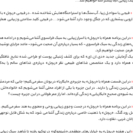
ک زیبایی آنجا بیشتر آشنا خواهیم شد…
فیجی با سواحل زیبا، آب‌سنگ‌ها و استراحتگاه‌هایش شناخته شده. در فیجی «ریچل» با 
ارویی بیشماری که در جنگل وجود دارد آشنا می‌شود… در فیجی کلید سلامتی و زیبایی هما
در این برنامه همراه با «ریچل» با اسرار زیبایی به سبک فرانسوی آشنا می‌شویم و در ادامه هم
ض»‌های زندگی به سبک فرانسوی- که بسیار درباره‌ی آن صحبت می‌شود- مانند مزایای نوشی
قرمز، صحبت خواهیم کرد.
 یک آزمایش جدید «دی.ان.ای» که برای کشف ژنتیکی پوست او طراحی شده نتایج غافلگیرک
 همراه دارد و یک متخصص غذاهای طبیعی نظر «ریچل» درباره‌ی غذاهای سالم را به‌کل
در این قسمت همراه با «ریچل» به جزیره‌ی «ایکاریا» در یونان سفر می‌کنیم؛ جایی که مردم
نی‌ترین زندگی را دارند. در این جزیره با یکی از افراد محلی آشنا می‌شویم که خانواده‌ا
در این برنامه همراه با «ریچل» در جست و‌جوی زیبایی روحی و معنوی به هند سفر می‌کنیم. 
حل رود گنگ، «ریچل» با ذهنیت خاصی درباره‌ی زندگی آشنا می شود که به شکل قابل توجهی
نان غربی، تفاوت دارد.
این هفته «ریچل» به خیابان‌های منطقه‌ی «شینجوکو» در توکیو رفته تا شاهد سبک زیبایی