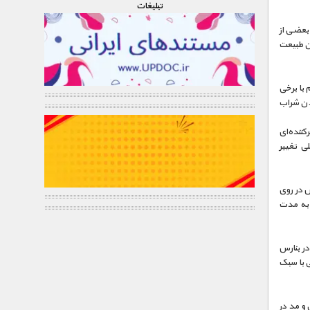
تبليغات
بعضی از
ن طبیعت
 با برخی
دن شراب
ننده‌ای
ی تغییر
ش در روی
ش به مدت
در بنارس
 با سبک
 و مد در