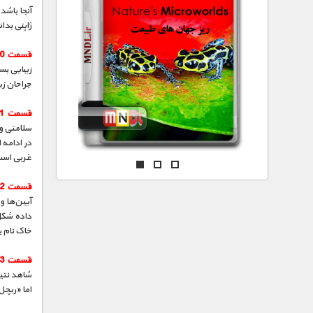
مستند های اختصاصی
آنجا باشد
ژاپنی بدان
قسمت 10 :
زیبایی بس
جراحان زی
قسمت 11 :
سلامتی و 
در ادامه 
غربی اس
قسمت 12 :
آیین‌ها و
داده شکل 
خاک نام ب
قسمت 13 :
شاهد نتیج
اما «ریچل