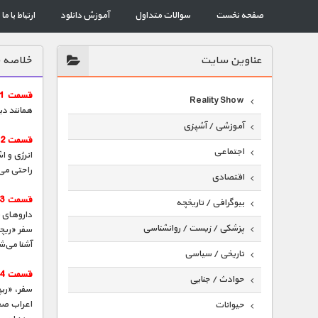
صفحه نخست
سوالات متداول
آموزش دانلود
ارتباط با ما
عناوين سايت
خلاصه ق
قسمت 1 :
Reality Show
همانند د
آموزشی / آشپزی
قسمت 2 :
اجتماعی
انرژی و ا
راحتی می‌
اقتصادی
قسمت 3 :
بیوگرافی / تاریخچه
داروهای 
پزشکی / زیست / روانشناسی
سفر «ریچ
آشنا می‌
تاریخی / سیاسی
قسمت 4 :
حوادث / جنایی
سفر، «ریچ
اعراب صح
حیوانات