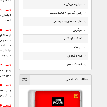
مدها و سب
دنیای خوراکی ها
قسمت 5 :
زمین شناسی / محیط زیست
گیاهان د
است.
سازه/ معماری/ مهندسی
سرگرمی
قسمت 6 :
از «تناق
شناخت کودکان
فرانسوی 
در ادامه
طبیعت
برایش به
می‌دهد.
علم و فناوری
فرهنگ / هنر
قسمت 7 :
زمین طولا
کیهان / نجوم
۵۰۰ سال به شیوه‌ی صحیح «ایکاریایی» زندگی کرده‌اند. اما راز عمر طولانی در این جزیره چیست؟
مطالب تصادفي
گردشگری
قسمت 8 :
ماورایی
و در سوا
زندگی جوا
مسابقات / ورزشی
قسمت 9 :