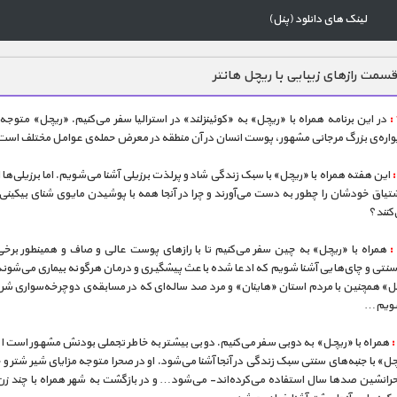
لینک های دانلود (پنل)
سمت رازهای زیبایی با ریچل هانتر
در این برنامه همراه با «ریچل» به «کوئینزلند» در استرالیا سفر می‌کنیم. «ریچل» متوج
یواره‌ی بزرگ مرجانی مشهور، پوست انسان در آن منطقه در معرض حمله‌ی عوامل مختلف است
این هفته همراه با «ریچل» با سبک زندگی شاد و پرلذت برزیلی آشنا می‌شویم. اما برزیلی‌ها
شتیاق خودشان را چطور به دست می‌آورند و چرا در آنجا همه با پوشیدن مایوی شنای بیکی
کنند؟
همراه با «ریچل» به چین سفر می‌کنیم تا با رازهای پوست عالی و صاف و همینطور برخی 
سنتی و چای‌هایی آشنا شویم که ادعا شده باعث پیشگیری و درمان هرگونه بیماری می‌شوند.
ل» همچنین با مردم استان «هاینان» و مرد صد ساله‌ای که در مسابقه‌ی دوچرخه‌سواری شر
شویم…
همراه با «ریچل» به دوبی سفر می‌کنیم. دوبی بیشتر به خاطر تجملی بودنش مشهور است ام
ل» با جنبه‌های سنتی سبک زندگی در آنجا آشنا می‌شود. او در صحرا متوجه مزایای شیر شتر و 
رانشین صدها سال استفاده می‌کرده‌اند- می‌شود… و در بازگشت به شهر همراه با چند زن 