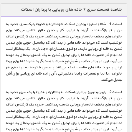
دنیای خوراکی ها
خلاصه قسمت سری 7 خانه های رویایی با برداران اسکات
زمین شناسی / محیط زیست
قسمت 1 – شانا و استیو : برادران اسکات، «جاناتان» و «درو» با یک سری جدید به
سازه/ معماری/ مهندسی
من و تو بازگشته‌اند. آن‌ها با ترکیب کار و ذهن خلاق، تلاش می‌کنند برای
خانواده‌های مختلف خانه‌های رویایی مناسب پیدا کنند. «درو» یک کارشناس املاک
سرگرمی
خوشتیپ است که می‌تواند خانه‌هایی را پیدا کند که پتانسیل خوبی برای تبدیل
شناخت کودکان
شدن به خانه‌ای رویایی دارند. دوقلوی همسان او، «جاناتان»، یک پیمانکار است
که انجام کار تعمیرات خانه‌ها را برای تبدیل شدن به یک خانه‌ی ایده‌آل به عهده
طبیعت
می‌گیرد. این دو برادر جذاب و شوخ‌طبع همراه با همدیگر به خانواده‌ها برای پیدا
کردن و خرید خانه‌های مناسب کمک می‌کنند و سپس با توجه به بودجه‌ی هر
علم و فناوری
خانواده، با انجام تعمیرات و ایجاد تغییراتی، آن را به خانه‌ای رویایی برای آنان
فرهنگ / هنر
تبدیل می‌کنند.
کیهان / نجوم
قسمت 2 – رابین و لوییز : برادران اسکات، «جاناتان» و «درو» با یک سری جدید به
من و تو بازگشته‌اند. آن‌ها با ترکیب کار و ذهن خلاق، تلاش می‌کنند برای
گردشگری
خانواده‌های مختلف خانه‌های رویایی مناسب پیدا کنند. «درو» یک کارشناس املاک
خوشتیپ است که می‌تواند خانه‌هایی را پیدا کند که پتانسیل خوبی برای تبدیل
ماورایی
شدن به خانه‌ای رویایی دارند. دوقلوی همسان او، «جاناتان»، یک پیمانکار است
مسابقات / ورزشی
که انجام کار تعمیرات خانه‌ها را برای تبدیل شدن به یک خانه‌ی ایده‌آل به عهده
می‌گیرد. این دو برادر جذاب و شوخ‌طبع همراه با همدیگر به خانواده‌ها برای پیدا