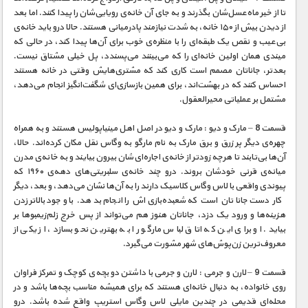
تا از خیر ماه‌عسل‌شان بگذرند و به جای آن خانه‌ی رویایی‌شان را پیدا کنند. اما بعد
از دیدن بیش از ۱۵۰ خانه، به شدت نیازمند پادرمیانی هستند. حالا درو باید خانه‌ی
بی‌عیب و نقص یک طبقه‌ای را با منظره‌ی خوب برای آن‌ها پیدا کند، در حالی که
میندی همان اولین خانه‌ای را که می‌بینند می‌پسندد، پل خیلی مشتاق نیست.
بعدتر، جاناتان مصمم است کاری کند که مشتری‌هایش وقتی در خانه هستند
احساس کنند که در بهشت‌اند، برای همین بازسازی‌ای شگفت‌انگیز انجام می‌دهد،
مشتمل بر عملیاتی محیرالعقول.
قسمت 8 – مارک و دیو : مارک و دیو در اصل اهل مینیاپولیس هستند و به همراه
چهره‌ی دیگر پر زرق و برق مارک به نام مارگو به وگاس نقل مکان کرده‌اند. حالا،
آن‌ها بی‌تابند تا هرچه زودتر از خانه‌ی اجاره‌ای‌شان بیرون بیایند و به خانه‌ی مدرن
میانه‌ی قرنی خودشان بروند. درو چند خانه‌ی سلبریتی‌های دهه‌ی ۱۹۶۰ که
پیوندی واقعی با لاس وگاس کلاسیک دارند را به آن‌ها نشان می‌دهد، و بعد، دیگر
کار دست جاناتان است که شعبده‌بازی‌اش را انجام بدهد. با وجود بالاتر زدن
هزینه‌ها و ورود یک دزد، جاناتان هنوز هم می‌تواند از پس خرج زلم‌زیمبوها بر
بیاید. او برای این که اتاق لباس مارگو را به بهترین نحو بسازد، از یکی از
معروف‌ترین زن‌پوش‌های شهر مشورت می‌گیرد.
قسمت 9 – لارن و جرمی : لارن و جرمی با داشتن دو بچه‌ی کوچک و تمرکز فراوان
روی خانواده، به دنبال خانه‌ای هستند که برای همیشه مناسب بچه‌ها باشد و در
محله‌ای قدیمی در چندین مایلی لاس وگاس استریپ واقع شده باشد. درو