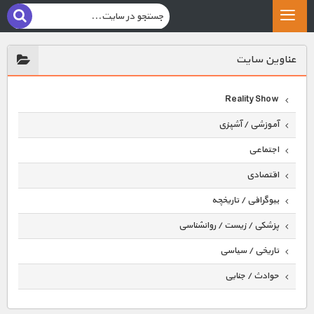
عناوين سايت
Reality Show
آموزشی / آشپزی
اجتماعی
اقتصادی
بیوگرافی / تاریخچه
پزشکی / زیست / روانشناسی
تاریخی / سیاسی
حوادث / جنایی
حیوانات