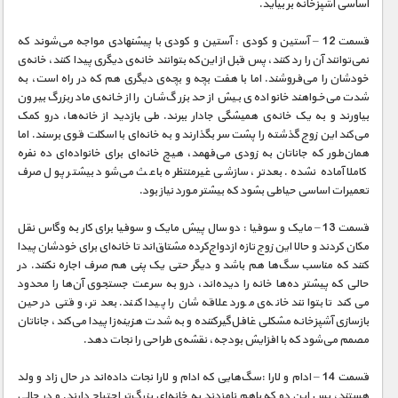
اساسی آشپزخانه بر بیاید.
قسمت 12 – آستین و کودی : آستین و کودی با پیشنهادی مواجه می‌شوند که
نمی‌توانند آن را رد کنند، پس قبل از این‌که بتوانند خانه‌ی دیگری پیدا کنند، خانه‌ی
خودشان را می‌فروشند. اما با هفت بچه و بچه‌ی دیگری هم که در راه است، به
شدت می‌خواهند خانواده‌ی بیش از حد بزرگ‌شان را از خانه‌ی مادربزرگ بیرون
بیاورند و به یک خانه‌ی همیشگی جادار ببرند. طی بازدید از خانه‌ها، درو کمک
می‌کند این زوج گذشته را پشت سر بگذارند و به خانه‌ای با اسکلت قوی برسند. اما
همان‌طور که جاناتان به زودی می‌فهمد، هیچ خانه‌ای برای خانواده‌ای ده نفره
کاملا آماده‌ نشده. بعدتر، سازشی غیرمنتظره باعث می‌شود بیشتر پول صرف
تعمیرات اساسی حیاطی بشود که بیشتر مورد نیاز بود.
قسمت 13 – مایک و سوفیا : دو سال پیش مایک و سوفیا برای کار به وگاس نقل
مکان کردند و حالا این زوج تازه ازدواج‌کرده مشتاق‌اند تا خانه‌ای برای خودشان پیدا
کنند که مناسب سگ‌ها هم باشد و دیگر حتی یک پنی هم صرف اجاره نکنند. در
حالی که پیشتر ده‌ها خانه را دیده‌اند، درو به سرعت جستجوی آن‌ها را محدود
می‌کند تا بتوانند خانه‌ی مورد علاقه‌شان را پیدا کنند. بعدتر، وقتی در حین
بازسازی آشپزخانه مشکلی غافل‌گیرکننده و به شدت هزینه‌زا پیدا می‌کند، جاناتان
مصمم می‌شود که با افزایش بودجه، نقشه‌ی طراحی را نجات دهد.
قسمت 14 – ادام و لارا :سگ‌هایی که ادام و لارا نجات‌ داده‌اند در حال زاد و ولد
هستند، پس این دو که باهم نامزدند به خانه‌ای بزرگ‌تر احتیاج دارند. و در حالی