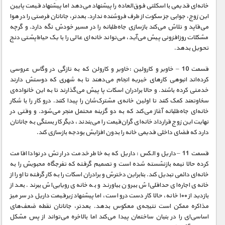
خانه‌ای قدیمی با اسکلتی فوق‌العاده را پیشنهاد می‌دهد اما پیشنهاد قیمت پایین
این زوج، جوابی جز سکوت از طرف فروشنده ندارد. بعدتر، جاناتان فرصتی را در هوا
می‌قاپد و تلاش می‌کند بازسازی جاه‌طلبانه را در مسیر خودش نگه دارد. و گرچه
مشکلات روزافزونی پیش می‌آید، می‌تواند خانه‌ای عالی را با یک حیاط‌پشتی دنج
تحویل بدهد.
قسمت 10 – خاویر و کارولین :خاویر و کارولن که به تازگی در وگاس عروسی
کرده‌اند انبوهی کارهای خیریه انجام می‌دهند تا به شهری که دوستش دارند
خدمتی کرده باشند. و حالا برادران اسکات پا پیش می‌گذارند تا به این خانواده‌ی
سخاوتمند کمک کنند تا اولین خانه‌ی مشترک‌شان را پیدا کنند. درو کار را با شکار
خانه‌ای جاه‌طلبانه آغاز می‌کند که به دو گزینه‌ محتمل منجر می‌شود. و وقتی در
نهایت این زوج قرارداد خانه‌ای گران‌قیمت را می‌بندند، دیگر کار بستگی به جاناتان
دارد که فضای داخلی قدیمی خانه را بدون افزایش بودجه بازسازی کند.
قسمت 11 – داریل و الکس : داریل که به خاطر خدمت در ارتش در نوادا اقامت
کرده حالا نیمه بازنشسته شده است و تصمیم گرفته که تفرجگاه محبوبش را به
خانه‌ای دائمی تبدیل کند. بنابراین دخترش و برادران اسکات را به کار گرفته تا او را از
خانه‌ی اجاره‌ای حداقلی‌اش بیرون بیاورند و به خانه‌ی رویایی‌اش ببرند. بعد از
بازدید از ۱۰۰ خانه، حالا کار دست درو است، اما پیشنهاد زیرقیمت داریل در سر میز
مذاکره ممکن است نتیجه‌ی معکوس بدهد. بعدتر، جاناتان نقطه ضعف‌های
اساسی‌ای را در بنیان ساختمان پیدا می‌کند اما بالاخره می‌تواند از پس مشکل