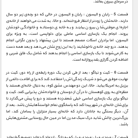
در سرمای بیرون بمانند.
قسمت 5 – رایان و الیسون : رایان و الیسون در حالی که دو بچه‌ی زیر دو سال
دارند، خانه‌شان را زودتر از انتظار فروخته‌اند. و حالا، به شدت می‌خواهند از خانه‌ی
اجاره‌ای موقتی‌شان بیرون بیایند و به خانه‌ی دوستانه و خانوادگی خودشان
بروند. انجام یک بازسازی اساسی عاملی برای دلواپسی است، به ویژه برای
الیسون. اما برادران اسکات مصمم هستند تا این پیشنهاد را بدون نگرانی انجام
بدهند. درو چند خانه‌ی ناخوشایند را به این زوج نشان می‌دهد و بعد همه‌ دست
به کار می‌شوند تا یک بازسازی اساسی را انجام بدهند که شامل یک طاق ضربی و
اضافه کردن گاراژی بلندپروازانه است.
قسمت 6 – کیت و تیاگو : بعد از طی کردن یک دوره رابطه‌ی از راه دور، کیت در
نهایت موفق می‌شود شریک زندگی‌اش را متقاعد کند که برای اقامت دائمی از
برزیل به امریکا بیاید. حالا، این دو مهندس عشق کوه، به دنبال خانه‌ای هستند با
منظره‌ای به روی کوهستان تا در آن از دوستان و خانواده‌شان پذیرایی کنند. کیت و
تیاگو برای یک بازسازی اساسی خیلی شعف‌زده هستند و درو پا پیش می‌گذارد تا
برای‌شان خانه‌ای در شهر پیدا کند که پاسخگوی تمام خواسته‌ّهایشان باشد. بعد از
آن، دیگر بستگی به جاناتان دارد که خانه‌ای بسیار متزلزل را بسامان کند، اما
بزرگ‌ترین چالش شاید درک سبک مدرن اما در عین حال روستایی مشتری‌هایش
باشد.
قسمت 7 – میندی و پل :میندی و پل که به تازگی ازدواج کرده‌اند تصمیم گرفته‌اند