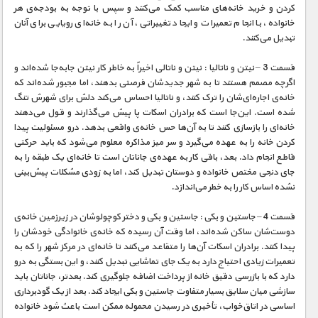
مستند های اختصاصی
کردن و خرید خانه‌های مناسب کمک می‌کنند و سپس با توجه به بودجه‌ی هر
خانواده، با انجام تعمیرات و ایجاد تغییراتی، آن را به خانه‌ای رویایی برای آنان
تبدیل می‌کنند.
قسمت 3 – نیتن و ناتالیا : نیتن و ناتالی اخیراً به خاطر کار نیتن جابه‌جا شده‌اند و
اگرچه مصمم هستند تا به شهر جدیدشان فرصتی بدهند، اما مجبور شده‌اند که
خانه‌ی اجاره‌ای‌شان را ترک کنند، و ناتالیا احساس می‌کند دلش برای شهرش تنگ
شده است. این‌جا است که برادران اسکات پا پیش می‌گذارند و قول می‌دهند
خانه‌ای را بازسازی کنند تا به آن‌ها حس خانه‌ی واقعی بدهد. درو مسئولیت پیدا
کردن خانه را به عهده می‌گیرد و سر میز مذاکره معلوم می‌شود که باید حرکتی
قاطع انجام داد. بعد، باقی کار به عهده‌ی جاناتان است تا خانه‌ای یک طبقه را به
جای دنجی مختص خانواده و دوستان تبدیل کند، اما به زودی مشکلات پیش‌بینی
نشده اساس کار را به خطر می‌اندازد.
قسمت 4 – جاستین و بکی : جاستین و بکی و دختر کوچولوشان در زیرزمین خانه‌ی
دوست‌شان ساکن شده‌اند، اما وقت آن رسیده که خانه‌ی خانوادگی خودشان را
پیدا کنند. برادران اسکات آن‌ها را متقاعد می‌کنند تا خانه‌ای در مرکز شهر را که به
تعمیرات زیادی احتیاج دارد به یک جای تماشایی تبدیل کنند، و این بستگی به درو
دارد که با بازرسی دقیق خانه از پرداخت اضافه جلوگیری کند. بعدتر، جاناتان باید
سازشی میان سلایق بسیار متفاوت جاستین و بکی ایجاد کند. بعد از یک گودبرداری
اساسی در اتاق‌خواب، تأخیری در رسیدن محموله ممکن است باعث شود خانواده