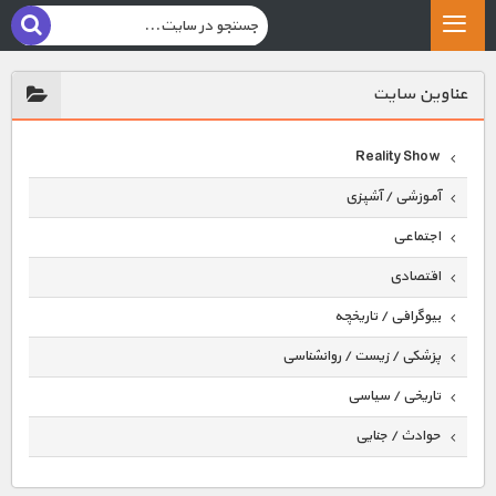
عناوين سايت
Reality Show
آموزشی / آشپزی
اجتماعی
اقتصادی
بیوگرافی / تاریخچه
پزشکی / زیست / روانشناسی
تاریخی / سیاسی
حوادث / جنایی
حیوانات