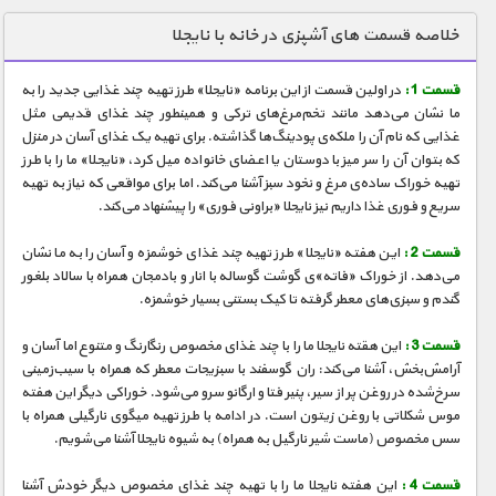
دنیای خوراکی ها
خلاصه قسمت های آشپزی در خانه با نایجلا
زمین شناسی / محیط زیست
قسمت 1 :
در اولین قسمت از این برنامه «نایجلا» طرز تهیه چند غذایی جدید را به
سازه/ معماری/ مهندسی
ما نشان می‌دهد مانند تخم‌مرغ‌های ترکی و همینطور چند غذای قدیمی مثل
غذایی که نام آن را ملکه‌ی پودینگ‌ها گذاشته. برای تهیه یک غذای آسان در منزل
سرگرمی
که بتوان آن را سر میز با دوستان یا اعضای خانواده میل کرد، «نایجلا» ما را با طرز
شناخت کودکان
تهیه خوراک ساده‌ی مرغ و نخود سبز آشنا می‌کند. اما برای مواقعی که نیاز به تهیه
سریع و فوری غذا داریم نیز نایجلا «براونی فوری» را پیشنهاد می‌کند.
طبیعت
قسمت 2 :
این هفته «نایجلا» طرز تهیه چند غذای خوشمزه و آسان را به ما نشان
علم و فناوری
می‌دهد. از خوراک «فاته‌»ی گوشت گوساله با انار و بادمجان همراه با سالاد بلغور
فرهنگ / هنر
گندم و سبزی‌های معطر گرفته تا کیک بستنی بسیار خوشمزه.
کیهان / نجوم
قسمت 3 :
این هقته نایجلا ما را با چند غذای مخصوص رنگارنگ و متنوع اما آسان و
آرامش‌بخش، آشنا می‌کند: ران گوسفند با سبزیجات معطر که همراه با سیب‌زمینی
گردشگری
سرخ‌شده در روغن پر از سیر، پنیر فتا و ارگانو سرو می‌شود. خوراکی دیگر این هفته
موس شکلاتی با روغن زیتون است. در ادامه با طرز تهیه میگوی نارگیلی همراه با
ماورایی
سس مخصوص (ماست شیر نارگیل به همراه) به شیوه نایجلا آشنا می‌شویم.
مسابقات / ورزشی
قسمت 4 :
این هفته نایجلا ما را با تهیه چند غذای مخصوص دیگر خودش آشنا