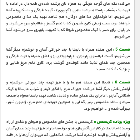
مستند های اختصاصی
می‌کند: تکه های گوجه فرنگی به همراه نان برشته شده‌ی طعم‌دار. در ادامه با
تهیه یک بشقاب پاستا همراه با ماهی «آنچووی»، گوجه فرنگی و ماسکارپونه آشنا
می‌شویم. اما طرفداران غذاهای «وگان» هم شاهد تهیه یک غذای مخصوص
خواهند بود: سیب زمینی کاری شیرین که با تخم گشنیز و هالاپینو سرو می‌شود. و
در پایان برای دسر با کیک مخصوص نایجلا که با کمپوت بلوبری سرو می‌شود آشنا
می‌شویم.
قسمت 5 :
این هفته همراه با نایجلا با چند خوراکی آسان و خوشمزه دیگر آشنا
می‌شویم: تَست فرانسوی پارمزان، «پاولووا»ی رز و فلفل همراه با توت فرنگی و
همچنین چند غذای لذیذ مانند کوفته‌ی گوشت بره، کاری تخم مرغ طلایی و
چیزکیک شکلات سفید.
قسمت 6 :
نایجلا این هفته هم ما را با طرز تهیه چند خوراکی خوشمزه و
آرامش‌بخش دیگر آشنا می‌کند: خوراک مرغ با انگور قرمز و شراب مارسالا و کیک
شکلاتی آمارتو. اما برای یک غذای ساده و لذیذ، شاهد تهیه پاستا همراه با صدف
سیاه و سالاد مخصوص پنیر رگه آبی و همچنین تورتیلای تخم مرغ، ژامبون شور،
پنیر آب شده و …خواهیم بود.
ویژه برنامه کریسمس ::
کریسمس با جشن‌های مخصوص و هیجان و شادی از راه
رسیده اما نایجلا در کنار این آتش‌بازی‌ها و جرقه‌ها ما را با طرز تهیه چند غذای آسان
و آرامش‌بخش و البته خوشمزه آشنا می‌کند. غذاهایی که می‌توان آن‌ها را در خانه