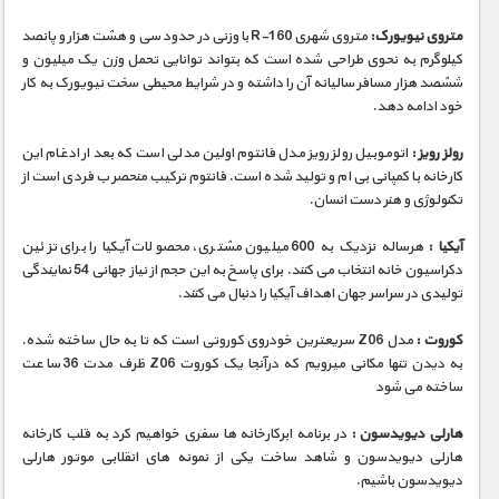
مستند های اختصاصی
متروی نیویورک:
متروی شهری R-160 با وزنی در حدود سی و هشت هزار و پانصد
کیلوگرم به نحوی طراحی شده است که بتواند توانایی تحمل وزن یک میلیون و
ششصد هزار مسافر سالیانه آن را داشته و در شرایط محیطی سخت نیویورک به کار
خود ادامه دهد.
رولز رویز :
اتوموبیل رولز رویز مدل فانتوم اولین مدلی است که بعد ار ادغام این
کارخانه با کمپانی بی ام و تولید شده است. فانتوم ترکیب منحصر ب فردی است از
تکنولوژی و هنر دست انسان.
آیکیا :
هرساله نزدیک به 600 میلیون مشتری، محصولات آیکیا را برای تزئین
دکراسیون خانه انتخاب می کنند. برای پاسخ به این حجم از نیاز جهانی 54 نمایندگی
تولیدی در سراسر جهان اهداف آیکیا را دنبال می کنند.
کوروت :
مدل Z06 سریعترین خودروی کوروتی است که تا به حال ساخته شده.
به دیدن تنها مکانی میرویم که درآنجا یک کوروت Z06 ظرف مدت 36 ساعت
ساخته می شود
هارلی دیویدسون :
در برنامه ابرکارخانه ها سفری خواهیم کرد به قلب کارخانه
هارلی دیویدسون و شاهد ساخت یکی از نمونه های انقلابی موتور هارلی
دیویدسون باشیم.