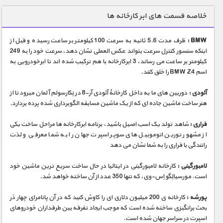
دنیای خوراکی ها
خلاصه قسمت های ابر کارخانه ها
زمین شناسی / محیط زیست
BMW :
ظرف مدت 5.6 ثانیه به سرعت 100 کیلومتر بر ساعت رسیده و قبل از
سازه/ معماری/ مهندسی
اینکه سنسور کنترل سرعت بتواند عکس العملی نشان دهد، سرعت خود را به 249
کیلومتر بر ساعت می رساند، 3 ابرکارخانه با هم ترکیب شده اند تا ابرخودرویی به
سرگرمی
اسم BMW Z4 را خلق کنند.
شناخت کودکان
آئودی :
دوربین های ما به داخل کارخانۀ آئودی آر-8 در نِکارسولم آلمان میرود تا از
طبیعت
هنر ساخت ماشین جاده ای که از یک ماشین مسابقه الگوبرداری شده پرده بردارد.
علم و فناوری
فراری :
شاهد تولد یک اسب اصیل باشید، برنامه ابرکارخانه ها مراحل ساخت یکی
فرهنگ / هنر
از مشهور تورین اتوموبیل های سوپر اسپرت جهان را به شما معرفی و لذت
رانندگی با فراری را به شما نشان می دهد
کیهان / نجوم
لامبورگینی :
کارخانه لامبورگینی در ایتالیا در حال ساخت سریع ترین ماشین خود
گردشگری
است. مورسیالِگو اِس-وی، که تنها 350 عدد از آن ساخته خواهد شد.
ماورایی
پورشه :
کارخانه ی 200 میلیون دلاری ای را کاوش کنید که در آن پانامرای چهار دَر
مسابقات / ورزشی
بحث برانگیزی ساخته شده است که موجب ایجاد تفرقه بین طرفداران خودروهای
اسپرت در سراسر جهان شده است.