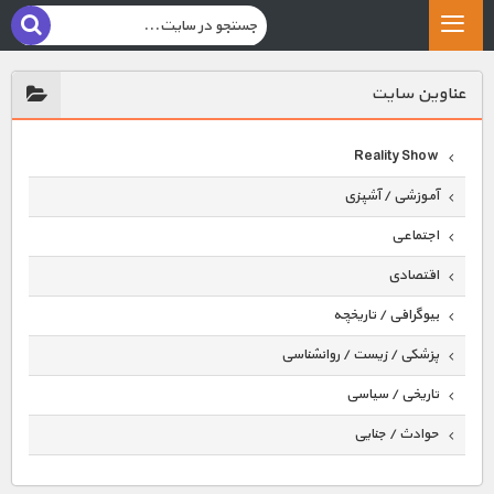
عناوين سايت
Reality Show
آموزشی / آشپزی
اجتماعی
اقتصادی
بیوگرافی / تاریخچه
پزشکی / زیست / روانشناسی
تاریخی / سیاسی
حوادث / جنایی
حیوانات