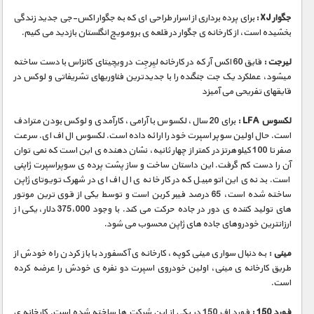
جگوار XJ :
برای پرده برداری از اسرار طراحی ای که به جگوار اکس-جی جدید زندگی
بخشیده است، از کارخانه ی جگوار در قلعه ی برومویچ انگلستان بازدید می کنیم.
لیرجت :
قایق 60 اکس آر که در کارخانه لیِرجِت در ویچیتای کانزاس با دست ساخته
میشود، عملکرد یک جت جنگنده را با جدیدترین فناوریهای تشریفاتی و لوکس در
قایقهای تفریحی می آمیزد
لکسوس LFA :
برای 20 سال، لکسوس با آرامی، کارآمدی و لوکس بودن مترادف
است. حال اولین سوپر اسپرت خود را ارائه داده است. لکسوس ال اف ای. سرعت
صفر تا 100 کیلوهرتز در کمتر از چهار ثانیه، نشان دهنده ی این است که نمی توان
آن را دست کم گرفت. این داستان ساخت و ساز پشت پرده ی سوپراسپرت ژاپنی
است. بدنه ی این اتومبیل که در کارخانه ی ال اف ای در شهرک تویوتای ژاپن
ساخته شده است، 65 درصد فیبر کربن است و توسط یکی از قوی ترین موتور
های تولید کننده ی دور در جاده حرکت می کند. با وجود 375،000 دلار، یکی از
ارزانترین خودروهای جاده های ژاپن محسوب می شود.
مینی :
به دنبال سواری مینی کوپه، کارخانه ی آکسفورد با باز کردن راه خودش از
طریق کارخانه ی مینی، اولین خودروی اسپرت دو نفره ی خودش را عرضه کرده
است.
فورد 150 :
فورد اف 150 در یکی از این شرکت ها ساخته شده است. کارخانه ی