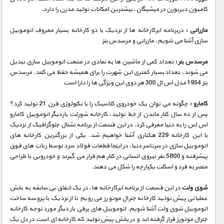
کامیون دیربورن در میشیگان، بیشترین امکانات تولید مدرن را دارد.
مازراتی :
دربرنامه ابرکارخانه ها از نزدیک با دو کارخانه بسیار معروف اتوموبیل
سازی آشنا می شویم، مازراتی و مرسدس بنز
مرسدس بنر :
تعداد کمی از ماشین ها به نمادی در صنعت اتوموبیل سازی تبدیل
می شوند، تعداد بسیار کمتری این شهرت را برای همیشه حفظ می کنند. مرسدس
بنز 1954 مدل اس ال 300 هر دوی این ویژگی ها را دارا است
کامارو :
چگونه می توان یک خودروی کلاسیک را با تکنولوژی قرن 21 تولید کرد؟
پس از ده سال کنار ماندن از خط تولید، کارخانه شورلت باردیگر اتوموبیل کامارو
اس اس را به دنیا معرفی کرد. در این قسمت از برنامه نشنال جئوگرافیک از نزدیک
با این کارخانه 229 هکتاری آشنا خواهیم شد. یکی از بزرگترین کارخانه های
اتوموبیل سازی در سرتاسر دنیا، در اینجا قطعات فولاد سرد توسط ربات های فوق
پیشرفته و 5800 نفر نیروی انسانی در کنار هم قرار می گیرند و خودرویی با طراحی
منصر به فرد و اسکلت یکپارچه را شکل می دهند.
شوی ولت
در این قسمت از برنامه ابرکارخانه ها، در یک اتفاق بی سابقه به بخش
عملیاتی پیش تولید کارخانه جنرال موتورز می رویم تا از نزدیک با پروسه ساخت
اتوموبیل شوی ولت آشنا شویم. اتوموبیل های برقی بار دیگر مورد توجه کارخانه
جنرال موتورز قرار گرفته اند و در بخش پیش تولید که کارخانه ای است در دل یک