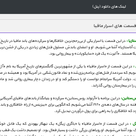
لینک های دانلود (پنل)
سمت های اسرار مافیا
تازیا :
در این قسمت با اسرار یکی از بی‌رحم‌ترین خلافکارها و سرکرده‌های باند مافیا در تاریخ آ
ت آناستازیا» آشنا می‌شویم. او و اعضای باندش مسئول قتل‌های زیادی در یکی از خشن‌تر
یکا هستند. «آلبرت» یک فرد «سایکوپات» و بیمار روانی بود.
:
در این قسمت از «اسرار مافیا» با یکی از مشهورترین گانگسترهای تاریخ آمریکا به نام «آ
ویم که سردمدار قتل‌های برنامه‌ریزی‌شده و نماد قانون‌شکنی در آمریکا بود و همیشه در ص
. دولت آمریکا سرانجام توانست او را دستگیر کند و او در زندان دچار بیماری روانی شد و ماه
را در بیمارستان روانی گذراند.
وس‌ستاین:
در این برنامه با «آرنولد روس‌ستاین» سرکرده و بنیانگذار باندهای مافیای آمریکایی
سازمان‌یافته در سال‌های دهه‌ی ۱۹۲۰ آشنا می‌شویم که الگوپی برای «بیزینس» از راه خلافکاری و 
د که خلافکاری را به راهی برای پول درآوردن تبدیل کرد.
ل :
در این قسمت از «اسرار مافیا» با «باگزی زیگل» یک تبهکار یهودی که یک قاتل خو
ک بود آشنا می‌شویم. او رویاهای بزرگی داشت و بسیار فعال بود. او تصمیم داشت یک قطب ب