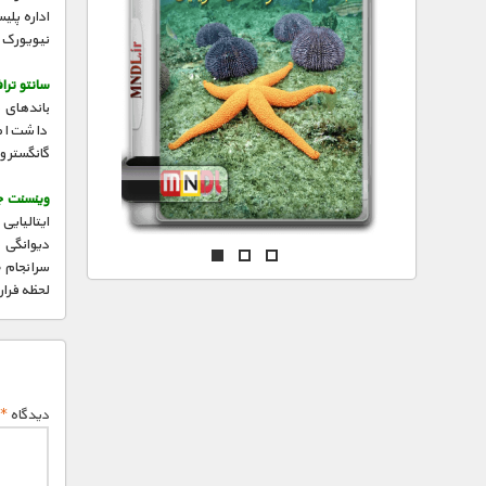
مستند های اختصاصی
اداره پلی
نیویورک ا
سانتو ترا
باندهای م
داشت اما 
گانگستر و
وینسنت جا
ایتالیایی
دیوانگی م
سرانجام «
لحظه فرار
دیدگاه
*