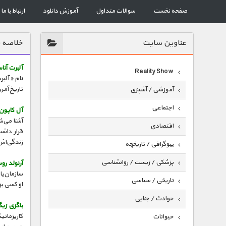
صفحه نخست
سوالات متداول
آموزش دانلود
ارتباط با ما
عناوين سايت
خلاصه ق
آلبرت آناس
Reality Show
نام «آلبر
تاریخ آمر
آموزشی / آشپزی
اجتماعی
آل کاپون 
آشنا می‌ش
اقتصادی
قرار داشت
زندگی‌اش 
بیوگرافی / تاریخچه
پزشکی / زیست / روانشناسی
آرنولد ر
تاریخی / سیاسی
او کسی بو
حوادث / جنایی
باگزی زیگ
کاریزماتی
حیوانات