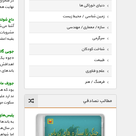
در صحرای 
دنیای خوراکی ها
نهایت هم 
زمین شناسی / محیط زیست
داچ شولتز
سازه/ معماری/ مهندسی
مشروبات ا
سرگرمی
بقیه اعضا
شناخت کودکان
جویی گالو
«جو» یک ق
طبیعت
اهدافش ب
باندهای م
علم و فناوری
فرهنگ / هنر
جوزف ماس
بود که هر
کیهان / نجوم
ندارد علی
مطالب تصادفي
سکوت مهم‌
گردشگری
ماورایی
پلیس‌های 
به باندها
مسابقات / ورزشی
اما شواهد