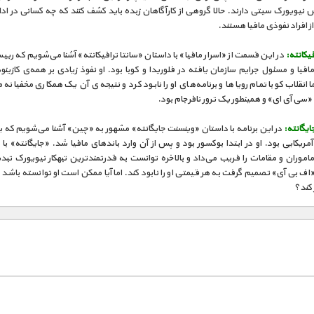
س نیویورک سیتی دارند. حالا گروهی از کارآگاهان زبده باید کشف کنند که چه کسانی در اد
ز افراد نفوذی مافیا هستند.
فیکانته:
در این قسمت از «اسرار مافیا» با داستان «سانتا ترافیکانته» آشنا می‌شویم که ریی
افیا و مسئول جرایم سازمان یافته در فلوریدا و کوبا بود. او نفوذ زیادی بر همه‌ی کازینو
انقلاب کوبا تمام رویاها و برنامه‌های او را نابود کرد و نتیجه‌ی آن یک همکاری مخفیانه 
 «سی آی ای» و همینطور یک ترور نافرجام بود.
یگانته:
در این برنامه با داستان «وینسنت جایگانته» مشهور به «چین» آشنا می‌شویم که ی
 آمریکایی بود. او در ابتدا بوکسور بود و پس از آن وارد باندهای مافیا شد. «جایگانته» با 
اموران و مقامات را فریب می‌داد و بالاخره توانست به قدرتمندترین تبهکار نیویورک تب
اف بی آی» تصمیم گرفت به هر قیمتی او را نابود کند. اما آیا ممکن است او توانسته باشد 
 کند؟