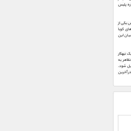
اره پلیس
س یکی از
های کوبا
میان این
ک تبهکار
تظاهر به
دیل شود.
در آخرین