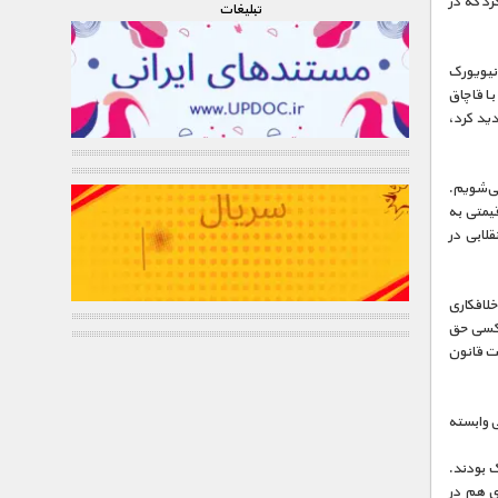
رد که در
تبليغات
 نیویورک
. او در روزهایی که مصرف الکل در ایالات متحده ممنوع بود (از سال ۱۹۲۰ تا ۱۹۳۳) با قاچاق
دید کرد،
می‌شویم.
قیمتی به
لابی در
آشنا می‌شویم. او خلافکاری
ی کسی حق
یت قانون
ی وابسته
یورک بودند.
دی هم در