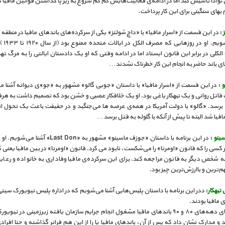
نوادا تاسیس کند اما در ادامه‌ی فعالیت‌هایش کم کم شروع به زیر پا گذاشتن قوانین مافیا ک
بهای سنگینی برای این کار پرداخت.
 :
در این قسمت از «اسرار مافیا» با «داچ شولتز» یکی از سرکرده‌های باندهای مافیا در منطقه
آشنا می‌شویم
لکلی در برابر این قانون ایستاد اما در ادامه وقتی که او یک دادستان ایالتی را به مرگ ته
ی باند حاضر به انجام این کار خطرناک نشدند…
 :
در این قسمت از «اسرار مافیا» با داستان «جویی گالو» مشهور به «جو»ی دیوانه آشنا 
اتل روانی و یک تبهکار یاغی بود. او یک خلافکار عصبی و خشن بود که تصمیم داشت به هر
رسد. «گالو» با دولت آمریکا در همه‌ی عرصه ها می‌جنگید و در حقیقت باعث یک تحول انق
افیا شد البته تا پیش از آنکه با گلوله به قتل برسد…
ینو :
در این برنامه با داستان «جوزف ماسینو» مشهور به «Last Don» 
 کسی را که قانون «اومرتا» را می‌شکست، نابود می کرد. قانون «اومرتا» در بین مافیا یعن
ه شخص دیگر به قانون مراجعه کند. برای این سرکرده‌ی مافیا وفاداری به خانواده و رعا
ترین و باارزش‌ترین چیز بود.
تبهکار:
ددر این برنامه با داستان پلیس‌هایی آشنا می‌شویم که در اداره پلیس نیویورک سیت
ی مافیا بودند.
در سال‌های دهه‌های ۸۰ و ۹۰ باندهای مافیا مشغول انجام جرایم سازمان یافته زیرزمینی در نیو
 و مدارک نشان داد که پس از آن، باندهای مافیا پا را از این هم فراتر گذاشته و حتا افرا