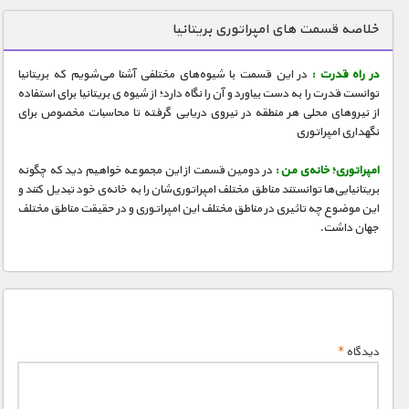
دنیای خوراکی ها
خلاصه قسمت های امپراتوری بریتانیا
زمین شناسی / محیط زیست
در راه قدرت :
در این قسمت با شیوه‌های مختلفی آشنا می‌شویم که بریتانیا
سازه/ معماری/ مهندسی
توانست قدرت را به دست بیاورد و آن را نگاه دارد؛ از شیوه ی بریتانیا برای استفاده
از نیروهای محلی هر منطقه در نیروی دریایی گرفته تا محاسبات مخصوص برای
سرگرمی
نگهداری امپراتوری
شناخت کودکان
امپراتوری؛ خانه‌ی من :
در دومین قسمت از این مجموعه خواهیم دید که چگونه
طبیعت
بریتانیایی‌ها توانستند مناطق مختلف امپراتوری‌شان را به خانه‌ی خود تبدیل کنند و
این موضوع چه تاثیری در مناطق مختلف این امپراتوری و در حقیقت مناطق مختلف
علم و فناوری
جهان داشت.
فرهنگ / هنر
کیهان / نجوم
گردشگری
ماورایی
دیدگاه
*
مسابقات / ورزشی