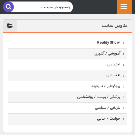
عناوين سايت
Reality Show
آموزشی / آشپزی
اجتماعی
اقتصادی
بیوگرافی / تاریخچه
پزشکی / زیست / روانشناسی
تاریخی / سیاسی
حوادث / جنایی
حیوانات