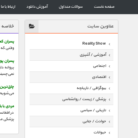
صفحه نخست
سوالات متداول
آموزش دانلود
ارتباط با ما
عناوين سايت
خلاصه 
پسران کما
Reality Show
وقتی که خ
آموزشی / آشپزی
پسران پو
اجتماعی
پروانه دا
نمی‌چسبند
اقتصادی
چاق‌ترین
بیوگرافی / تاریخچه
می‌شویم. این کودک
پزشکی / زیست / روانشناسی
مردی با با
تاریخی / سیاسی
در افغان
پزشکی مدر
حوادث / جنایی
حیوانات