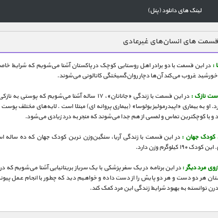
لینک های دانلود (پنل)
قسمت های انسان‌های غیرعادی
 :
در این قسمت با دو برادر اهل روستایی کوچک در پاکستان آشنا می‌شویم که شرایط خاصی
ورشید غروب می‌کند آن‌ها دچار روان‌گسیختگی کاتالونی می‌شوند.
ست نازک :
در این قسمت با زندگی «جاناتان»، ۱۷ ساله آشنا می‌شویم که پوستی به
رد. او به بیماری «اپیدرمولیز بولوسا» (بیماری پروانه ای) مبتلا است . لایه‌های مختلف پوست 
 و با کوچکترین تماس و لمسی از هم جدا می‌شوند که منجر به درد زیادی می‌شود.
 کودک جهان :
در این قسمت با زندگی آریا، سنگین‌وزن ترین کودک جهان که ده ساله اس
 ۱۹۰ کیلوگرم وزن دارد.
زوی مرد دیگر :
در این برنامه در یک سفر پزشکی با یک سریاز بریتانیایی آشنا می‌شویم که در اث
ستان هر دو دست و هر دو پایش را از دست داده و خواهیم دید که چطور با انجام عمل پیون
ن توانسته به بهبود شرایط زندگی این مرد کمک کند.