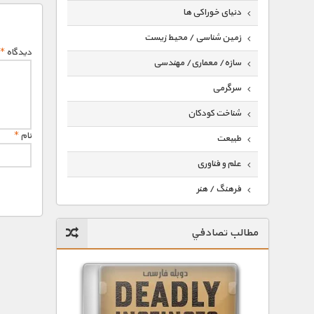
دنیای خوراکی ها
زمین شناسی / محیط زیست
دیدگاه
*
سازه/ معماری/ مهندسی
سرگرمی
شناخت کودکان
نام
*
طبیعت
علم و فناوری
فرهنگ / هنر
کیهان / نجوم
مطالب تصادفي
گردشگری
ماورایی
مسابقات / ورزشی