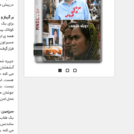
مستند های اختصاصی
در پیش د
بر گریلز 
برای یک ت
کولاک پید
همه ی این
مسیر اون 
قرار گرفت
جزیره شما
آتشفشان د
می کنه. ه
هست. این
نیست . بع
جوشان می 
محل امن ،
سرزمین ص
یک طناب 
ساندنس ک
می کنه. ب