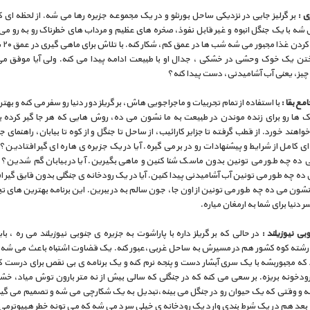
زی :
بر گرلیز جایی در نزدیکی ساحل بورنئو و در یک مجموعه جزیره رها می شه. از لحظه ای که
شه با یک جنگل انبوه و غیر قابل نفوذ، صخره های عظیم و مرداب های خطرناک رو به رو م
برای پی
ختن یک خوک وحشی در خشکی ، جدال او با طبیعت ادامه پیدا می کنه. ولی آیا موفق م
چیز، یعنی آب آشامیدنی، دست پیدا کنه؟
مع بقا :
با استفاده از تمام تجربیات و ماجراجویی هاش، بر گریلز دور دنیا رو سفر می کنه و به
یک ها رو برای زنده موندن در طبیعت به ما نشون می ده، روش هایی که هر جا گیر کرده ب
اهند خورد. از قطب گرفته تا جزایر کارائیب، از ساحل تا جنگل و از کوه تا بیابان، راهنمای جه
 کامل از شرایط و پیشنهادات رو در بر می گیره. آیا در یک جزیره ی هاره ای گیر افتادین؟ 
ده چه طور می تونین بدون ماسک شنا کنین و ماهی بگیرین. آیا در بیابان گم شدین؟ ب
ه چه طور می تونین آب آشامیدنی پیدا کنین. آیا در یک رودخانه ی جنگلی بدون قایق گیر 
نشون می ده چه طور می تونین از اون جا، جون سالم به در ببرین. این برنامه بهترین های تج
سر دنیا برای شما به ارمغان میاره.
بی نیوزیلند :
در حالی که بر گریلز داره با پاراشوت به جزیره ی جنوبی نیوزیلند می ره ، بای
 رشته کوه کشور هم در مسیرش به ساحل غربی،عبور کنه. یک قضاوت اشتباه باعث می شه 
د که مجبوربشه با یک سری آبشار دست و پنجه نرم کنه و یک برنامه ی بی نقص برای درست ک
ودخونه بریزه. بر سعی می کنه که در جنگلی که سالی بیش از نه متر بارون توش میاد، خش
نه و وقتی که یک حیوان رو در جنگل می بینه،تبدیل به یک شکارچی می شه و تصمیم می گیره
. بعد هم در یک شرط بندی وارد یک رودخانه ی خیلی سرد می شه که می تونه خطر هیپوترمی 