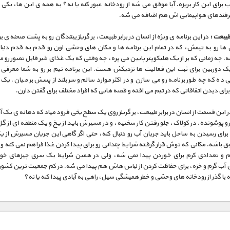
برای این کار بریزه. آیا موفق می شه از رودخانه عبور کنه یا نه؟ به همه ی این ها، یکی ا
ترفندهای هواپیمایی اش هم اضافه می شه.
طبیعت :
در این برنامه ی ویژه از انسان در برابر طبیعت، بر گریلز بینندگان رو به پشت صحنه ی ب
ون ها رو به تیمش، که در تمام این برنامه ها و مکان های وحشی اون رو قدم به قدم دنبا
. چه زمانی که بر از یک هلیکوپتر پایین می پره، چه وقتی که یک غذای غیر قابل تصور رو 
 دوربین برای ثبت این فعالیت ها نزدیکش هست. این برنامه تیم بر رو به شما معرفی 
ده که چه طور برنامه رو می سازن و در اکثر موارد سالم و سربلند از پسش بر میان. یک
برای دیدن اتفاقاتی که در تیم می افته و قصه هایی که افراد مختلف برای گفتن دارن.
 این قسمت از انسان در برابر طبیعت، بر گریلز روی یک سطح یخی فرود میاد که دهانه ی یک
و پوشونده. در کولاک، جلو رفتن کار سختیه، و در مسیرش باید از یخ و یک منطقه ای از 
 برای رسیدن به ساحل باید جریان آب رو دنبال کنه، حتی اگر گاهی این جریان مسیرش از 
 باشه. مکانی که توش قرار گرفته شرایط چندانی رو برای پیدا کردن غذا فراهم نمی کنه و
 و تعدادی کرم برای خوردن پیدا نمی شه، ولی در همین شرایط یک سری چیزهای خ
آب گرم و خزه، برای حفاظت کردن از لباس هاش هم پیدا می شه. در کم جمعیت ترین کشور ار
ه با گذر از رودخانه های وحشی و خطر همیشگی سیل، راهی به آبادی پیدا کنه یا نه؟