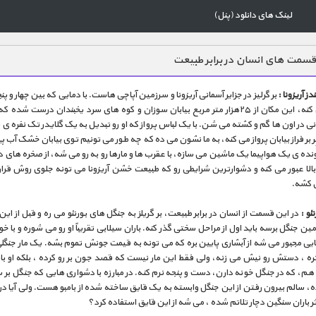
لینک های دانلود (پنل)
سمت های انسان در برابر طبیعت
دز آریزونا :
بر گرلیز در جزایر آسمانی آریزونا و سرزمین آپاچی هاست. با دمایی که بین چهار و پن
تغییر می کنه، این مکان از ۲۵هزار متر مربع بیابان سوزان و کوه های سرد یخبندان درست شد
ی در اون ها گم و کشته می شن. با یک لباس پرواز که او رو تبدیل به یک گلایدر تک نفره ی
ِر بر فراز بیابان پرواز می کنه، به ما نشون می ده که چه طور می تونیم توی بیابان خشک آب پی
ونده ی یک هواپیما یک ماشین می سازه، با عقرب ها و مارها رو به رو می شه، از صخره های
 بالا عبور می کنه و دشوارترین شرایطی رو که طبیعت خشن آریزونا می تونه جلوی روش قرار
 کشه.
نئو :
در این قسمت از انسان در برابر طبیعت، بر گریلز به جنگل های بورنئو می ره و قبل از ای
ین جنگل برسه باید اول از مراحل سختی گذر کنه. باران سیلابی تقریباً او رو می شوره و با
ایی مجبور می شه از آبشاری پایین بره که می تونه به قیمت جونش تموم بشه. یک مار جنگلی 
تره ، دستش رو نیش می زنه، ولی فقط این مار نیست که قصد جون بر رو کرده ، بلکه او با
هم، که در جنگل خونه دارن، دست و پنجه نرم کنه. در مبارزه با دشواری هایی که جنگل بر
ه، سالم بیرون رفتن از این جنگل وابسته به یک قایق ساخته شده از بامبو هست. ولی آیا در
اثر باران سنگین دچار تلاتم شده ، می شه از این قایق استفاده کرد؟