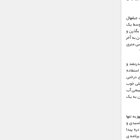
 جیلنهال
ز وسط یک
 بگذرن و
ن به آخر
 سی متری
درتمند و
 استفاده
ای درختی
یلی خوب
طبیعی آب
دن به یک
 به تنها
کسیدی و
ره پیدا
برنامه ی