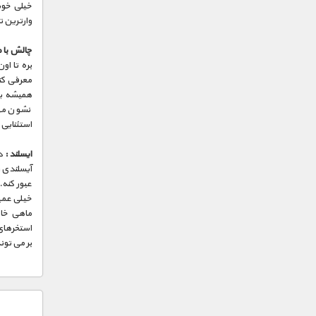
خیلی خوب 
وارترین 
چالش با 
بره تا ا
معرفی کنه
همیشه یک
نشون می 
استثنایی 
ایسلند :
در
آیسلندی ر
عبور کنه.
خیلی عمیق
ماهی خام
استخرهای 
بر می تون