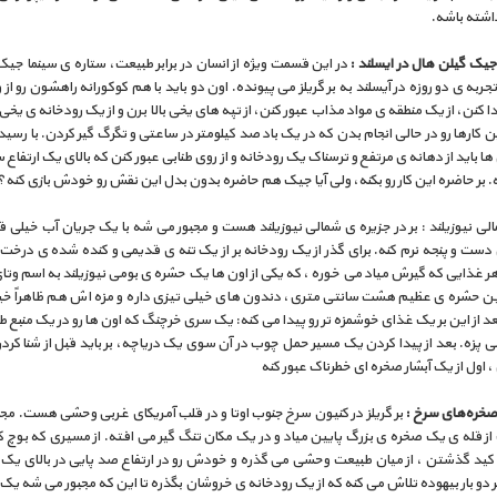
اشته باشه.
و جیک گیلن هال در ایسلند :
در این قسمت ویژه از انسان در برابر طبیعت، ستاره ی سینما جیک
جربه ی دو روزه در آیسلند به بر گریلز می پیونده. اون دو باید با هم کوکورانه راهشون رو ا
ا کنن، از یک منطقه ی مواد مذاب عبور کنن، از تپه های یخی بالا برن و از یک رودخانه ی یخی
 کارها رو در حالی انجام بدن که در یک باد صد کیلومتر در ساعتی و تگرگ گیر کردن. با رسید
ها باید از دهانه ی مرتفع و ترسناک یک رودخانه و از روی طنابی عبور کنن که بالای یک ارتفاع
ه. بر حاضره این کار رو بکنه، ولی آیا جیک هم حاضره بدون بدل این نقش رو خودش بازی کنه؟
لی نیوزیلند : بر در جزیره ی شمالی نیوزیلند هست و مجبور می شه با یک جریان آب خیلی ق
ست و پنجه نرم کنه. برای گذر از یک رودخانه بر از یک تنه ی قدیمی و کنده شده ی درخت
ر غذایی که گیرش میاد می خوره ، که یکی از اون ها یک حشره ی بومی نیوزیلند به اسم وت
 حشره ی عظیم هشت سانتی متری، دندون های خیلی تیزی داره و مزه اش هم ظاهراً خ
د از این بر یک غذای خوشمزه تر رو پیدا می کنه: یک سری خرچنگ که اون ها رو در یک منبع 
پزه. بعد از پیدا کردن یک مسیر حمل چوب در آن سوی یک دریاچه، بر باید قبل از شنا کر
 اول از یک آبشار صخره ای خطرناک عبور کنه
خره‌های سرخ :
بر گریلز در کنیون سرخ جنوب اوتا و در قلب آمریکای غربی وحشی هست. مجهز
از قله ی یک صخره ی بزرگ پایین میاد و در یک مکان تنگ گیر می افته. از مسیری که بوچ 
ید گذشتن ، از میان طبیعت وحشی می گذره و خودش رو در ارتفاع صد پایی در بالای یک د
ر دو بار بیهوده تلاش می کنه که از یک رودخانه ی خروشان بگذره تا این که مجبور می شه یک 