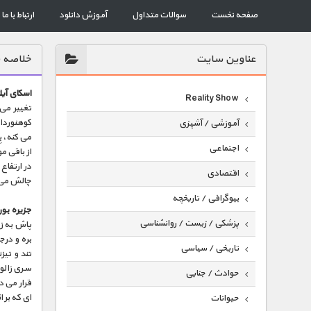
صفحه نخست
سوالات متداول
آموزش دانلود
ارتباط با ما
عناوين سايت
خلاصه ق
اسکای آیلن
Reality Show
کوهنوردان
آموزشی / آشپزی
می کنه، ب
اجتماعی
از باقی م
در ارتفاع
اقتصادی
چالش می
بیوگرافی / تاریخچه
جزیره بور
پزشکی / زیست / روانشناسی
پاش به زم
بره و درج
تاریخی / سیاسی
تند و تیز
سری زالو 
حوادث / جنایی
قرار می د
ای که بر 
حیوانات