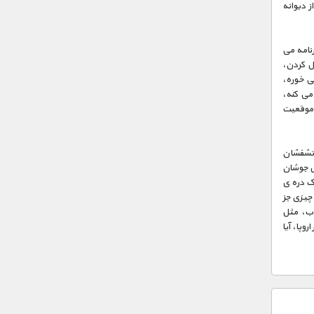
ز دیوانه
رنامه می
ل کردن،
می خوره،
می کنه،
 موقعیت
 آتشفشان
گل جوشان
یک دره ی
 چیزی جز
وب، مثل
وپا، آیا