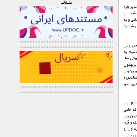
تبليغات
 بر وارد
ی شه… و
دا کردن غذا مجبور می شه شب ها در عمق کم، شکار کنه. با تلاش برای ماهی گیری در عمق ۲۰ پایی و به
ی شه به
ترین روش
اشیم به
انی بقا،
بر بهتون
ر بهتون
افتادین؟
ربیات بر
د از روی
که جایی
ردن پلی
ک و گرم
 اون رو
رو براش