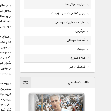
دنیای خوراکی ها
جزایر مال
ساحل می 
زمین شناسی / محیط زیست
دام اندا
سازه/ معماری/ مهندسی
مهمترین 
سرگرمی
راهنمای جا
شناخت کودکان
ها و تکن
دردمون خو
طبیعت
مجموعه ای
نشون می 
علم و فناوری
نشون می د
فرهنگ / هنر
بر بهتون 
رو از سرتا
کیهان / نجوم
مطالب تصادفي
جزیره جنو
گردشگری
بلندترین
ماورایی
فرود بیا
روی یک ر
مسابقات / ورزشی
باقی بمو
شکار کنه