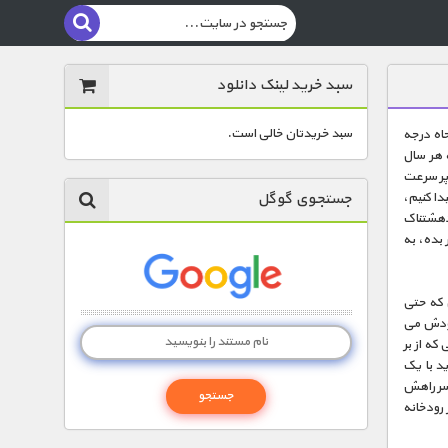
سبد خرید لینک دانلود
سبد خریدتان خالی است.
جاه درجه
ه که هر سال
 پر سرعت
جستجوی گوگل
دا کنیم،
 دهشتناک
 بده، به
ن که حتی
 خودش می
که از بر
ید با یک
 سر راهش
 رودخانه