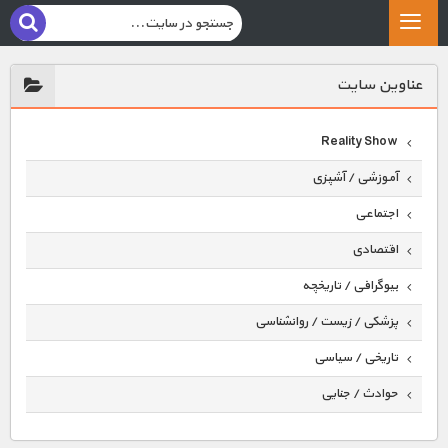
عناوين سايت
Reality Show
آموزشی / آشپزی
اجتماعی
اقتصادی
بیوگرافی / تاریخچه
پزشکی / زیست / روانشناسی
تاریخی / سیاسی
حوادث / جنایی
حیوانات