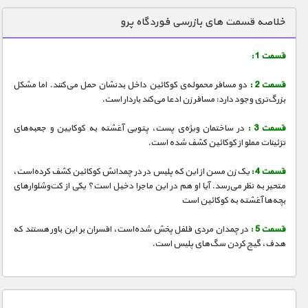
دنیای خوراکی ها
خلاصه قسمت های بازرسی فوردگاه پرو
زمین شناسی / محیط زیست
قسمت 1 :
سازه/ معماری/ مهندسی
قسمت 2 :
دو مسافر محموله‌ی کوکائین داخل بدنشان حمل می‌کنند. اما مشکل
سرگرمی
بزرگ‌تری وجود دارد:‌ مسافر زن ادعا می‌کند باردار است.
شناخت کودکان
قسمت 3 :
در ساختمان ویژه‌ی پست، پتویی آغشته به کوکایین و جعبه‌های
طبیعت
تزئینات مملو از کوکائین کشف شده است.
علم و فناوری
قسمت 4 :
یک زن مسن از این که پلیس در در چمدانش کوکائین کشف کرده‌است،
فرهنگ / هنر
متحیر به نظر می‌رسد. آیا او هم در این ماجرا دخیل است؟ یکی از کت‌وشلوارهای
بچه‌ها آغشته به کوکائین است
کیهان / نجوم
قسمت 5 :
در چمدان مردی فلفل پخش شده‌است، افسران بر این باور هستند که
گردشگری
هدف، گیج کردن سگ‌های پلیس است.
ماورایی
مسابقات / ورزشی