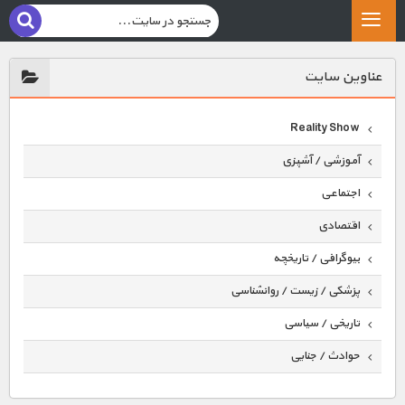
عناوين سايت
Reality Show
آموزشی / آشپزی
اجتماعی
اقتصادی
بیوگرافی / تاریخچه
پزشکی / زیست / روانشناسی
تاریخی / سیاسی
حوادث / جنایی
حیوانات