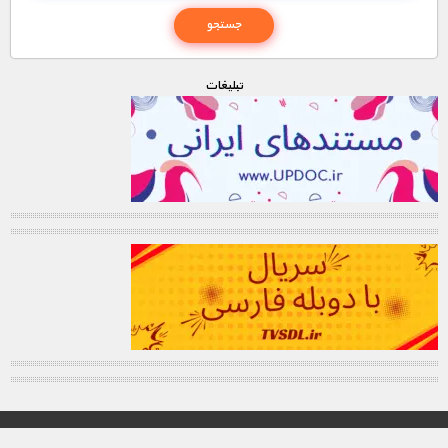
تبليغات
© تمامی حقوق این وب سایت برای "MNDL" محفوظ میباشد.