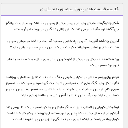
دنیای خوراکی ها
خلاصه قسمت های بدون سانسور با مایکل ور
زمین شناسی / محیط زیست
شکار جادوگرها :
مایکل وار برای بررسی یکی از رسوم وحشتناک و بسیار بحث برانگیز
سازه/ معماری/ مهندسی
پاپوآ گینه نو به آنجا سفر می کند: کشتن زنانی که گمان می رود جادوگر هستند.
سرگرمی
آخرین پادشاه آفریقا :
آخرین پادشاهی مستبد آفریقا، پادشاه میسواتی سوم با
شناخت کودکان
قدرت مطلق بر تمامی سوازیلند حکومت می کند. این مرد چه خصوصیاتی دارد؟
طبیعت
برد هفته مد :
مایکل ور در یکی از شلوغترین زمان های سال- هفته مد-، به قلب
نیویورک سفر می کند.
علم و فناوری
فرهنگ / هنر
قیام برای روسیه مادر
در اوکراین شرقی جنگ زده و تحت کنترل مخالفان، روزنامه
نگار مایکل وار با گرگ های شب همراه می شود: یک گروه موتور سوار که مستقیم از
کیهان / نجوم
سوی کاخ کرملین حمایت می شوند و با خط تلفن مستقیم به رییس جمهور
دسترسی دارند، و در آخر، این افراد به آتش بازی هم علاقه زیادی دارند.
گردشگری
نوشیدنی کوبایی و انقلاب :
روزنامه نگار مایکل ور به کوبا سفر می کند تا بررسی کند
ماورایی
آیا کوبای ایده ال جدید، که پذیرای توریست های ثروتمند و کنجکاو شده است
مسابقات / ورزشی
کوبای واقعی است یا اینکه کوبای مخوف دیگری در زیر این چهره نهفته است؟