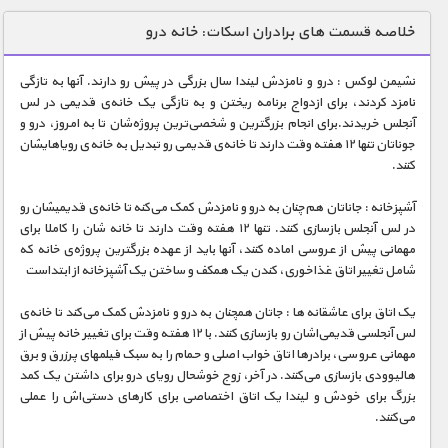
دنیای خوراکی ها
خلاصه قسمت های برادران اسکات: خانه درو
زمین شناسی / محیط زیست
نشیمن لوکس : درو و نامزدش لیندا سال بزرگی در پیش رو دارند. آنها به تازگی
سازه/ معماری/ مهندسی
نامزد کردند، برای ازدواج برنامه ریختن و به تازگی یک خانه‌ی قدیمی در لس
آنجلس خریدند.برای انجام بزرگترین و شخصی‌ترین پروژه‌شان تا به امروز، درو و
سرگرمی
جوناتان تنها ۱۲ هفته وقت دارند تا خانه‌ی قدیمی رو تبدیل به خانه‌ی رویاهایشان
شناخت کودکان
کنند.
طبیعت
آشپزخانه : جاناتان هم‌چنان به درو و نامزدش کمک می‌کنه تا خانه‌ی قدیمیشان رو
در لس آنجلس بازسازی کنند. تنها ۱۲ هفته وقت دارند تا خانه شان را کاملا برای
علم و فناوری
مهمانی پیش از عروسی اماده کنند، آنها باید از عهده بزرگترین پروژه‌ی خانه که
فرهنگ / هنر
شامل تغییر اتاق غذاخوری، کندن یک همکف و ساختن یک آشپزخانه از ابتداست
کیهان / نجوم
یک اتاق برای عاشقانه ها : جاتان همچنان به درو و نامزدش کمک می‌کند تا خانه‌ی
لس آنجلسی قدیمی‌اشان رو بازسازی کنند. با ۱۲ هفته وقت برای تغییر خانه پیش از
گردشگری
مهمانی عروسی، برادرها اتاق خواب اصلی و حمام را به سبک فیلمهای پرزرق و برق
هالیوودی بازسازی می‌کنند. در آخر، زوج خوشحال رویای درو برای داشتن یک کمد
ماورایی
بزرگ برای خودش و لیندا یک اتاق اختصاصی برای کارهای دستی‌اش را عملی
مسابقات / ورزشی
می‌کنند.