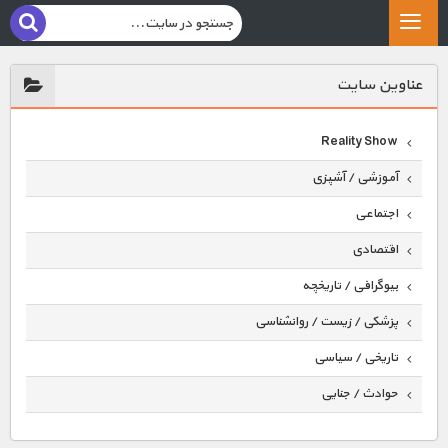
عناوين سايت
Reality Show
آموزشی / آشپزی
اجتماعی
اقتصادی
بیوگرافی / تاریخچه
پزشکی / زیست / روانشناسی
تاریخی / سیاسی
حوادث / جنایی
حیوانات