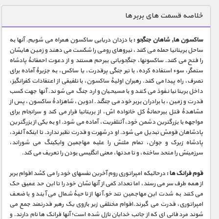
دنیای خوراکی ها
خلاصه قسمت های بربر ها
زمین شناسی / محیط زیست
ساکسون ها, شاهان جنگجو :
با دزدان دریایی ساکسون همراه می شویم. آنها به
سازه/ معماری/ مهندسی
ساحل بریتانیا حمله می کنند، نیروهای رومی را شکست می دهند و زمین هایشان
را فتح می کنند. ساکسونها، جنگجویانی بیرحم هستند و از دعوت احمقانۀ پادشاه
سرگرمی
ستمگر، سوء استفاده کرده، با تبر جنگی پرقدرت، یا ساکس، به جزیرۀ آماده برای
شناخت کودکان
تصرف، راه پیدا می کنند. رهبران اولیۀ ساکسون، با تلفیقی از اعتقادات کفرانگیز،
داخل بریتانیا نفوذ می کنند و با مسیحیان وارد جنگ می شوند. آنها جهت کسب
طبیعت
قدرت و زمین، با برادران بربر خود می جنگند. ادوین، شاهزادۀ ساکسون، پس از
مشاهدۀ قتل بیرحمانۀ کل خانواده اش، از بریتانیا فرار می کند و سرانجام برای
علم و فناوری
مواجهه با بزرگترین دشمن خود، آئتلفریت، آماده می شود. او به یکی از بزرگترین
فرهنگ / هنر
پادشاهان قومش تبدیل می شود. او در شهرت و قدرت نظیر ندارد. تا اینکه آلفرد،
پادشاه زیرک و جوان، تمام ملتش را علیه مهاجمین وایکینگ می شوراند،
کیهان / نجوم
سرزمینش را متحد ساخته، و تا مدتها، معنی انگلیسی بودن را تعریف می کند.
گردشگری
قوم فرانک ها :
درحالیکه امپراتوری روم آخرین نفسهای خود را می کشد اقوام بربر
از همه طرف سر می رسند، اما تعداد کمی از آنها نشان خود را تا این حد عمیق حک
ماورایی
می کنند به شدت این مهاجمین تند خو.آنها از ناحیۀ شمال می آیند و با ضعف
مسابقات / ورزشی
امپراتوری، قدرت می گیرند.اقوام مختلفی زیر بازوی یک رهبر قدرتمند جمع می
شوند مرد فانی ای که از جانب خدایان نازل شده است؛ آنها فرانک ها نام دارند. و