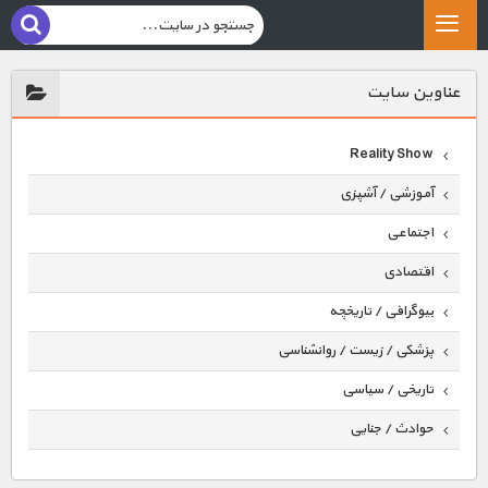
عناوين سايت
Reality Show
آموزشی / آشپزی
اجتماعی
اقتصادی
بیوگرافی / تاریخچه
پزشکی / زیست / روانشناسی
تاریخی / سیاسی
حوادث / جنایی
حیوانات