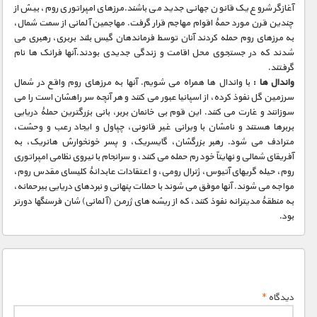
مستند های اختصاصی
آغازگر شروع یک قانون جهانی جدید می باشند.مرزهای امپراتوری روم، بیش از
چندین قرن مورد حمۀ اقوام مهاجم قرار گرفت. مهاجمین آلمانی از سمت شمال،
به مرزهای روم حمله کردند آنان توسط فرماندهان گیس بلند بربری، رهبری می
شدند که در جستجوی محل اقامت و زندگی جدیدی بودند.آنها فرانک ها نام
گرفتند.
واندال ها :
با واندال ها همراه می شویم. آنها به مرزهای روم واقع در شمال
سرزمین گل نفوذ کرده، از اسپانیا عبور می کنند و هر آنچه سر راهشان است را می
سوزانند و غارت می کنند. این قوم بی خانمان بربر، بانی بزرگترین حملۀ دریایی
بربرها هستند و نامشان با ویرانی غیر قانونی، چپاول و ایجاد رعب و وحشت،
مترادف می شود. رهبر بزرگشان، گایسریک، و پسر خونخوارش هانریک، به
آفریقای شمالی و نهایتاً خود رم حمله می کنند، و سرانجام با نیروی نظامی امپراتوری
روم، حیله گریهای آتیوس، ژنرال رومی، و اعتقادات عابدانۀ کلیسای مقدس روم،
مواجه می شوند. آنها موفق می شوند با حملات پنهانی و نبردهای دریایی بیرحمانه،
به منطقۀ مدیترانه نفوذ کنند، که از ریشه های ژرمن (آلمانی) شان فرسنگها دورتر
بود.
دیدگاه
*