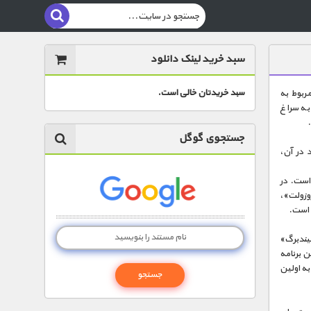
سبد خرید لینک دانلود
سبد خریدتان خالی است.
های نادر مربوط به
س از آن به سراغ
جستجوی گوگل
 می‌شود در آن،
است. در
روزولت»،
ه است.
ارلز لیندبرگ»
ن برنامه
به اولین