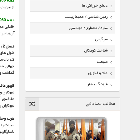
دهه 1950 :
دنیای خوراکی ها
اولین بار
زمین شناسی / محیط زیست
دهه 1960 :
خانگی مج
سازه/ معماری/ مهندسی
آن‌ها خو
سرگرمی
فصل 2 :
شناخت کودکان
غول های
که با دست
طبیعت
جهانی هم 
گذاشت و ا
علم و فناوری
فرهنگ / هنر
ظهور مافیا
تبهکاری و
کیهان / نجوم
علاقه‌ی آ
مطالب تصادفي
تبهکاران 
گردشگری
ماورایی
غرب وحش
میراث را 
مسابقات / ورزشی
ناسازگارت