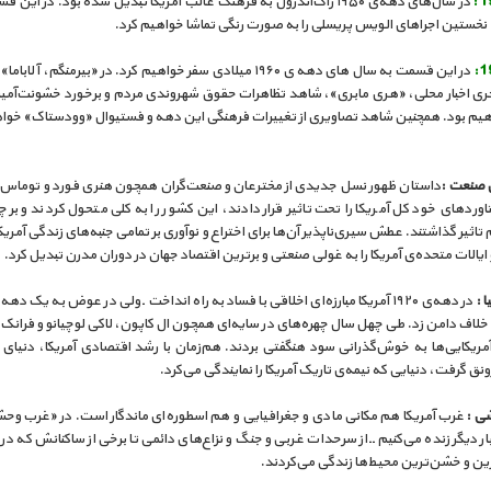
در سال‌های دهه‌ی ۱۹۵۰ راک‌اند‌رول به فرهنگ غالب آمریکا تبدیل شده بود. در این
، نخستین اجراهای الویس پریسلی را به صورت رنگی تماشا خواهیم کرد.
در این قسمت به سال های دهه ی ۱۹۶۰ میلادی سفر خواهیم کرد. در «بیرمنگم، آلا
ری اخبار محلی، «هری مابری»، شاهد تظاهرات حقوق شهروندی مردم و برخورد خشونت‌آمیز 
اهیم بود. همچنین شاهد تصاویری از تغییرات فرهنگی این دهه و فستیوال «وودستاک» خواه
 صنعت :
داستان ظهور نسل جدیدی از مخترعان و صنعت‌گران همچون هنری فورد و توماس
اوردهای خود کل آمریکا را تحت تاثیر قرار دادند، این کشور را به کلی متحول کردند و بر چ
تاثیر گذاشتند. عطش سیری‌ناپذیر آن‌ها برای اختراع و نوآوری بر تمامی جنبه‌های زندگی آمریکا
یالات متحده‌ی آمریکا را به غولی صنعتی و برترین اقتصاد جهان در دوران مدرن تبدیل کرد.
 :
در دهه‌ی ۱۹۲۰ آمریکا مبارزه‌ای اخلاقی با فساد به راه انداخت ـ ولی در عوض به یک دهه
 خلاف دامن زد. طی چهل سال چهره‌های در سایه‌ای همچون ال کاپون، لاکی لوچیانو و فرانک ک
مریکایی‌ها به خوش‌گذرانی سود هنگفتی بردند. هم‌زمان با رشد اقتصادی آمریکا، دنیای 
رونق گرفت، دنیایی که نیمه‌ی تاریک آمریکا را نمایندگی می‌کرد.
ی :
غرب آمریکا هم مکانی مادی و جغرافیایی و هم اسطوره‌ای ماندگار است. در «غرب وح
بار دیگر زنده می‌کنیم ــ از سرحدات غربی و جنگ و نزاع‌های دائمی تا برخی از ساکنانش که در 
رین و خشن‌ترین محیط‌ها زندگی می‌کردند.