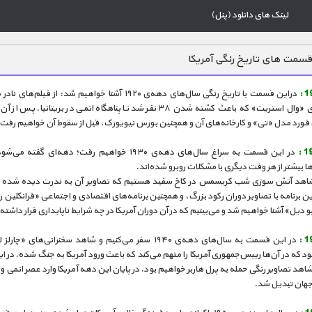
لینک های دانلود (پنل)
سمت های تاریخ رنگی آمریکا
دراین قسمت با تاریخ رنگی سال‌های دهه‌ی ۱۹۲۰ آشنا خواهیم شد: از فیلم‌
بمب‌گذاری «وال استریت» که باعث کشته شدن ۳۸ نفر شد تا پناهگاه اتمی در بریتانیا. پ
 فورد مدل «تی» و کارخانه‌های آن و همچنین بورس نیویورک، قبل از سقوط آن خواهیم رفت.
در این قسمت به سراغ سال‌های دهه‌ی ۱۹۳۰ خواهیم رفت؛ دهه‌ای گفته
ها بیشتر از هر وقت دیگری با مشکلات روبرو شده‌اند.
 شاهد آتش سوزی شب کریسمس در کاخ سفید هستیم که تصاویر آن به ندرت دیده شده 
ین برنامه با تصاویر دوران رکود بزرگ، و همچنین برنامه‌های اقتصادی و اجتماعی «فرانکلین 
یو دیل» آشنا خواهیم شد و می‌بینیم که در آن دوران آمریکا در چه شرایط ناپایداری قرار داشت
در این قسمت به سال‌های دهه‌ی ۱۹۴۰ سفر می‌کنیم و شاهد سخنرانی‌های «چ
د که در آن‌ها رییس‌جمهوری آمریکا را متهم می‌کند که باعث ورود آمریکا به جنگ شده. در ای
هد تصاویر رنگی حمله به پرل هاربر خواهیم بود. در پایان این دهه آمریکا وارد عصر اتمی و 
جهان تبدیل شد.