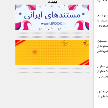
 قسمت برای
تبليغات
باما»، در فیلم
پلیس با
یم بود.
 ادیسون
شم‌انداز
یی تاثیر
‌ی مملو از
استلو از
زیرزمینی
شی» این
شماری از