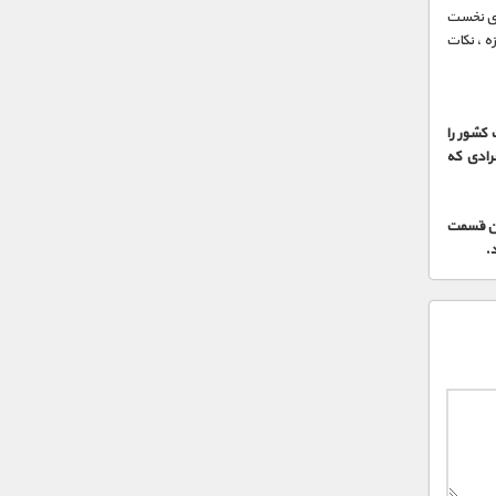
‌ی نخست
زه، نکات
 کشور را
رادی که
ین قسمت
د.