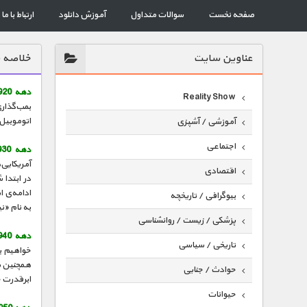
صفحه نخست
سوالات متداول
آموزش دانلود
ارتباط با ما
عناوين سايت
خلاصه ق
دهه 1920 :
Reality Show
اتوموبیل
آموزشی / آشپزی
اجتماعی
دهه 1930 :
آمریکایی‌
اقتصادی
در ابتدا
ادامه‌ی ا
بیوگرافی / تاریخچه
به نام «ن
پزشکی / زیست / روانشناسی
دهه 1940 :
تاریخی / سیاسی
خواهیم بو
همچنین شا
حوادث / جنایی
ابرقدرت 
حیوانات