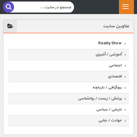
عناوين سايت
Reality Show
آموزشی / آشپزی
اجتماعی
اقتصادی
بیوگرافی / تاریخچه
پزشکی / زیست / روانشناسی
تاریخی / سیاسی
حوادث / جنایی
حیوانات