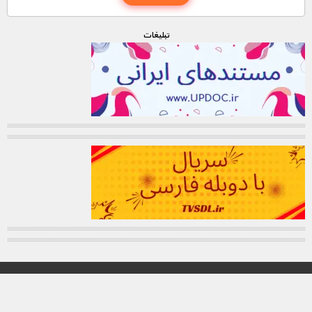
تبليغات
© تمامی حقوق این وب سایت برای "MNDL" محفوظ میباشد.
کانال تلگرام