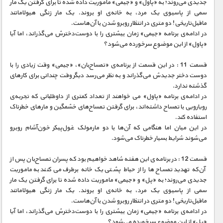
جدیدی می‌روند؛ به «پاول» و «جیمی» ماموریت داده شده تا برای گرفتن یک مار
سمی از پاسیوی یک مرد، به خانه‌ی او بروند. یک مار زنگی هیولا‌مانند
ماقبل‌تاریخی! دو متری در انتظار روبرو شدن با آن‌هاست.
در ادامه‌ی برنامه «جیمی» زمان بیشتری را با دوست‌دخترش می‌گذراند، اما آیا
«پاول» از این موضوع سرخورده می‌شود؟
قسمت 11 : در این قسمت از برنامه‌ی «تمساح‌بان»، «جیمی» وقت زیادی را با
دوست دختر جدیدش می‌گذراند و به نظر می‌رسد دیگر وقت چندانی برای کارهای
گذشته ندارد.
در ادامه‌ی برنامه «پاول» می خواهند از تعداد کمتری از داوطلبانی که تجربه‌ی
رویارویی با تمساح داشته‌اند، برای گرفتن تمساح‌های خشمگین و مارهای خطرناک
استفاده کند.
در این میان اما هنگامی که آن‌ها با دو مارمولک غول‌پیکر خون‌آشام روبرو
می‌شوند شرایط بسیار خطرناک می‌شود.
قسمت 12 : در برنامه‌ی این هفته شاهد خواهیم بود که پسران تمساح‌بان پس از
آن‌که تهدید تمساح‌ها را از حیاط پشتی یک خانه برطرف می‌‌کنند به ماموریت
جدیدی می‌روند؛ به «پل» و «جیمی» ماموریت داده شده تا برای گرفتن یک مار
سمی از پاسیوی یک مرد، به خانه‌ی او بروند. یک مار زنگی هیولا‌مانند
ماقبل‌تاریخی! دو متری در انتظار روبرو شدن با آن‌هاست.
در ادامه‌ی برنامه «جیمی» زمان بیشتری را با دوست‌دخترش می‌گذراند، اما آیا
«پل» از این موضوع سرخورده می‌شود؟