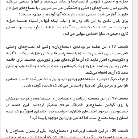
«پل» و «جیمی» گروهی از تمساح‌ها را نجات می‌دهند و آنها را معرفی می‌کنند
رقابتی میان تمساح‌های وحشی و خشمگین می‌سی‌سی‌پی، با تمساح‌های «پل» از
فلوریدا آغاز می‌شود. بعضی اعتقاد دارند که آنها گونه‌های بهتری هستند!
برای پایان دادن به این لاف زدن‌ها و اثبات اینکه آنها در اشتباه هستند «پل»
درخواست می‌کند تا یک کارشناس به آنجا بیاید. از طرف دیگر با وجود برنامه‌های
کاری «جیمی»، سارا احساس تنهایی می‌کند.
قسمت 18 : این هفته در برنامه‌ی «تمساح‌بان» وقتی که تمساح‌های وحشی
«می‌سی‌سی‌پی» شروع به مبارزه با تمساح‌های فلوریدایی «پل» می‌کنند، «آلن»
و «کورتیس» اصرار دارند که آن‌ها گونه‌های بهتر و قوی‌تری هستند. برای خاتمه
دادن به این بحث‌ها، «پل» از یک کار‌شناس دعوت می‌کند تا به آنجا بیاید و نشان
دهد که آن‌ها اشنباه می‌کنند.
از طرف دیگر «جیمی» مشغله‌های زیادی دارد و این باعث می‌شود تا سارا احساس
ناراحتی و سرخوردگی کند زیرا او احساس می‌کند که نادیده گرفته شده.
قسمت 19 : در این قسمت از برنامه‌ی «تمساح‌بان»، پسر‌ها همه‌ی توجه خودشان
را روی گرفتن تمساح‌های خطرناک مزاحم متمرکز کرده‌اند. این هفته در
جست‌و‌جوی موجود افسانه‌ای باتلاق‌ها خواهیم بود؛ جانداری اسرارآمیز که نیمه
انسان و نیمه تمساح است. اما کجا می‌توان این موجود را پیدا کرد؟
قسمت 20 : در این قسمت از برنامه‌ی «تمساح‌بان»، یکی از پسران تمساح‌بان با
عجله به فلوریدا بازمی‌گردد تا پیشنهادی ارائه کند که آن‌ها بتوانند به زمین‌های