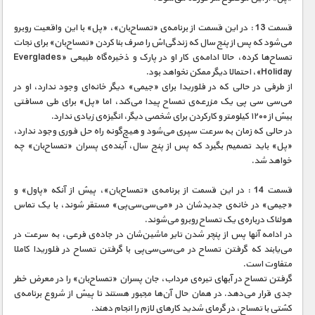
قسمت 13 : در این قسمت از برنامه‌ی «تمساح‌بان»، «پل» با این واقعیت روبرو
می‌شود که پس از پنج سال که زندگی‌اش را صرف بنا کردن «تمساح‌بان» برای نجات
تمساح‌ها کرده، حالا ادامه‌ی کار او در پارک و ذخیره‌گاه طبیعی «Everglades
Holiday»، احتمالا دیگر ممکن نخواهد بود.
از طرفی در حالی که در فلوریدا برای «جیمی» دیگر خانه‌ای وجود ندارد، او در
می‌سی سی پی یک مزرعه‌ی تمساح پیدا می‌کند، اما «پل» برای طی مسافتی
بیش از ۱۲۰۰ کیلومتر و کارکردن برای شخصی دیگر، انگیزه‌ی زیادی ندارد.
در حالی که زمان به سرعت سپری می‌شود و هیچ‌گونه راه حل فوری وجود ندارد،
«پل» باید تصمیم بگیرد که پس از پنج سال، آینده‌ی پسران «تمساح‌بان» چه
خواهد شد.
قسمت 14 : در این قسمت از برنامه‌ی «تمساح‌بان»، پیش از آنکه «پاول» و
«جیمی» در خانه‌ی جدیدشان در «می‌سی‌سی‌پی» مستقر شوند، با یک تماس
هولناک درباره‌ی یک تمساح روبرو می‌شوند.
در ادامه آنها پس از پنچر شدن تایر ماشین‌شان در جاده‌ی فرعی، به سرعت در
می‌یابند که گرفتن تمساح در می‌سی‌سی‌پی با گرفتن تمساح در فلوریدا کاملا
متفاوت است.
گرفتن تمساح در آبهای تیره‌ی مرداب، جان پسران «تمساح‌بان» را در معرض خطر
جدی قرار می‌دهد. در‌‌ همان حال آن‌ها مجبور هستند تا پیش از شروع برنامه‌ی
کشتی با تمساح، در گرمای شدید کارهای لازم را انجام دهند.