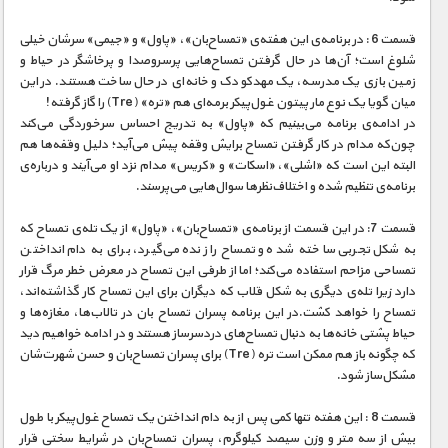
قسمت 6 : در برنامه‌ی این هفته‌ی «تمساح‌بان»، «پاول» و «جیمی» سرشان خیلی
شلوغ است؛ آن‌ها در حال گرفتن تمساح‌هایی پرسروصدا و پرخاشگر در حیاط و
زمین بازی یک مدرسه، یک مهدکودک و خانه‌ای در حال ساخت هستند. در این
میان گویا یک نوع مار پیتون غول‌پیکر برمه‌ای هم «تره» (Tre) را گاز گرفته!
در ادامه‌ی برنامه می‌بینیم که «پاول» به تدریج احساس سرخوردگی می‌کند
چون‌که مدام در کار گرفتن تمساح برایش وقفه پیش می‌آید؛ دلیل وقفه‌‌ها هم
البته این است که «اشلی»، «اسکات» و «کریس» مدام نزد او می‌آیند و درباره‌ی
برنامه‌ی تنظیم شده و اختلاف‌نظرها سوال‌هایی می‌پرسند.
قسمت 7: در این قسمت از برنامه‌ی «تمساح‌بان»، «پاول» از یک تله‌ی تمساح که
به شکل تجربی ساخته شده و تمساح را زنده می‌گیرد، برای به دام انداختن
تمساحی مزاحم استفاده می‌کند؛ اما از طرفی این تمساح در معرض خطر مرگ قرار
دارد زیرا تله‌‌ی دیگری به شکل قلاب که دیگران برای این تمساح کار گذاشته‌اند،
تمساح را خواهد کشت.در این برنامه پسران تمساح بان در تالاب‌ها، مغازه‌ها و
حیاط پشتی خانه‌ها به دنبال تمساح‌های دردسرساز هستند و در ادامه‌ خواهیم دید
که چگونه باز هم ممکن است تره (Tre) برای پسران تمساح‌بان و حسن شهرت‌شان
مشکل‌ساز شود.
قسمت 8 : این هفته تنها کمی پس از به دام انداختن یک تمساح غول‌پیکر با طول
بیش از سه متر و وزن سیصد کیلوگرم، پسران تمساح‌بان در شرایط سختی قرار