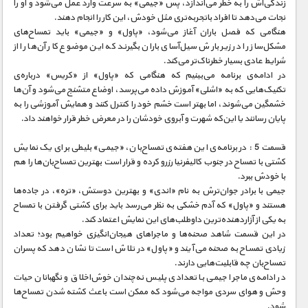
زندگی‌اش را به خطر می‌اندازد، پس «جیمی» به سرعت وارد عمل می‌شود و او را
نجات می‌دهد تا افراد باتجربه‌تری مثل خودش، این کار را انجام دهند.
هنگامی که فصل باران آغاز می‌شود، «پاول» و «جیمی» باید تمساح‌های
مشکل‌ساز را در زیر بارش سیل‌آسای باران بگیرند که این موضوع کار آن‌ها را از
شرایط عادی بسیار خطرناک‌تر می‌کند.
در ادامه‌ی برنامه می‌بینیم که هنگامی که «پاول» از «کریس» درباره‌ی
تکنیک‌هایی که به «اشلی» آموزش داده می‌پرسد، اوضاع متشنج می‌شود و آن‌ها
خشمگین می‌شوند، اما بهتر است خشم خود را کنترل کنند و همایش آموزشی را به
پایان رسانند یا این‌که شهرت و آبروی خودشان را در معرض خطر قرار خواهند داد.
قسمت 5 : در برنامه‌ی این هفته‌ی تمساح‌بان، «جیمی» بلیطی برای یک نمایش
کشتی با تمساح در جنوب کالیفرنیا رزرو کرده و قرار است بهترین تمساح‌بان‌ها را هم
با خودش ببرد.
جیمی با برادر جوان‌ترش به نام «اندی» و بهترین دوستش، «تره»، در جاده‌ها
هستند و «پاول» که آدم خشکی به نظر می‌رسد باید برای کشتی گرفتن با تمساح
به یکی از آزاردهنده‌ترین داوطلب‌های این نمایش اعتماد کند.
در این قسمت شاهد صحنه‌ها و ماجراهای هیجان‌انگیزی خواهیم بود؛ تعداد
زیادی تمساح به صحنه می‌آیند و «پاول» در تلاش است تا نشان دهد که پسران
تمساح‌بان چه قابلیت‌هایی دارند.
در ادامه‌ی ماجرا جیمی با تعدادی پلیس نه‌چندان خوش‌اخلاق و نگهبانان حیات
وحش و هوای سردی مواجه می‌شود که ممکن است باعث کشته شدن تمساح‌ها
شود.