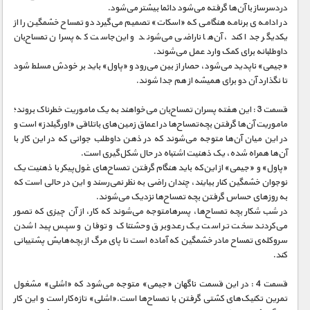
مستند های اختصاصی
دردسرساز با آن‌ها گرفته می‌شود دائما بیشتر می‌شود.
در ادامه ی برنامه هنگامی که «اسکات» تصمیم می‌گیرد دو تمساح خشمگین را از
یکدیگر جدا کند، آن‌ها ناراضی می‌شوند و این‌جاست که پسران تمساح‌بان
داوطلبانه برای کمک وارد عمل می‌شوند.
«جیمی» ناپدید می‌شود، حصار از بین می‌رود و «پاول» باید بر خودش مسلط شود
تا نگذارد آن دو برای همیشه از هم جدا شوند.
قسمت 3 : این هفته پسران تمساح‌بان می‌خواهند به یک ماموریت خطرناک بروند؛
ماموریت آن‌ها گرفتن بچه‌تمساح‌ها در اعماق زمین‌های باتلاقی «اورگیلدز» است و
در این میان آن‌ها متوجه می‌شوند که در ذهن داوطلب جوانی که در این کار با
آن‌ها همراه شده، یک ذهنیت اشتباه در حال شکل‌گیری است.
«پاول» و «جیمی» از این‌که باید هنگام گرفتن تمساح‌های غول‌پیکر با ذهنیت یک
نوجوان خشمگین کنار بیایند، چندان راضی به نظر نمی‌رسند و این در حالی است که
به روزهای حساس گرفتن بچه تمساح‌ها نزدیک می‌شوند.
در شب شکار بچه تمساح‌ها، پسرهامتوجه می‌شوند که کار، از آن چیزی که تصور
می‌کردند سخت تر است یک رعدوبرق وحشتناک و توفان و سپس پیدا شدن
سروکله‌ی تمساح مادر خشمگین که آماده است تا پای مرگ از بچه‌هایش پشتیبانی
کند.
قسمت 4 : در این قسمت ناگهان «جیمی» متوجه می‌شود که «اشلی» مشغول
تمرین تکنیک‌های کشتی گرفتن با تمساح‌ها است.«اشلی» تازه‌کار است و این کار