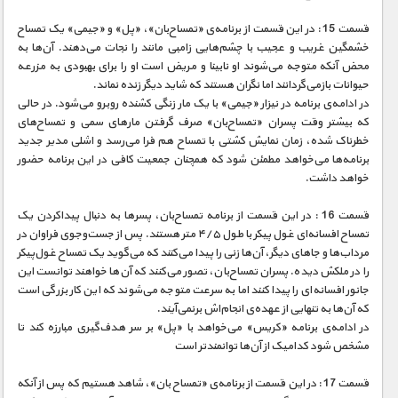
قسمت 15 : در این قسمت از برنامه‌ی «تمساح‌بان»، «پل» و «جیمی» یک تمساح
خشمگین غریب و عجیب با چشم‌هایی زامبی مانند را نجات می‌دهند. آن‌ها به
محض آنکه متوجه می‌شوند او نابینا و مریض است او را برای بهبودی به مزرعه
حیوانات بازمی‌گردانند اما نگران هستند که شاید دیگر زنده نماند.
در ادامه‌ی برنامه در نیزار «جیمی» با یک مار زنگی کشنده روبرو می‌شود. در حالی
که بیشتر وقت پسران «تمساح‌بان» صرف گرفتن مارهای سمی و تمساح‌های
خطرناک شده، زمان نمایش کشتی با تمساح هم فرا می‌رسد و اشلی مدیر جدید
برنامه‌ها می‌خواهد مطمئن شود که همچنان جمعیت کافی در این برنامه حضور
خواهد داشت.
قسمت 16 : در این قسمت از برنامه تمساح‌بان، پسر‌ها به دنبال پیداکردن یک
تمساح افسانه‌ای غول پیکر با طول ۴/۵ متر هستند. پس از جست‌و‌جوی فراوان در
مرداب‌ها و جاهای دیگر، آن‌ها زنی را پیدا می‌کنند که می‌گوید یک تمساح غول‌پیکر
را در ملکش دیده. پسران تمساح‌بان، تصور می‌کنند که آن‌ها خواهند توانست این
جانور افسانه‌ای را پیدا کنند اما به سرعت متوجه می‌شوند که این کار بزرگی است
که آن‌ها به تنهایی از عهده‌ی انجام‌اش برنمی‌آیند.
در ادامه‌ی برنامه «کریس» می‌خواهد با «پل» بر سر هدف‌گیری مبارزه کند تا
مشخص شود کدامیک از آن‌ها توانمند‌تر است
قسمت 17 : در این قسمت از برنامه‌ی «تمساح بان»، شاهد هستیم که پس از آنکه