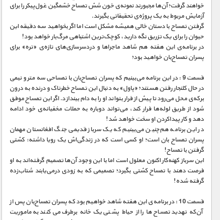
خواهند گرفت؛ آن‌ها مجبورند نمونه‌ی خون شش تمساح خشمگین غول‌پیکر را برای
آزمایش مربوط به یک پروژه‌ی تحقیقاتی بگیرند.
گرفتن تمساح با دستان خالی همیشه مشکل است اما اگر بخواهید سه دقیقه این
حیوان را برای یک تزریق نگه دارید، کوچک‌ترین اشتباهی مرگ‌بار خواهد بود!
در برنامه‌ی این هفته هم شاهد ماجراها و دردسرسازی‌های تازه‌ی «تره» برای
پسران تمساح‌بان خواهید بود؛
قسمت 9 : در این برنامه می‌بینیم که پسران تمساح‌بان با تمساحی سه متر و نیمی
در حال کلنجار رفتن هستند؛ «پاول» به دنبال این تمساح خطرناک و درنده به درون
برکه‌ی محل می‌رود تا پیش از فرار بتواند او را به دام بیندازد. اگر این تمساح موفق
شود از طریق لوله‌ها فرار کند، می‌تواند دوباره به حملات مخفیانه‌ی خود ادامه
دهد و کار پیداکردن او سخت خواهد شد!
در این برنامه هم‌چنین می‌بینیم که یک سرباز قدیمی جنگ افغانستان مهمان
پسران تمساح بان است؛ او کسی است که در زندگی‌اش یک رویا داشته: کشتی
گرفتن با تمساح!
این سرباز کهنه‌کار اکنون معلول است اما با این وجود آن‌ها تصمیم گرفته‌اند به او
فرصت دهند با تمساح کشتی بگیرد؛ تصمیمی که به زودی درمی‌یابند شتاب‌زده
گرفته شده!
قسمت 10 : در برنامه‌ی این هفته شاهد خواهیم بود که پسران تمساح‌بان پس از
آن‌که تهدید تمساح‌ها را از حیاط پشتی یک خانه برطرف می‌‌کنند به ماموریت