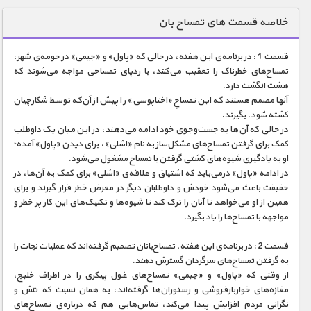
دنیای خوراکی ها
خلاصه قسمت های تمساح بان
زمین شناسی / محیط زیست
قسمت 1 : در برنامه‌ی این هفته، در حالی که «پاول» و «جیمی» در حومه‌ی شهر،
سازه/ معماری/ مهندسی
تمساح‌های خطرناک را تعقیب می‌کنند، با ردپای تمساحی مواجه می‌شوند که
هشت انگشت دارد.
سرگرمی
آنها مصمم هستند که این تمساحِ «اختاپوسی» را پیش از آن‌‌که توسط شکارچیان
شناخت کودکان
کشته شود، بگیرند.
در حالی که آن‌ها به جست‌و‌جوی خود ادامه می‌دهند، در این میان یک داوطلب
طبیعت
کمک برای گرفتن تمساح‌های مشکل‌ساز به نام «اشلی»، برای دیدن «پاول» آمده؛
او به یادگیری شیوه‌های کشتی گرفتن با تمساح مشغول می‌شود.
علم و فناوری
در ادامه «پاول» درمی‌یابد که اشتیاق و علاقه‌ی «اشلی» برای کمک به آن‌ها، در
فرهنگ / هنر
حقیقت باعث می‌شود خودش و داوطلبان دیگر در معرض خطر قرار گیرند و برای
همین از او می‌خواهد تا آنان را ترک کند تا شیوه‌ها و تکنیک‌های این کار پر خطر و
کیهان / نجوم
مواجهه با تمساح‌ها را یاد بگیرد.
گردشگری
قسمت 2 : در برنامه‌ی این هفته، تمساح‌بانان تصمیم گرفته‌اند که عملیات نجات را
به گرفتن تمساح‌های سرگردان گسترش دهند.
ماورایی
از وقتی که «پاول» و «جیمی» تمساح‌های غول پیکری را در اطراف خلیج،
مسابقات / ورزشی
مغازه‌های خواربارفروشی و رستوران‌ها گرفته‌اند، به همان نسبت که تنش و
نگرانی مردم افزایش پیدا می‌کند، تماس‌هایی هم که درباره‌ی تمساح‌های