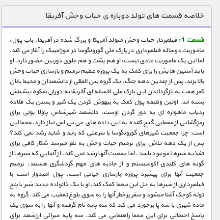
دنیای خوراکی ها
خلاصه قسمت های تولد دوباره ی حیات وحش آفریقا
زمین شناسی / محیط زیست
قسمت 1 :
فیلمبردار حیات وحش متولد آمریکا و بزرگ شده در آفریقا، باب پول،
سازه/ معماری/ مهندسی
ماموریت دوساله فیلمبرداری در پارک ملی گورونگوسا در موزامبیک را آغاز می کند.
اما این یک ماموریت عادی نیست: او هم پشت و هم جلوی دوربین حضور دارد. او
سرگرمی
باید آستین هایش را برای کمک به یک پروژه عظیم ترمیم و بازسازی حیات وحش
شناخت کودکان
بالا بزند. پس از چندین دهه جنگ، یک گروه بین المللی از دانشمندان و محیط بانان
کمر همت به بازگرداندن این پارک ملی افسانه ای آفریقا به دوران شکوه پیشینش
طبیعت
بسته اند. اولین وظیفه پول کمک به بیهوش کردن یک شیر و بستن یک قلاده
ردیاب ماهواره ای به دور گردن اوست. دانشمند شیرشناس پاولا بولی برای
علم و فناوری
رمزگشایی از معمایی گیج کننده به این داده های جی پی اس نیاز دارد. معما این
فرهنگ / هنر
است: چرا جمعیت شیرهای گورونگوسا با سرعتی که باید و شاید رشد نمی کند؟
پس از یک دهه تلاش برای ترمیم حیات وحش به نظر میرسد شکار کافی برای
کیهان / نجوم
تغذیه شیرها موجود باشد. اما جمعیت آنها رشد نمی کند. از آنجایی که شیرها از
گونه های کلیدی اکوسیستم و از جاذبه های مهم گردشگری هستند، ترمیم
گردشگری
جمعیت آنها برای پیشبرد پروژه بازسازی حیاتی است. پول امیدوار است با
فیلمبرداری از شیرها به حل این معما کمک کند. او با یک خانواده جدید شیر با پنج
ماورایی
توله کوچک آشنا میشود و سفر پرخطر آنها را به سوی بلوغ تعقیب می کند. گروه به
مسابقات / ورزشی
ماده شیری با سه پا برخورد می کند که سه پایه نام گرفته و آنها را به سوی یک
پاسخ احتمالی برای این معما راهنمایی می کند. سه پایه میراثی ارزشمند برای