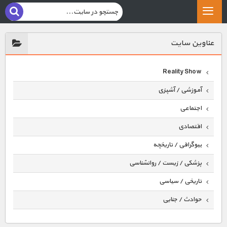
عناوين سايت
Reality Show
آموزشی / آشپزی
اجتماعی
اقتصادی
بیوگرافی / تاریخچه
پزشکی / زیست / روانشناسی
تاریخی / سیاسی
حوادث / جنایی
حیوانات