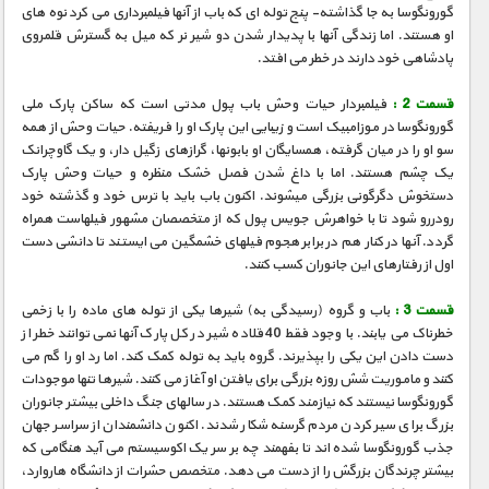
مستند های اختصاصی
گورونگوسا به جا گذاشته- پنج توله ای که باب از آنها فیلمبرداری می کرد نوه های
او هستند. اما زندگی آنها با پدیدار شدن دو شیر نر که میل به گسترش قلمروی
پادشاهی خود دارند در خطر می افتد.
قسمت 2 :
فیلمبردار حیات وحش باب پول مدتی است که ساکن پارک ملی
گورونگوسا در موزامبیک است و زیبایی این پارک او را فریفته. حیات وحش از همه
سو او را در میان گرفته، همسایگان او بابونها، گرازهای زگیل دار، و یک گاوچرانک
یک چشم هستند. اما با داغ شدن فصل خشک منظره و حیات وحش پارک
دستخوش دگرگونی بزرگی میشوند. اکنون باب باید با ترس خود و گذشته خود
رودررو شود تا با خواهرش جویس پول که از متخصصان مشهور فیلهاست همراه
گردد. آنها در کنار هم در برابر هجوم فیلهای خشمگین می ایستند تا دانشی دست
اول از رفتارهای این جانوران کسب کنند.
قسمت 3 :
باب و گروه (رسیدگی به) شیرها یکی از توله های ماده را با زخمی
خطرناک می یابند. با وجود فقط 40 قلاده شیر در کل پارک آنها نمی توانند خطر از
دست دادن این یکی را بپذیرند. گروه باید به توله کمک کند. اما رد او را گم می
کنند و ماموریت شش روزه بزرگی برای یافتن او آغاز می کنند. شیرها تنها موجودات
گورونگوسا نیستند که نیازمند کمک هستند. در سالهای جنگ داخلی بیشتر جانوران
بزرگ برای سیر کردن مردم گرسنه شکار شدند. اکنون دانشمندان از سراسر جهان
جذب گورونگوسا شده اند تا بفهمند چه بر سر یک اکوسیستم می آید هنگامی که
بیشتر چرندگان بزرگش را از دست می دهد. متخصص حشرات از دانشگاه هاروارد،