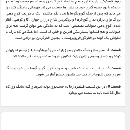
پیوتر ناسکرکی برای یافتن پاسخ به ابعاد کوچکتر این زیست بوم چشم دوخته. در
حالیکه با تور حشره گیری خود در علفزارها جستجو می کند قهرمانی غافلگیر کننده را
می یابد که پس از جنگ گورونگوسا را زنده نگه داشته. یک ماموریت کوچ دهی
بزرگ برای بازگرداندن گورخرها و بزرگترین شاخ درازان جهان، گاو کوهی، آغاز
شده. کوچ دهی حیوانات تصمیمی است که به سادگی نمی توان گرفت. هم برای
حیوانات و هم انسانها بسیار تنش آفرین و خطرناک است. اما هنگامی که پارک با
انقراض یک گونه در خطر گورخر روبروست، اینچنین خطر کردن نیز الزامی است.
قسمت 4 :
سی سال جنگ خانمان سوز پارک ملی گورونگوسا را از چشم ها پنهان
کرده و و مناطق وسیعی از این پارک تاکنون بکر و دست نخورده باقی مانده اند.
قسمت 5 :
در این قسمت یک شیر غریبه وارد کارزار گورونگوسا می شود و جنگ
سردی میان شیرها برای تصاحب قلمروی بیشتر آغاز می شود.
قسمت 6 :
در این قسمت فیلمبردار ما به جستجوی توله شیرهای گله سانگ وی که
سال گذشته ناپدید شدند می پردازد.