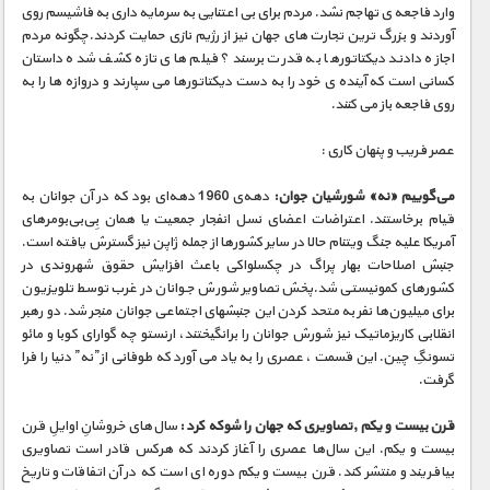
مستند های اختصاصی
وارد فاجعه ی تهاجم نشد. مردم برای بی اعتنایی به سرمایه داری به فاشیسم روی
آوردند و بزرگ ترین تجارت های جهان نیز از رژیم نازی حمایت کردند.چگونه مردم
اجازه دادند دیکتاتورها به قدرت برسند؟ فیلم های تازه کشف شده داستان
کسانی است که آینده ی خود را به دست دیکتاتورها می سپارند و دروازه ها را به
روی فاجعه باز می کنند.
عصر فریب و پنهان کاری :
می‌گوییم «نه» شورشیان جوان:
دهه‌ی 1960 دهه‌ای بود که در آن جوانان به
قیام برخاستند. اعتراضات اعضای نسل انفجار جمعیت یا همان بِی‌بی‌بومرهای
آمریکا علیه جنگ ویتنام حالا در سایر کشورها از جمله ژاپن نیز گسترش یافته است.
جنبش اصلاحات بهار پراگ در چکسلواکی باعث افزایش حقوق شهروندی در
کشورهای کمونیستی شد.پخش تصاویر شورش جوانان در غرب توسط تلویزیون
برای میلیون‌ها نفر به متحد کردن این جنبشهای اجتماعی جوانان منجر شد. دو رهبر
انقلابی کاریزماتیک نیز شورش جوانان را برانگیختند، ارنستو چه گوارای کوبا و مائو
تسونگِ چین. این قسمت ، عصری را به یاد می آورد که طوفانی از”نه” دنیا را فرا
گرفت.
قرن بیست و یکم ,تصاویری که جهان را شوکه کرد :
سال‌های خروشانِ اوایلِ قرن
بیست و یکم. این‌ سال‌ها عصری را آغاز کردند که هرکس قادر است تصاویری
بیافریند و منتشر کند. قرن بیست و یکم دوره ای است که در آن اتفاقات و تاریخ