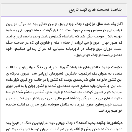
دنیای خوراکی ها
خلاصه قسمت های ثبت تاریخ
زمین شناسی / محیط زیست
آغاز یک صد سال تراژدی :
جنگ جهانی اول اولین جنگی بود که در آن دوربین
سازه/ معماری/ مهندسی
فیلمبرداری در مقیاس وسیع مورد استفاده قرار گرفت. حمله تروریستی به شبه
جزیره بالکان موجب جنگی شد که بلافاصله گسترش یافت و بذر فاجعه ای را پاشید
سرگرمی
که هنوز جهان امروز را می لرزاند از جمله : علم و فناوری ای که در خدمت جنگ
شناخت کودکان
است، دوران ترور وجنگ در خاورمیانه .دنیایی که در آن زندگی میکنیم، خود
محصولی است از جنگ جهانی اول.
طبیعت
حکومت جدید خاندان‌های قدرتمند آمریکا :
در پایان جنگ جهانی اول ، ایالات
علم و فناوری
متحده به عنوان یک ابرقدرت جایگزین کشورهای اروپایی شد. نیروی محرکه ی
فرهنگ / هنر
این کشور خانواده های قدرتمندی بودند که کشور را در حالت اوج گیری قرار داده
اند. این جانشینان وارد صنایع جدید متعددی شدند و کشور جوان را به امپراتوری
کیهان / نجوم
سرمایه داری تبدیل کردند. ما با استفاده از فیلم های شخصی منتشر شده توسط
خانواده های جی پی مورگان پادشاه امور مالی، جی دی راکفلر غول نفتی و غول
گردشگری
صنعت خودروسازی هنری فورد ، به تکامل سرمایه داری مدرن در ایالت متحده
خواهیم پرداخت.
ماورایی
مسابقات / ورزشی
دیکتاتورها چگونه پدید آمدند؟ :
جنگ جهانی دوم مرگبارترین جنگ در تاریخ بود
که باعث کشته شدن بیش از 50 میلیون نفر شد. اما جهان توسط تنها یک دیکتاتور