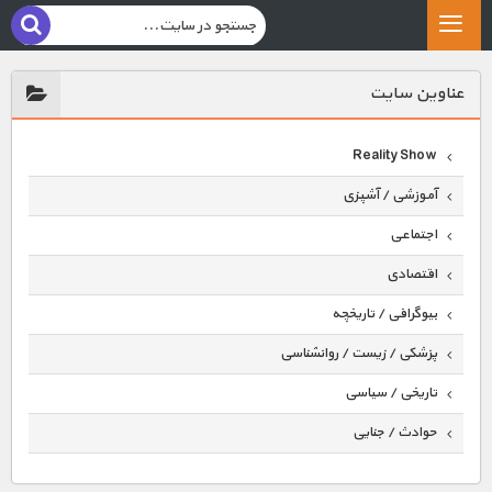
عناوين سايت
Reality Show
آموزشی / آشپزی
اجتماعی
اقتصادی
بیوگرافی / تاریخچه
پزشکی / زیست / روانشناسی
تاریخی / سیاسی
حوادث / جنایی
حیوانات