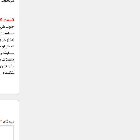
می‌شود.
قسمت 9 :
جنوب‌غربی
مسابقه‌ا
اما او در
انتظار او
مسابقه را
«اسکات» و
یک قایق د
شکننده، 
دیدگاه
*