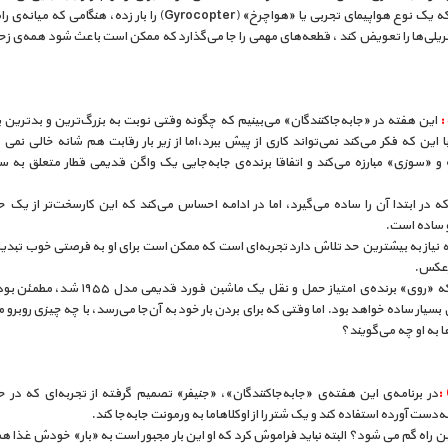
«مارک» که یک نوع هواپیمای تجربی یا «هواچرخ» (Gyrocopter) را بار زده، هنگامی 
ریلی‌ها را تعویض کند ، قطعه‌های مهمی را جا می‌گذارد که ممکن است باعث شود همه‌ی زحم
این هفته در «جا‌به‌جا‌کنندگان» می‌بینیم که چگونه وقتی نوبت به بزرگ‌ترین و بدترین ب
 این که فکر می‌کند نمی‌تواند کاری از پیش ببرد،اما از زیر بار رقابت هم شانه خالی نمی کن
که در ابتدا آن را ساده می‌گیرد، اما در ادامه احساس می‌کند که این کارسخت‌تر از یک ح
 ساده‌ است.
ه نیاز به بیشترین حد تلاش دارد تجربه‌ای است که ممکن است برای او به فرصتی خوب تبدی
رعکس.
هنگامی که «روی» برنده‌ی امتیاز حمل و نقل یک ماشبن فورد قدی
 بسیار ساده خواهد بود. اما وقتی که برای بردن بار خود به آن‌جا می‌رسد، با چه چیزی روبرو 
 به او چه می‌گویند؟
در برنامه‌ی این هفته‌ی «جابه‌جاکنندگان»، «جنیفر» تصمیم گرفته از تجربه‌ای که در ح
ه‌دست آورده استفاده کند و یک شتر را از اوکلاهاما به ورمونت جا‌به‌جا کند.
 بین راه گم می شود؟ البته نباید فراموش کرد که او این بار مجبور است به «بار» خودش غذا 