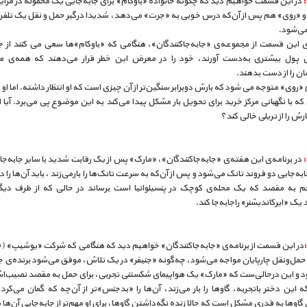
در این قسمت خواهیم دید که چگونه خانواده «باوکام» برای جا‌به‌جایی یک محموله در مزای
و «روی» هم پس از آن‌که درس خوبی به «جرت» می‌دهد، شدیدا درگیر حمل و نقل یک تلف
می‌شود.
ی این قسمت از مجموعه‌ی «جا‌به‌جا‌کنندگان»، هنگامی که «باوکام»‌ها سعی می کنند از جا
ی پول بیشتری به‌دست آورند، خود را در معرض این خطر قرار می‌دهند که همه‌ی م
ن را از دست بدهند.
 «روی» متوجه می شود که بارش دوبرابر سنگین‌تر از آن چیزی است که او انتظار داشته. اما او 
که با نگهبانی مرکز خرید برای تحویل بار مشکل پیدا می‌کند به این موضوع پی می‌برد. آیا 
رش را از تریلی خالی کند؟
در برنامه‌ی این هفته‌ی «جا‌به‌جا‌کنندگان»، «مارک» پس از یک رقابت شدید با سایر جابه‌جا‌
ا‌به‌جایی دو فروند تانک می‌شود و پس از آن‌که به سرعت تانک‌ها را بارمی‌زند ، باید آن‌ها را 
م به مقصد که یک محله‌ی کوچک در پنسیلوانیا است برساند در حالی که از طرف دیگ
یک «ایرکاندیشنر» راجا‌به‌جا کند.
حمل‌و‌نقل چارپایان مواجه می‌شود، چه‌گونه «جنیفر» در یک تلاش، موفق می‌شود برنده‌ی جا
ود و این در‌حالی‌ست که «مارک» یک هواپیمای شکستنی تجربی، برای حمل به مقصد نصیب‌
 این دختر باتجربه، گاوها را بار می‌زند، آن‌ها را «بدجنس»تر از آن‌چه که گمان می‌کرد 
ی گاوها به قدری مشکل است که حالا زنده‌ نگه‌داشتن گاوها، برای او مهم‌تر از جا‌به‌جایی آن‌ها