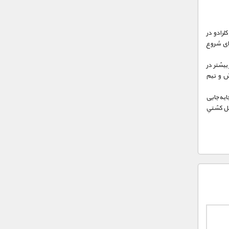
لرادو در
رای شروع
بیشتر در
دش و تیم
‌به‌جایی
مل کشتیِ