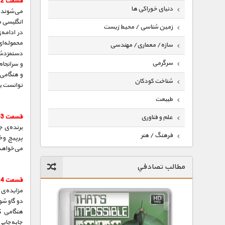
قسمت 2 :
دنیای خوراکی ها
می‌شوند 
انگلیسی 
زمین شناسی / محیط زیست
در ادامه‌
محموله‌ا
سازه/ معماری/ مهندسی
دستمزدشا
سرگرمی
و سرانجام
و هنگامی 
شناخت کودکان
توانست با
طبیعت
قسمت 3 :
علم و فناوری
برنده‌ی ج
فرهنگ / هنر
پرپیچ وخ
می‌خواهد 
کیهان / نجوم
مطالب تصادفي
گردشگری
قسمت 4 :
ماورایی
مزایده‌ی 
دو گاو ش
مسابقات / ورزشی
هنگامی که
جا‌به‌جای