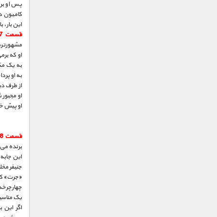
پس او بر
کامیون در
این بار، 
قسمت 7 :
مشهورترین
او که برم
به او پرد
او مجبور 
او پیش خ
قسمت 8 :
برنده می‌
این جابه
جنیفر مخل
«جرت» که
یک مناسب
اگر این ب