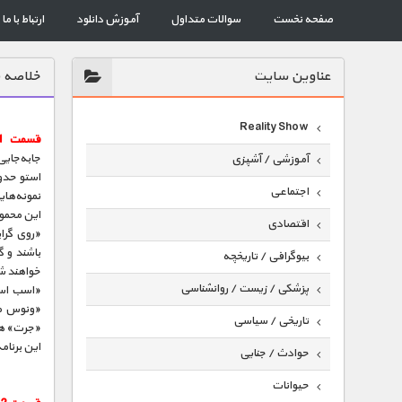
صفحه نخست
سوالات متداول
آموزش دانلود
ارتباط با ما
عناوين سايت
خلاصه ق
Reality Show
قسمت 1 :
آموزشی / آشپزی
اجتماعی
نمونه‌های
این محمول
اقتصادی
«روی گراب
باشند و گ
بیوگرافی / تاریخچه
خواهند شد
پزشکی / زیست / روانشناسی
«اسب است
«ونوس مگ
تاریخی / سیاسی
«جرت» هم 
این برنام
حوادث / جنایی
حیوانات