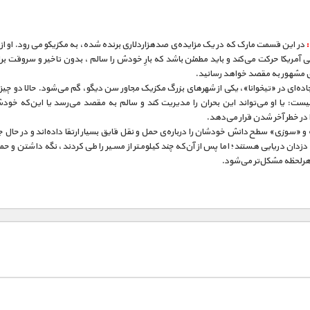
در این قسمت مارک که در یک مزایده‌ی صدهزاردلاری برنده شده، به مکزیکو می رود. او از ک
 آمریکا حرکت می‌کند و باید مطمئن باشد که بارِ خودش را سالم ، بدون تاخیر و سروقت ب
ی مشهور به مقصد خواهد رسانید.
 جاده‌ای در «تیخوانا»، یکی از شهرهای بزرگ مکزیک مجاور سن دیگو، گم می‌شود. حالا دو چیز 
 نیست: یا او می‌تواند این بحران را مدیریت کند و سالم به مقصد می‌رسد یا این‌که خو
 در خطر آخر شدن قرار می‌دهد.
 «سوزی» سطح دانش خودشان را درباره‌ی حمل و نقل قایق بسیار ارتقا داده‌اند و در حال جا
زدان دریایی هستند؛ اما پس از آن‌که چند کیلومتر از مسیر را طی کردند، نگه داشتن و ح
هرلحظه مشکل‌تر می‌شود.