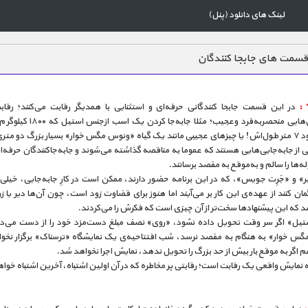
لینک های دانلود (پنل)
سمت های جابجا کنندگان
در این قسمت جابجا‌ کنندگانی حرفه‌ای و استثنایی با همدیگر رقابت می‌کنند؛ رقاب
جا‌به‌جایی‌هایی منحصر‌به‌فرد وعجیب؛ مثلا جابه‌
استو حدود ۷ متر طول‌اش! یا چیزهای عجیبی مانند یک گیاه «ونوس مگس خوار» بسیار بزرگ دو متر
ی از جا‌به‌جایی‌هایی هستند که عموما به مناقصه گذاشته می‌شوند و جابه‌جا‌کنندگان حرفه‌ای
ه‌ها را سالم و به‌موقع به مقصد برسانند.
ر» و «جَرِت جویس»، که در این برنامه حضور دارند، ممکن است در کارِ جابه‌جایی، خیلی
مان کنند از عهده‌ی این کار بر می‌آیند اما هنوز برای قضاوت زود است، چون آن‌ها دیر یا 
 که این پیشنهاد‌ها سخت‌تر از آن چیزی است که فکرش را می‌کردند.
یل» اگر سر وقت تحویل داده نشود، «روی» نصف مبلغ دست‌مزد خود را از دست می‌ده
س خوار» به هنگام به مقصد نرسد، شب افتتاحیه‌ی یک نمایشگاه «ترسناک» برگزار نخو
اگر به موقع بار بیش از حد بزرگ را تحویل ندهد، نمایش اجرا نخواهد شد.
ه نمایش واقعی یک رقابت است؛ رقابتی پر مخاطره که در آن اولین اشتباه، آخرین اشتباه خواه