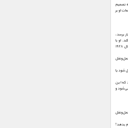
که میانه‌ی راه تصمیم
ات او بر
ار برسد،
د. او با
«اسکات» و «سوزی» مبارزه می‌کند و اتفاقا برنده‌ی جا‌به‌جایی یک واگن قدیمی قطار متعلق به سال ۱۹۲۸
مل‌و‌نقل
ل شود یا
می مدل ۱۹۵۵ شد، مطمئن بود که این
می‌شود و
مل‌و‌نقل
هم بدهد!