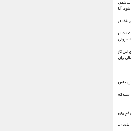
راب شدن
شود. آیا
ی غذا از
عت تبدیل
خاطر کارهای اضافه‌‎ای که انجام داده پولی
ابه‌جا کند. برای این کار
کلی برای
ناتی خاص
 است که
ه موقع برای
د شناخته