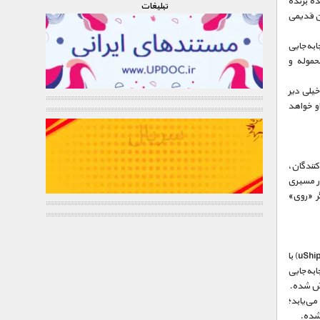
ده برنده
تبليغات
ن قدیمی
‌به‌جایی
حموله و
خیلی دیر
او خواهد
کنندگان،
در مسیری
ر «روی»
در این قسمت از برنامه‌ی «جا‌به‌جا‌کنندگان» خواهیم دید که هنگامی که شرکت «یوشیپ» (uShip) با
‌به‌جایی
اش شده.
می‌یابد؛
 شده.