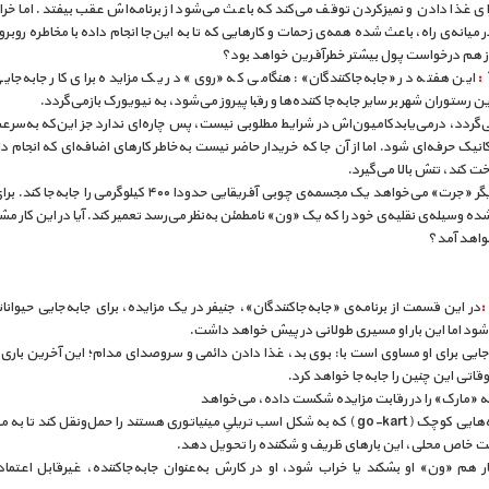
ای غذا دادن و نمیزکردن توقف می‌کند که باعث می‌شود از برنامه‌اش عقب بیفتد. اما خ
 میانه‌ی راه، باعث شده همه‌ی زحمات و کارهایی که تا به این‌جا انجام داده با مخاطره روبرو 
باز هم درخواست پول بیشتر خطرآفرین خواهد بود؟
این هفته در «جا‌به‌جا‌کنندگان»: هنگامی که «روی» در یک مزایده برای کار جا‌به‌جای
 رستوران شهر بر سایر جا‌به‌جا کننده‌ها و رقبا پیروز می‌شود، به نیویورک بازمی‌گردد.
ی‌گردد، درمی‌یابدکامیون‌اش در شرایط مطلوبی نیست، پس چاره‌ای ندارد جز این‌که به‌سر
به یک مکانیک حرفه‌ای شود. اما از آن جا که خریدار حاضر نیست به‌
اخت کند، تنش بالا می‌گیرد.
از طرف دیگر «جرت» می‌خواهد یک مجسمه‌ی چوبی آفریقایی حدودا ۴۰۰ کیلوگرمی را ج
شده وسیله‌ی نقلیه‌ی خود را که یک «ون» نامطمئن به‌نظر می‌رسد تعمیر کند. آیا در این کار مش
واهد آمد؟
در این قسمت از برنامه‌ی «جابه‌جاکنندگان»، جنیفر در یک مزایده‌، برای جابه‌جایی حیوا
شود اما این بار او مسیری طولانی در پیش خواهد داشت.
‌جایی برای او مساوی است با: بوی بد، غذا دادن دائمی و سروصدای مدام؛ این آخرین باری
وقاتی این چنین را جا‌به‌جا خواهد کرد.
 «مارک» را در رقابت مزایده شکست داده، می‌خواهد
چهار‌چرخه‌هایی کوچک (go-kart ) که به شکل اسب تریلیِ مینیاتوری هستند را حمل‌و‌نقل کند تا ب
ت خاص محلی، این بارهای ظریف و شکننده را تحویل دهد.
ار هم «ون» او بشکند یا خراب شود، او در کارش به‌عنوان جا‌به‌جا‌کننده، غیرقابل اعتما