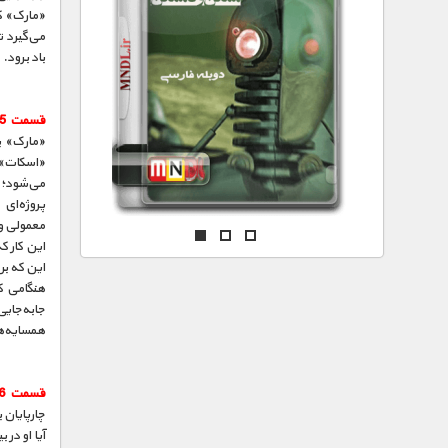
مستند های اختصاصی
می‌گیرد ت
باد برود.
قسمت 5 :
«مارک» با
می‌شود؛
پروژه‌ای 
معمولی و
این کار ک
این که ب
جابه‌جایی
همسایه‌ها
قسمت 6 :
چارپایان ب
آیا او در