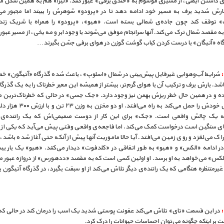
ی داشتن ایمنی، از مسیری موسوم به «خندق برفی» عبور کنند. «لیزا» هم به همین شکل م
بارش شدید برف به مسیر خود ادامه دهد تا در «پرودو» شوهرش را ببیند اما مجبور می
 توقف کند چون جاده‌ی شمالی بسته است. «هیو»، «پرودو» را همراه با شریک زن
 مقصد شمال ترک می‌کند. آنها سرانجام موفق می‌شوند با وجود ابر و مه یخی، از مسیر عبور ک
رگاه «آتیگان» با درست کردن کباب گوشت گوزن در هوای برفی جشن بگیرند…
شرایط آب‌و‌هوایی غیرقابل پیش‌بینی در شمال «اسلوپ»، باعث شده گذرگاه «آتیگون» خطرن
د. بارش برف و ترکیب آن با هوای گرم‌تر، بیشتر از همیشه این معبر خطرناک را به یک گذرگا
ده و در همین حال خطر ریزش بهمن نیز وجود دارد. «جک جسی» در حالی که خطرناک‌ترین م
این فصل خودش را حمل می‌کند به راه می‌افتد. او
ه یک چالش واقعی است. «جک» برای این کار از دوست صمیمی‌اش که یک راننده‌ی 
ی سنگین است درخواست کمک ‌می‌کند. اما فاجعه‌ی واقعی وقتی پیش می‌آید که یکی از تان
اک می‌لغزد و روی زمین ‌می‌افتد. آیا حالا ماموریت آنها پیش از آنکه حتی آغاز شده باشد، 
ر ادامه «الکس» و «هیو» به طور اتفاقی در «کلدفوت» دیدار می‌کنند. «هیو» یک بار بی
لکس» می‌خواهد به او برسد. او اولین کسی است که به مقصد «ددهورس» از دروازه عبور می
یرمنتظره هنگامی که یک راننده‌ی دیگر تلاش می‌کند از او سبقت بگیرد، در گذرگاه آتیگون 
در این قسمت «تای» تلاش می‌کند عفونت پوستی شدید یک اسب را درمان کند در حالی که
ت بر اینکه چگونه می‌توان احساسات حیوانات را درک کرد.