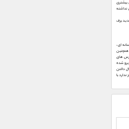
ی بیشتری
ی نداشته
شدید برف
افسانه ای،
فه طی می کند. همچنین
خرس های
برو شده
 می دهد اما در ۳۸۶ کیلومتری شمال دالتن
ندارد با