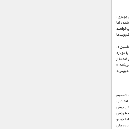
۲ سانتی‌متر برف تازه‌ی پودری،
شته، اما
‌خواهند
‌روب‌ها
مانتین»،
 دوباره
ند تا از
‌کنند تا
ددهورس»
د، تصمیم
اه افتادن،
» سفر سختی پیش
با شرایط وزش
ما «هیو
جاده‌های