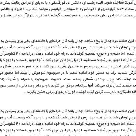
آمریکا شناخته شود. البته رقیب او، «الکس دباگورگسکی» پا به پای او در این رقابت پیش می
یک مسیر سخت ۸۰۴ کیلومتری از «فربنکس» تا سواحل اقیانوس منجمد شمالی، «هیو» و «ال
‌دهند. اما در این میان «تیم فریمن» هم تصمیم گرفته با هدفی بالاتر از آن دو این فصل را 
این هفته در «جدال با یخ» شاهد جدال رانندگان حرفه‌ای با جاده‌های یخی برای رسیدن به
روع توفان شدید خواهیم بود. پس از توفان شب گذشته و با وجود آنکه وضعیت آب و هوا
پیش‌بینی شده، اما «تیم» و «جرج» تصمیم گرفته‌اند به راه خ
 آن‌ها مجبور می‌شوند مستقیما از میان توفان عبور کنند. آنها مجبور هستند با وجود ب
ی داشتن ایمنی، از مسیری موسوم به «خندق برفی» عبور کنند. «لیزا» هم به همین شکل م
بارش شدید برف به مسیر خود ادامه دهد تا در «پرودو» شوهرش را ببیند اما مجبور می
 توقف کند چون جاده‌ی شمالی بسته است. «هیو»، «پرودو» را همراه با شریک زن
 مقصد شمال ترک می‌کند. آنها سرانجام موفق می‌شوند با وجود ابر و مه یخی، از مسیر عبور ک
رگاه «آتیگان» با درست کردن کباب گوشت گوزن در هوای برفی جشن بگیرند…
این هفته در «جدال با یخ» شاهد جدال رانندگان حرفه‌ای با جاده‌های یخی برای رسیدن به
روع توفان شدید خواهیم بود. پس از توفان شب گذشته و با وجود آنکه وضعیت آب و هوا
پیش‌بینی شده، اما «تیم» و «جرج» تصمیم گرفته‌اند به راه خ
 آن‌ها مجبور می‌شوند مستقیما از میان توفان عبور کنند. آنها مجبور هستند با وجود ب