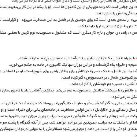
ن سرزمین‌ها بسیار بی‌رحم و خشن است و دمای هوا تا منفی ۵۵ درجه نیز می‌رسد
»، زن جوانی است که راننده‌ی یکی از این کامیون‌ها است. او با اینکه در این کار بی‌تجربه است
ایستگی‌هایش را نشان دهد.
، راننده‌ی بعدی است که برای دومین بار در فصل به این مسافرت می‌رود. او قرار است لو
من»، راننده‌ی جوان و تازه کار دیگری است که مشغول دست‌و‌پنجه نرم کردن با بعضی مشک
با به راه افتادن یک توفان عظیم، رفت‌و‌آمد در جاده‌های یخ‌زده، متوقف شده.
یم» و «لیزا» پناه گرفته‌اند و در این بوران تنها یک کامیون در جاده به چشم می‌خورد.
 شدید این فصل، «جک جسی» در تلاش برای یافتن راهی برای خروج است، او در فاصله‌ی 
پنج کیلومتری شمال، در «ددهورس» گیر کرده است.
الکس»، مسیر دوم خودشان را آغاز کرده‌اند.
ه «الکس» با مشکلات مکانیکی دست‌و‌پنجه نرم می‌کند، نداشتن آشنایی زیاد با کامیون‌های «
شکل‌ساز می‌شود.
تیم» در حالی به گذرگاه شیب‌دار و خطرناک «اتیگون» می‌رسند که هوا به شدت توفانی اس
سال رانندگی برای «کارلایل»، این اولین مسافرت در جاده‌های یخی برای «لیزا» است و او
ت می‌کند و وقتی که به گذرگاه «آتیگون» می‌رسد، برف و بوران میزان دید را تقریبا به 
 اما او با مشکلات به مراتب جدی‌تری نیز مواجه خواهد شد: پس از آنکه گذرگاه را پشت سر م
هنمای خودش را از دست می‌دهد و مجبور می‌شود مسافرتش را به تنهایی در توفان سهمگین 
د.