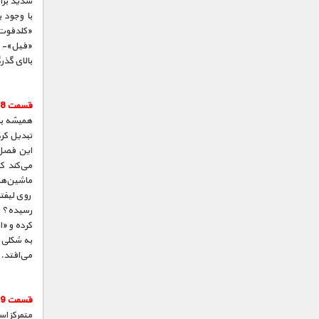
شدید برا
با وجود 
«کلدفوت»
«فیل»- به
بالای گذ
قسمت 8 :
همیشه باش
تبدیل کر
می‌کند ک
ماشین‌ها
روی لیفتر
رسیده؟ د
کرده و «ا
به شکلی غ
می‌افتد.
قسمت 9 :
متمرکز اس