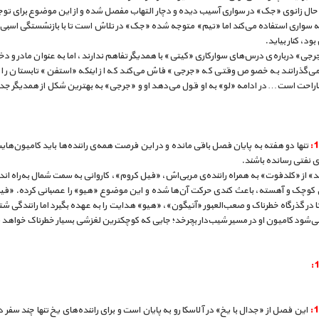
حال زانوی «جک» در سواری آسیب دیده و دچار التهاب مفصل شده و از این موضوع برای تو
ه سواری استفاده می‌کند اما «تیم» متوجه شده «جک» در تلاش است تا با بازنشستگی اسبی 
ود، کنار بیاید.
رجی» درباره‌ی درس‌های سوارکاری «کیتی» با همدیگر تفاهم ندارند، اما به عنوان مادر و دخ
می‌گذرانند به خصوص وقتی که «جرجی» فاش می‌کند که از اینکه «استفن» تابستان را 
اراحت است… در ادامه «لو» به او قول می‌دهد او و «جرجی» به بهترین شکل از همدیگر جد
تنها دو هفته به پایان فصل باقی مانده و در این فرصت همه‌ی راننده‌ها باید کامیون‌هایش
 نفتی رسانده باشند.
د» از «کلدفوت» به همراه راننده‌ی مربی‌اش، «فیل کروم»، کاروانی به سمت شمال به‌راه اندا
کوچک و آهسته، باعث کندی حرکت آن‌ها شده و این موضوع «هیو» را عصبانی کرده. «فیل
 در گذرگاه خطرناک و صعب‌العبور «آتیگون»، «هیو» هدایت را به عهده بگیرد اما رانندگی شت
ی‌شود کامیون او در مسیر شیب‌دار بچرخد؛ جایی که کوچکترین لغزشی بسیار خطرناک خواهد
این فصل از «جدال با یخ» در آلاسکا رو به پایان است و برای راننده‌های یخ تنها چند سفر د