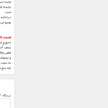
مانده است
جا‌به‌جا 
است.
در ادامه 
روبرو می
قسمت 13 :
شاهد آخر
قطبی واق
به سمت جن
چند پیچ ت
دیدگاه
*