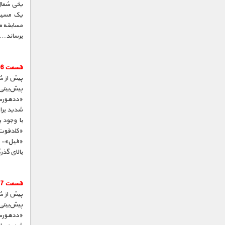
یخی شمال 
مسابقه می
برساند…
قسمت 6 :
پیش از ش
«ددهورس»
شدید برا
با وجود 
«کلدفوت»
«فیل»- به
بالای گذ
قسمت 7 :
پیش از ش
«ددهورس»