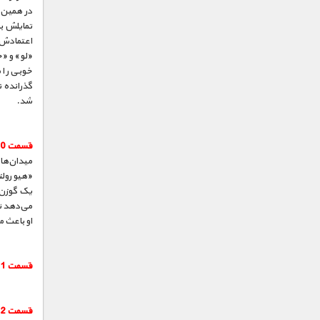
در همین 
تمایلش ب
اعتمادش ب
«لو» و «ج
خوبی را 
گذرانده ن
شد.
قسمت 10 :
میدان‌های
«هیو رولن
یک گوزن 
می‌دهد تا
او باعث م
قسمت 11 :
قسمت 12 :