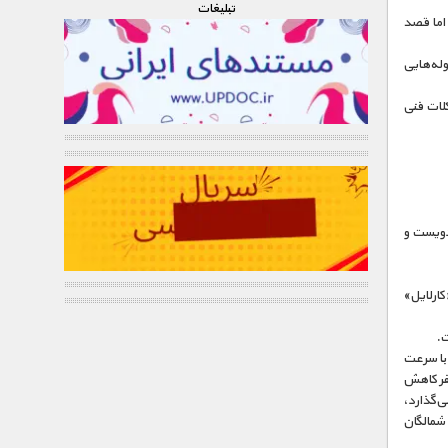
تبليغات
 اما قصد
له‌هایی
لات فنی
دویست و
کارلایل»
ت.
 با سرعت
صفر کاهش
ی‌گذارد،
شمالگان