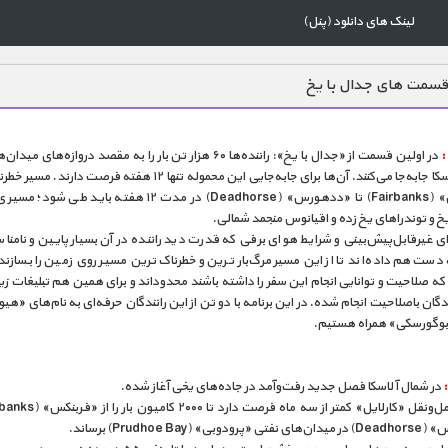
لینک های دانلود (پنل)
قسمت های جدال با یخ
در اولین قسمت از «جدال با یخ»: راننده‌ها ۶۰ هزار تن بار را به مقصد دروازه‌های
شمال آلاسکا جا‌به‌جا می‌کنند. آن‌ها برای جا‌به‌جایی این محموله تنها ۱۲ هفته فرصت 
«فربنکس» (Fairbanks) تا «ددهورس» (Deadhorse) در مدت ۱۲ هفته باید ط
خ و توندراهای یخ زده و اقیانوس منجمد شمالی.
ی غیرقابل‌پیش‌بینی و شرایط هوای برفی که قدرت دید راننده در آن بسیار پایین و نامن
ت هم داده‌اند تا از این مسیر مرگ‌بار‌ترین و خطرناک‌ترین مسیر روی زمین را بسازند 
 که صلاحیت و توانایی انجام این سفر را داشته باشند محدود‌اند و برای همین هم تبلیغات زی
گان باصلاحیت انجام شده. در این برنامه با دو تن از این رانندگان حرفه‌ای به نام‌های «هیو 
وگورسکی» همراه هستیم.
در شمال آلاسکا فصل جدید رفت‌و‌آمد در جاده‌های یخی آغاز شده.
وبی» (Prudhoe Bay) برساند.