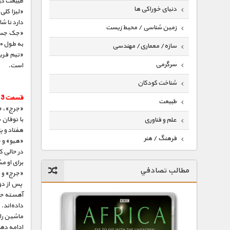
طبیعت در ای
دنیای خوراکی ها
«لیزا کلی
دارد تا ش
زمین شناسی / محیط زیست
«جک جسی»
به طول ۴۰ متر و قطر ۸۵ سانتی‌متر را جا‌به‌جا کند.
سازه/ معماری/ مهندسی
«تیم فری
سرگرمی
است.
شناخت کودکان
قسمت 3 :
طبیعت
«جرج»، «ت
با توفان
علم و فناوری
هفتاد و 
فرهنگ / هنر
«هیو» و «
در حالی ک
کیهان / نجوم
برای او م
مطالب تصادفي
«جرج» و «
گردشگری
پس از دو 
ماورایی
آهسته حرک
داده‌اند.
مسابقات / ورزشی
ماشین را
ادامه ده