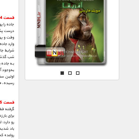
مستند های اختصاصی
قسمت 4 :
جاده را پ
درست پشت
وقت و پو
وارد جاده
شرایط جاد
شب گذشته
به جاده ب
به‌وجود آ
اولین سف
رسیده، «
قسمت 5 :
باد شدید
رولند» که