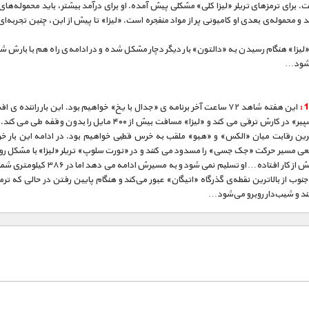
. برای ترمزهای تریلر «لیزا کلی» مشکلی پیش آمده. او برای درآمد بیشتر، باید محموله‌ها
کند و محموله‌ی بعدی او کامیونی پر از مواد منفجره است. «لیزا» تا پیش از این، چنین تجربه‌ا
«لیزا» هنگام رسیدن به «دالتون» بار دیگر دچار مشکل شده و در ادامه‌ی راه هم با بارش 
‌شود…
این هفته شاهد ۷۲ ساعت آخر برنامه ی «جدال با یخ» خواهیم بود. این بار راننده ی 
«جورج اسپیر» در کارش ترقی می کند و «لیزا» مسافت بیش از ۴۰۰ مایل را بدون وق
ین رقابت میان «الکس» و «هیو» ملقب به خرس قطبی خواهیم بود. در ادامه این بار 
عی مسیر حرکت «جک جسی» را مسدود می کنند و در «نورت سلوپ» تریلر «لیزا» با مشکل رو
و ترمزهایش از کار افتاده… او تسلیم نمی شود و به مسیرش ادامه
وب از بالاترین نقطه‌ی گذرگاه «اتیگان» عبور می‌کند و هنگام پایین رفتن در حالی که ترمز 
ند و شیب‌دار روبرو می‌شود…