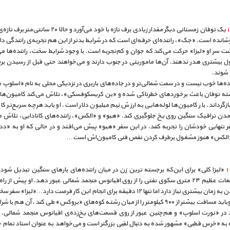
یک توفان زمستانی دیگر مقدار زیادی برف تازه با خود می‌آورد و حالا ۰
وشانده است. «جک»، راننده‌ای حرفه‌ای است که در شرایط بدتر از این هم تجربه‌ی رانندگی دا
 سر او «لیزا» حرکت می‌کند که جوان و کم‌تجربه است. با وجود شرایط سخت، راننده‌ها می
ل بیشتری هدر ندهند. آن‌ها ماموریتی در جنوب دارند و می‌خواهند حتی قبل از رسیدن برف
 شوند.
ه‌ها خوب نیست و در سمت شمالی‌تر و در جاده‌های باربری در نزدیکی محلی به نام «اسلوپ 
 توفان باعث برخوردهای خطرناکی شده و «بن کریسکوفسکی»، تلاش می‌کند کامیون‌ها را
ازگرداند. بار کامیون‌ها لوله‌هایی به ارزش نیم میلیون دلار است. او باید هرچه سریع‌تر کار ک
مدن ترافیک سنگین روی یخ جلوگیری کند. «هیو» و «الکس»، راننده‌های کانادایی، تلاش می
ر تنهایی خودشان را تجربه کنند. در این سفر «هیو» پیش می‌افتد و در حالی که او به «
الکس» هنوز مشغول برطرف کردن نقص فنی کامیون‌اش است…
«لیزا کلی» برای این‌که برجسته ترین زن در میان راننده‌‌های بارهای سنگین تبدیل شو
گرفته قطعات عظیم ۲۴ متری سکوی نفتی را از روی اقیانوس منجمد شمالی عبور دهد. او پیش از ر
برای بار زدن به زمان بیشتری نیاز دارد اما تنها ۱۲ دقیقه برای انجام این کار فرصت دارد…«لیزا
رو دارد: اوباید مسافت بیشتر از ۹۰۰ کیلومتر را از میان رشته کوه‌های «بروکس» طی کند، آن هم 
 در «نورت اسلوپ» و هم‌چنین عبور از روی قسمت‌های یخ‌زده‌ی اقیانوس منجمد شمالی. ا
 به «خرس قطبی» مشهور شده به دنبال لقبی بزرگتر است و می‌خواهد به عنوان استاد تمام 