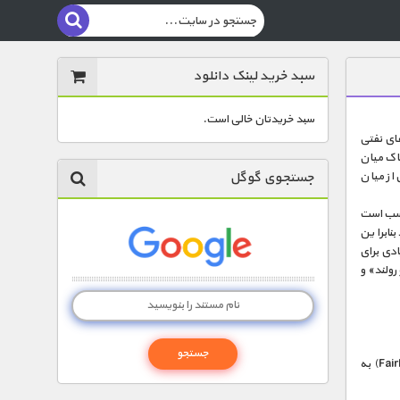
سبد خرید لینک دانلود
سبد خریدتان خالی است.
 میدان‌های نفتی
دارند. مسیر خطرناک میان
جستجوی گوگل
ی شود؛ مسیری از میان
اسب است
بنابراین
ادی برای
رولند» و
شرکت حمل‌و‌نقل «کارلایل» کمتر از سه ماه فرصت دارد تا ۲۰۰۰ کامیون بار را از «فربنکس» (Fairbanks) به