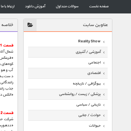
صفحه نخست
سوالات متداول
آموزش دانلود
ارتباط با ما
عناوين سايت
خلاصه 
Reality Show
قسمت 1 :
آموزشی / آشپزی
اجتماعی
کوه‌های ی
آب و هوا
اقتصادی
دست به دس
رانندگانی
بیوگرافی / تاریخچه
جذب رانند
پزشکی / زیست / روانشناسی
«الکس دب
تاریخی / سیاسی
قسمت 2 :
حوادث / جنایی
«ددهورس» (Deadhorse) در میدان‌های نفتی «پرود
حیوانات