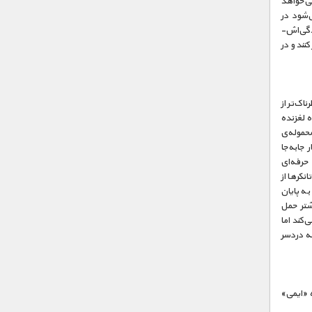
ی‌خواهد
‌شود در
دگی‌اش-
نند و در
اک‌تر از
ه لغزنده
حموله‌ی
 دو مخزن به وزن ۲۳ تن و با ارزش ۳۰۰ هزار دلار جا‌به‌جا
حرفه‌ای
کرها از
به پایان
شتر حمل
‌کند اما
به دردسر
 «ایمی»