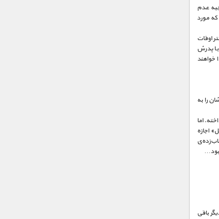
جیه عدم
که مورد
تر اوقات
با پدرش
ا خواهند
ان را به
خته. اما
» اجازه
اب‌زده‌ی
 بود…
یگر باقی