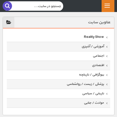
عناوين سايت
Reality Show
آموزشی / آشپزی
اجتماعی
اقتصادی
بیوگرافی / تاریخچه
پزشکی / زیست / روانشناسی
تاریخی / سیاسی
حوادث / جنایی
حیوانات