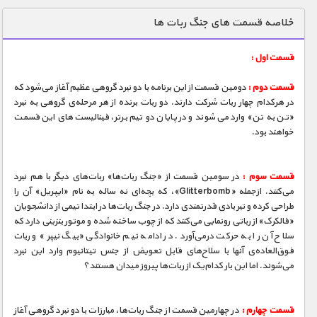
دنیای خوراکی ها
خلاصه قسمت های جنگ ربات ها
زمین شناسی / محیط زیست
قسمت اول :
سازه/ معماری/ مهندسی
قسمت دوم :
دومین قسمت از این برنامه با دو نبرد گروهی عظیم آغاز می‌شود که
سرگرمی
در هرکدام چهار ربات شرکت دارند. دو ربات برنده از هر مرحله‌ی گروهی به نبرد
شناخت کودکان
«تن به تن» وارد می‌شوند و در پایان دو تیم برتر، فینالیست‌های این قسمت
خواهند بود.
طبیعت
علم و فناوری
قسمت سوم :
در سومین قسمت از «جنگ ربات‌ها» ربات‌های دیگر با هم نبرد
فرهنگ / هنر
می‌کنند. ازجمله «Glitterbomb»، که بچه‌ای نه ساله به نام «ایپریل» آن را
طراحی کرده و تبر بادی قدرتمندی دارد. در جنگ ربات‌ها در ابتدا تیمی از دانشجویان
کیهان / نجوم
«فالکرک» از رباتی رونمایی می‌کنند که از چوب ساخته شده و موتور بنزینی دارد که
سلاح آن را به حرکت درمی‌آورد. در ادامه تیم خانوادگی «بیگ نیپر» و ربات
گردشگری
فوق‌العاده‌ی آنها با سلاح‌های قابل تعویض از جنس تیتانیوم وارد این نبرد
می‌شوند. اما این بار کدام‌یک از ربات‌ها پیروز میدان هستند؟
ماورایی
مسابقات / ورزشی
قسمت چهارم :
در چهارمین قسمت از جنگ ربات‌ها، مبارزات با دو نبرد گروهی آغاز