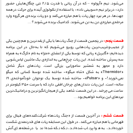
مستند های اختصاصی
می‌شود. تیم «آپولو» – که در آن رباتی با قدرت ۲/۵ تنی چنگال‌هایش حضور
دارد- در برابر تیم «سویینی تاد»- با استفاده از تکنولوژی آینده برای حرکت در همه
جهت‌ها. در هر نبرد چهار ربات با هم مبارزه می‌کنند و دو ربات برنده‌ی هر گروه وارد
مرحله‌ی مبارزه‌ی تن به تن می‌شوند. کدامیک برنده می‌شوند؟…
قسمت پنجم :
در پنجمین قسمت از جنگ ربات‌ها با یکی از بلند‌ترین و هم‌چنین یکی
از عجیب‌و‌غریب‌ترین ربات‌هایی روبرو می‌شویم که تا به‌حال در این برنامه
دیده‌ایم: «گابریل» رباتی که توسط یکی از اعضای «منزا» به نام «کرگ» به همراه
سه پسرش ساخته شده. این ربات چرخ‌هایی به اندازه‌ی یک ماشین لباس‌شویی
دارد و مجهز به شمشیر سامورایی بزرگی است. ربات‌های دیگر شامل
«Thermidor» به شکل «شاه میگو»- ساخته شده توسط کسانی که میگو
نمی‌خورند!- و «Pulsar»- ساخته شده توسط یک نوجوان خودآموخته‌ی ۱۹
ساله- است. این ربات دندان‌های چرخان افقی دارد که با سرعت ۳۵۰ کیلومتر در
ساعت می‌چرخند. در این قسمت شاهد یکی از هیجان‌انگیزترین و دراماتیک‌ترین
نبردهای این برنامه خواهیم بود…
قسمت ششم :
در آخرین قسمت از «جنگ ربات‌ها» شرکت‌کننده‌های فینال برای
قهرمانی با هم مبارزه می‌کنند. در طول این مسابقه ربات‌های قدرتمندی شکست
خورده‌اند، به هوا پرتاب شده‌اند، تکه تکه شده‌اند یا در شعله‌های آتش