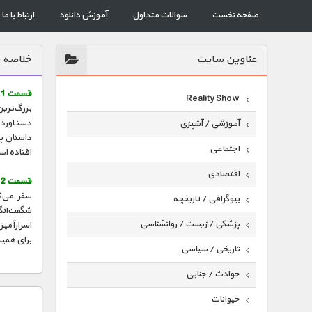
صفحه نخست
سوالات متداول
آموزش دانلود
ارتباط با ما
عناوين سايت
خلاصه ق
قسمت 1 (آغاز) :
Reality Show
بزرگ‌ترین
دستاورد 
آموزشی / آشپزی
داستان پ
اجتماعی
افتاده ا
اقتصادی
قسمت 2 (پایان) :
سفر می‌ک
بیوگرافی / تاریخچه
شگفت‌انگی
پزشکی / زیست / روانشناسی
اسرارآمیز
برای همی
تاریخی / سیاسی
حوادث / جنایی
حیوانات