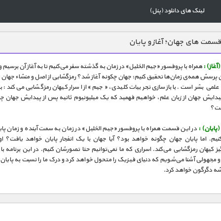
لینک های دانلود (پنل)
سمت های جهان؛ آغاز و پایان
همراه با پروفسور «جیم الخلیل» در زمان به گذشته سفر می‌کنیم تا به آغاز آن برسیم و 
 پرسش همه‌ی زمان‌ها تحقیق کنیم: جهان چکونه آغاز شد؟ رمزگشایی از اصل و منشاء جهان 
علمی بشر است. با بازسازی تجربیات کلیدی، «جیم» از اسرار کیهان رمزگشایی می‌کند: با
یدایش جهان از زبان علم، خواهیم فهمید که یک میلیونیوم ثانیه پس از پیدایش جهان چه
ست؟
در این قسمت همراه با پروفسور «جیم الخلیل» در زمان به سمت آینده و زمان پا
نیم. اما پایان جهان چگونه خواهد بود؟ آیا جهان با یک انفجار پایان خواهد یافت؟ او ا
ز کیهان رمزگشایی می‌کند. اسراری که ما نمی‌توانیم حتا تصورشان کنیم. در این برنامه با
 و مجهولی آشنا می‌شویم که دنیای فیزیک را متحول خواهد کرد و درک ما را نسبت به پایان 
شه دگرگون خواهد کرد.