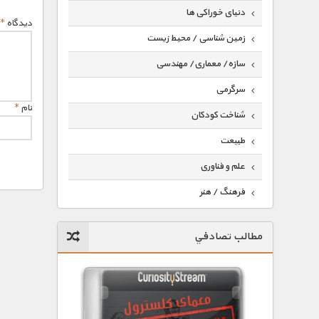
دنیای خوراکی ها
دیدگاه
*
زمین شناسی / محیط زیست
سازه/ معماری/ مهندسی
سرگرمی
نام
*
شناخت کودکان
طبیعت
علم و فناوری
فرهنگ / هنر
کیهان / نجوم
مطالب تصادفي
گردشگری
ماورایی
مسابقات / ورزشی