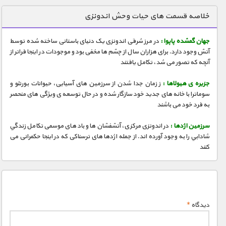
دنیای خوراکی ها
خلاصه قسمت های حیات وحش اندونزی
زمین شناسی / محیط زیست
جهان گمشده پاپوا :
در مرز شرقی اندونزی یک دنیای باستانی ساخته شده توسط
سازه/ معماری/ مهندسی
آتش وجود دارد. برای هزاران سال از چشم ها مخفی بود و موجودات در اینجا فراتر از
آنچه که تصور می شد، تکامل یافتند
سرگرمی
شناخت کودکان
جزیره ی هیولاها :
ز زمان جدا شدن از سرزمین های آسیایی، حیوانات بورنئو و
سوماترا با خانه های جدید خود سازگار شده و در حال توسعه ی ویژگی های منحصر
طبیعت
به فرد خود می باشند
علم و فناوری
سرزمین اژدها :
در اندونزی مرکزی، آتشفشان ها و باد های موسمی تکامل زندگي
فرهنگ / هنر
شادابي را به وجود آورده اند. از جمله اژدها های ترسناکی که در اینجا حکمرانی می
کنند
کیهان / نجوم
گردشگری
ماورایی
دیدگاه
*
مسابقات / ورزشی