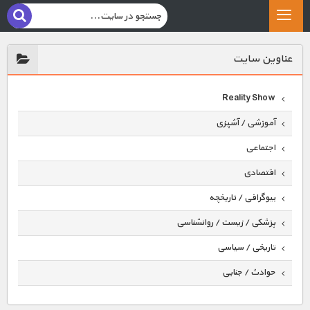
عناوين سايت
Reality Show
آموزشی / آشپزی
اجتماعی
اقتصادی
بیوگرافی / تاریخچه
پزشکی / زیست / روانشناسی
تاریخی / سیاسی
حوادث / جنایی
حیوانات