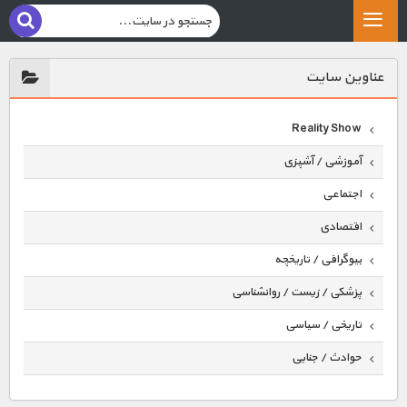
عناوين سايت
Reality Show
آموزشی / آشپزی
اجتماعی
اقتصادی
بیوگرافی / تاریخچه
پزشکی / زیست / روانشناسی
تاریخی / سیاسی
حوادث / جنایی
حیوانات