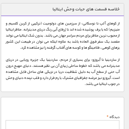
دنیای خوراکی ها
خلاصه قسمت های حیات وحش ایتالیا
زمین شناسی / محیط زیست
از کوهای آلپ تا توسکانی: از سرزمین های دولومیت (ترکیبی از کربن کلسیم و
سازه/ معماری/ مهندسی
منیزیم) که با برف پوشیده شده اند تا ژرفای آبی رنگ دریای مدیترانه. مناظر ایتالیا
از محبوب ترین مناظر برای مردم سراسر جهان می باشد. بدون شک ایتالیا می تواند
سرگرمی
مقصد یک سفر فوق العاده باشد به علاوه اینکه می توان در طبیعت این کشور
شناخت کودکان
بزهای کوهی، فلامینگو ها و کوسه های آفتاب گرفته را نیز مشاهده کرد.
طبیعت
از ساردینیا تا آبروزو: برای بسیاری از مردم، ساردینیا یک جزیره رویایی در دریای
مدیترانه می باشد که خطوط ساحلی زیبای آن بی نظیر هستند. دنیای مهیج درون
علم و فناوری
آب حتی از سطح آب به دلیل شفافیت دریا در نزیکی های ساحل قابل مشاهده
فرهنگ / هنر
است. آبروزو نیز عرضه جغرافیای مشترک با رم قرار دارد و قلب تپنده دنیای وحش
در جنوب ایتالیا می باشد.
کیهان / نجوم
گردشگری
ماورایی
دیدگاه
*
مسابقات / ورزشی