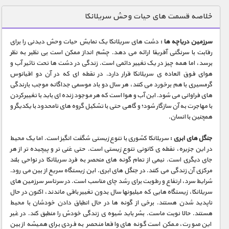
دنیای خوراکی ها
خلاصه قسمت های حیات وحش سریلانکا
زمین شناسی / محیط زیست
سرزمین دریاچه ها :
دشت های سریلانکا یک نمایش حیات وحش دیدنی را برای
سازه/ معماری/ مهندسی
رقابت با سرنگتی آفریقا ارائه می دهد. چشم انداز ممکن است بی نظیر به نظر
برسد، اما همه چیز در یک تغییر دائمی است. زندگی در دشت ها تحت تاثیر آب و
سرگرمی
هوای فوق العاده ی سریلانکا قرار دارد. در نقطه ای که در آن دو اقیانوس
شناخت کودکان
گرمسیری با هم برخورد می کنند، هر سال دو باد موسمی جداگانه موجب بارندگی
های فراوانی می شود. این آب و هوا است که هر موجود زنده ای باید با تغییرکردن
طبیعت
با مهاجرت به آن سازگار شود؛ و گاهی حتی با تشکیل گروه های نامحدود با یکدیگر و
همچنین با انسان.
علم و فناوری
فرهنگ / هنر
جنگل های ابری :
سریلانکا کشوری با تنوع زیستی شگفت انگیز است. اما یک محیط
در این جزیره، نقطه ی کانونی تنوع زیستی است. حتی غنی تر و پیچیده تر از هر
کیهان / نجوم
جای دیگری است. نیمی از تمام گونه های منحصر به فرد سریلانکا در نواحی بلند
مرکزی آن زندگی می کنند. در جنگل های ابری. این زیستگاه سریع از بین می رود.
گردشگری
شرایط سرد، ارتفاع و رطوبت برای رشد چای مناسب است. در سرتاسر سرزمین های
سریلانکا، زیستگاه هایی که میلیونها سال بدون تغییر باقی ماندند، اکنون در حال
ماورایی
ناپدید شدن هستند. برخی از گونه ها در حال انطباق دادن خودشان با محیط
مسابقات / ورزشی
هستند. حالا نوبت ماست. بشر باید شیوه ی زندگی خودش را منطبق کند. در غیر
این صورت، ممکن است گونه های واقعا منحصر به فردی برای همیشه از بین