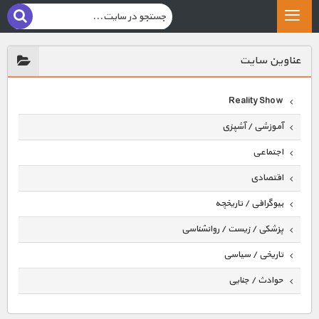
عناوين سايت
Reality Show
آموزشی / آشپزی
اجتماعی
اقتصادی
بیوگرافی / تاریخچه
پزشکی / زیست / روانشناسی
تاریخی / سیاسی
حوادث / جنایی
حیوانات