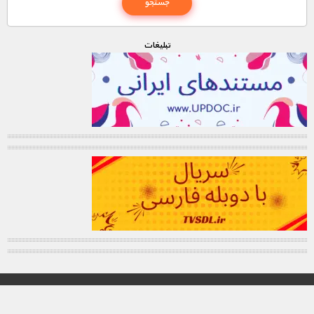
تبليغات
© تمامی حقوق این وب سایت برای "MNDL" محفوظ میباشد.
کانال تلگرام