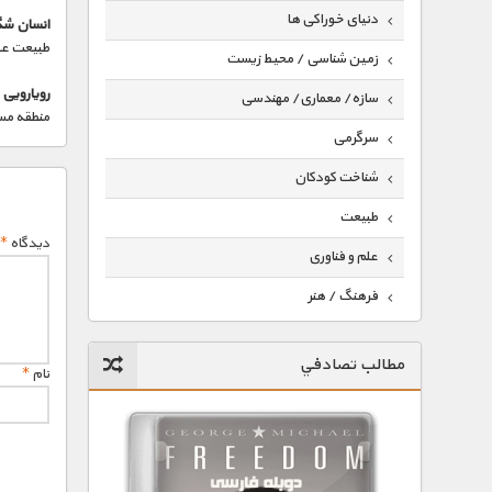
دنیای خوراکی ها
انسان شگف
طبیعت ع
زمین شناسی / محیط زیست
رویارویی
سازه/ معماری/ مهندسی
منطقه مسک
سرگرمی
شناخت کودکان
طبیعت
دیدگاه
*
علم و فناوری
فرهنگ / هنر
کیهان / نجوم
مطالب تصادفي
نام
*
گردشگری
ماورایی
مسابقات / ورزشی