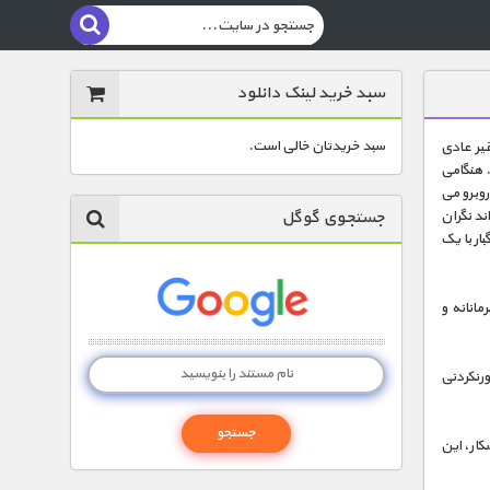
سبد خرید لینک دانلود
سبد خریدتان خالی است.
یر عادی
 هنگامی
روبرو می
جستجوی گوگل
د نگران
ار با یک
مانانه و
رنکردنی
کار، این