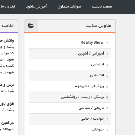
صفحه نخست
سوالات متداول
آموزش دانلود
ارتباط با ما
عناوين سايت
خلاصه 
واکنش مه
Reality Show
باشد و چ
که مردی ب
آموزشی / آشپزی
شود، احس
اجتماعی
کننده باش
قهرمان س
اقتصادی
ترس و ص
بیوگرافی / تاریخچه
شجاعانه ت
پزشکی / زیست / روانشناسی
فرای باور 
تاریخی / سیاسی
باشد. شاه
حوادث / جنایی
در کمین :
حیوانات ب
حیوانات