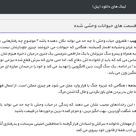
لینک های دانلود (پنل)
قسمت های حیوانات وحشی شده
یب :
قلمروی حیات وحش تا چه حد می تواند تکان دهنده باشد؟ موضوع چه رفتارهایی غ
ه غرایز وحشیانه افسار گسیخته، هنگامی که حیوانات می خروشند چیزی جلودارشان نیست.
ه همراه و پسر و سگ عزیزشان با یک مار افعی سَرمِسی یک متری در میان ذخیره هیزم شان 
اس می کند که باید از خانواده اش دفاع کند. اما حتی ماری که سرش قطع شده نیز می توان
د! در ادامه، یک سگ گرِیت دِین کانگرویی را تهدید می کند و خود را در میدان مبارزه ای مرگب
نگین وزن می یابد.
دمه :
هنگامی که غریزه جنگ یا فرار وارد عمل می شود هر چیزی ممکن است، از اعمال قهر
ا جان بدر بردن های باور نکردنی و قال گذاشتن مرگ.
:
این رخدادهای عجیب نشان می دهند که زندگی در حیات وحش تا چه حد می تواند باو
د شگفت آورترین، بهت انگیز ترین، و منزجر کننده ترین برخوردها در طبیعت باشید
از مهمانان ناخوانده سرکش و استادان فرار گرفته تا محافظین امنیتی سرسخت و بدرفتاری آش
ی ادب فقط از قانون خود پیروی می کنند